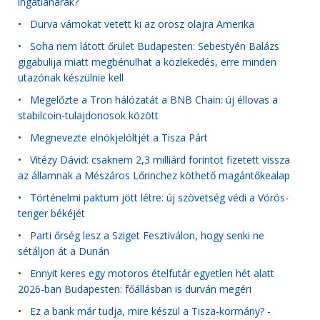
ingatlanárak?
•
Durva vámokat vetett ki az orosz olajra Amerika
•
Soha nem látott őrület Budapesten: Sebestyén Balázs
gigabulija miatt megbénulhat a közlekedés, erre minden
utazónak készülnie kell
•
Megelőzte a Tron hálózatát a BNB Chain: új éllovas a
stabilcoin-tulajdonosok között
•
Megnevezte elnökjelöltjét a Tisza Párt
•
Vitézy Dávid: csaknem 2,3 milliárd forintot fizetett vissza
az államnak a Mészáros Lőrinchez köthető magántőkealap
•
Történelmi paktum jött létre: új szövetség védi a Vörös-
tenger békéjét
•
Parti őrség lesz a Sziget Fesztiválon, hogy senki ne
sétáljon át a Dunán
•
Ennyit keres egy motoros ételfutár egyetlen hét alatt
2026-ban Budapesten: főállásban is durván megéri
•
Ez a bank már tudja, mire készül a Tisza-kormány? -