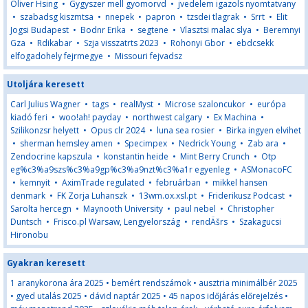
Oliver Hsing
•
Gygyszer mell gyomorvd
•
jvedelem igazols nyomtatvany
•
szabadsg kiszmtsa
•
nnepek
•
papron
•
tzsdei tlagrak
•
Srrt
•
Elit
Jogsi Budapest
•
Bodnr Erika
•
segtene
•
Vlasztsi malac slya
•
Beremnyi
Gza
•
Rdikabar
•
Szja visszatrts 2023
•
Rohonyi Gbor
•
ebdcsekk
elfogadohely fejrmegye
•
Missouri fejvadsz
Utoljára keresett
Carl Julius Wagner
•
tags
•
realMyst
•
Microse szaloncukor
•
európa
kiadó feri
•
woo!ah! payday
•
northwest calgary
•
Ex Machina
•
Szilikonzsr helyett
•
Opus clr 2024
•
luna sea rosier
•
Birka ingyen elvihet
•
sherman hemsley amen
•
Specimpex
•
Nedrick Young
•
Zab ara
•
Zendocrine kapszula
•
konstantin heide
•
Mint Berry Crunch
•
Otp
eg%c3%a9szs%c3%a9gp%c3%a9nzt%c3%a1r egyenleg
•
ASMonacoFC
•
kemnyit
•
AximTrade regulated
•
februárban
•
mikkel hansen
denmark
•
FK Zorja Luhanszk
•
13wm.ox.xsl.pt
•
Friderikusz Podcast
•
Sarolta hercegn
•
Maynooth University
•
paul nebel
•
Christopher
Duntsch
•
Frisco.pl Warsaw, Lengyelország
•
rendÄšrs
•
Szakagucsi
Hironobu
Gyakran keresett
1 aranykorona ára 2025
•
bemért rendszámok
•
ausztria minimálbér 2025
•
gyed utalás 2025
•
dávid naptár 2025
•
45 napos időjárás előrejelzés
•