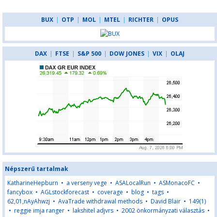
BUX
|
OTP
|
MOL
|
MTEL
|
RICHTER
|
OPUS
DAX
|
FTSE
|
S&P 500
|
DOW JONES
|
VIX
|
OLAJ
Népszerű tartalmak
KatharineHepburn
•
a verseny vege
•
ASALocalRun
•
ASMonacoFC
•
fancybox
•
AGLstockforecast
•
coverage
•
blog
•
tags
•
62,01,nAyAhwzj
•
AvaTrade withdrawal methods
•
David Blair
•
149(1)
•
reggie imja ranger
•
lakshitel adjvrs
•
2002 önkormányzati választás
•