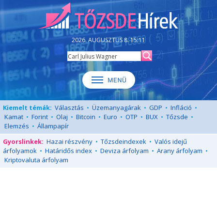
2026. AUGUSZTUS 8. 15:11
Kiemelt témák:
Választás
•
Üzemanyagárak
•
GDP
•
Infláció
•
Kamat
•
Forint
•
Olaj
•
Bitcoin
•
Euro
•
OTP
•
BUX
•
Tőzsde
•
Elemzés
•
Állampapír
Gyorslinkek:
Hazai részvény
•
Tőzsdeindexek
•
Valós idejű
árfolyamok
•
Határidős index
•
Deviza árfolyam
•
Arany árfolyam
•
Kriptovaluta árfolyam