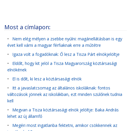
Most a címlapon:
•
Nem elég mélyen a zsebbe nyúlni: magánellátásban is egy
évet kell várni a magyar férfiaknak erre a műtétre
•
Igaza volt a fogadóknak: Ő lesz a Tisza Párt elnökjelöltje
•
Eldőlt, hogy kit jelöl a Tisza Magyarország köztársasági
elnökének
•
El is dőlt, ki lesz a köztársasági elnök
•
Itt a javaslatcsomag az általános iskoláknak: fontos
változások jönnek az iskolákban, ezt minden szülőnek tudnia
kell
•
Megvan a Tisza köztársasági elnök jelöltje: Baka András
lehet az új államfő
•
Megéri most ingatlanba fektetni, amikor csökkennek az