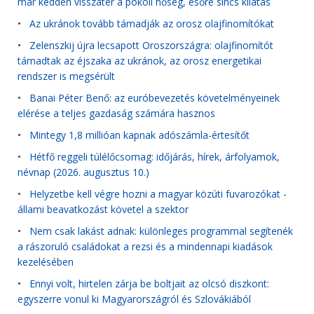
már kedden visszatér a pokoli hőség, esőre sincs kilátás
•
Az ukránok tovább támadják az orosz olajfinomítókat
•
Zelenszkij újra lecsapott Oroszországra: olajfinomítót
támadtak az éjszaka az ukránok, az orosz energetikai
rendszer is megsérült
•
Banai Péter Benő: az euróbevezetés követelményeinek
elérése a teljes gazdaság számára hasznos
•
Mintegy 1,8 millióan kapnak adószámla-értesítőt
•
Hétfő reggeli túlélőcsomag: időjárás, hírek, árfolyamok,
névnap (2026. augusztus 10.)
•
Helyzetbe kell végre hozni a magyar közúti fuvarozókat -
állami beavatkozást követel a szektor
•
Nem csak lakást adnak: különleges programmal segítenék
a rászoruló családokat a rezsi és a mindennapi kiadások
kezelésében
•
Ennyi volt, hirtelen zárja be boltjait az olcsó diszkont:
egyszerre vonul ki Magyarországról és Szlovákiából