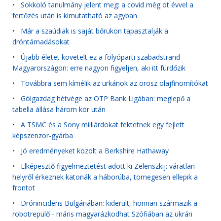
•
Sokkoló tanulmány jelent meg: a covid még öt évvel a
fertőzés után is kimutatható az agyban
•
Már a szaúdiak is saját bőrükön tapasztalják a
dróntámadásokat
•
Újabb életet követelt ez a folyóparti szabadstrand
Magyarországon: erre nagyon figyeljen, aki itt fürdőzik
•
Továbbra sem kímélik az urkánok az orosz olajfinomítókat
•
Gólgazdag hétvége az OTP Bank Ligában: meglepő a
tabella állása három kör után
•
A TSMC és a Sony milliárdokat fektetnek egy fejlett
képszenzor-gyárba
•
Jó eredményeket közölt a Berkshire Hathaway
•
Elképesztő figyelmeztetést adott ki Zelenszkij: váratlan
helyről érkeznek katonák a háborúba, tömegesen ellepik a
frontot
•
Drónincidens Bulgáriában: kiderült, honnan származik a
robotrepülő - máris magyarázkodhat Szófiában az ukrán