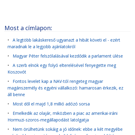
Most a címlapon:
•
A legtöbb lakáskereső ugyanazt a hibát követi el - ezért
maradnak le a legjobb ajánlatokról
•
Magyar Péter felszólalásával kezdődik a parlament ülése
•
A szerb elnök egy folyó elterelésével fenyegette meg
Koszovót
•
Fontos levelet kap a NAV-tól rengeteg magyar
magánszemély és egyéni vállalkozó: hamarosan érkezik, ez
áll benne
•
Most dől el majd 1,8 millió adózó sorsa
•
Emelkedik az olajár, miközben a piac az amerikai-iráni
Hormuzi-szoros-megállapodást latolgatja
•
Nem örülhetünk sokáig a jó időnek: ebbe a két megyébe