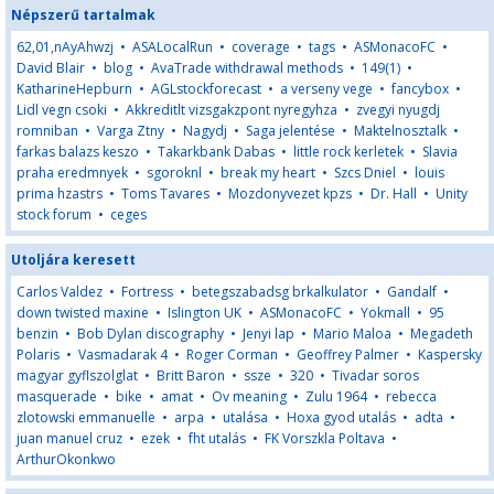
Népszerű tartalmak
62,01,nAyAhwzj
•
ASALocalRun
•
coverage
•
tags
•
ASMonacoFC
•
David Blair
•
blog
•
AvaTrade withdrawal methods
•
149(1)
•
KatharineHepburn
•
AGLstockforecast
•
a verseny vege
•
fancybox
•
Lidl vegn csoki
•
Akkreditlt vizsgakzpont nyregyhza
•
zvegyi nyugdj
romniban
•
Varga Ztny
•
Nagydj
•
Saga jelentése
•
Maktelnosztalk
•
farkas balazs keszo
•
Takarkbank Dabas
•
little rock kerletek
•
Slavia
praha eredmnyek
•
sgoroknl
•
break my heart
•
Szcs Dniel
•
louis
prima hzastrs
•
Toms Tavares
•
Mozdonyvezet kpzs
•
Dr. Hall
•
Unity
stock forum
•
ceges
Utoljára keresett
Carlos Valdez
•
Fortress
•
betegszabadsg brkalkulator
•
Gandalf
•
down twisted maxine
•
Islington UK
•
ASMonacoFC
•
Yokmall
•
95
benzin
•
Bob Dylan discography
•
Jenyi lap
•
Mario Maloa
•
Megadeth
Polaris
•
Vasmadarak 4
•
Roger Corman
•
Geoffrey Palmer
•
Kaspersky
magyar gyflszolglat
•
Britt Baron
•
ssze
•
320
•
Tivadar soros
masquerade
•
bike
•
amat
•
Ov meaning
•
Zulu 1964
•
rebecca
zlotowski emmanuelle
•
arpa
•
utalása
•
Hoxa gyod utalás
•
adta
•
juan manuel cruz
•
ezek
•
fht utalás
•
FK Vorszkla Poltava
•
ArthurOkonkwo