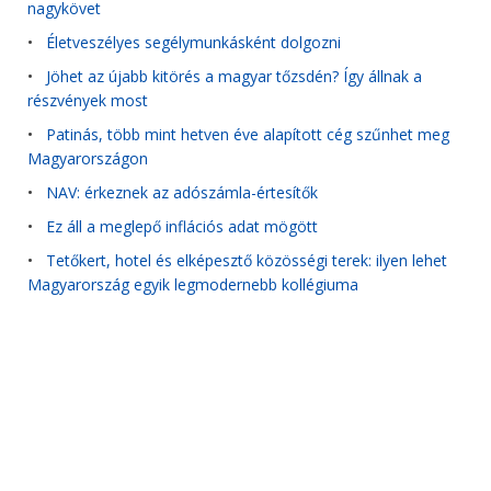
nagykövet
•
Életveszélyes segélymunkásként dolgozni
•
Jöhet az újabb kitörés a magyar tőzsdén? Így állnak a
részvények most
•
Patinás, több mint hetven éve alapított cég szűnhet meg
Magyarországon
•
NAV: érkeznek az adószámla-értesítők
•
Ez áll a meglepő inflációs adat mögött
•
Tetőkert, hotel és elképesztő közösségi terek: ilyen lehet
Magyarország egyik legmodernebb kollégiuma