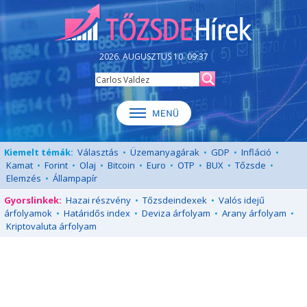
2026. AUGUSZTUS 10. 09:37
Kiemelt témák:
Választás
•
Üzemanyagárak
•
GDP
•
Infláció
•
Kamat
•
Forint
•
Olaj
•
Bitcoin
•
Euro
•
OTP
•
BUX
•
Tőzsde
•
Elemzés
•
Állampapír
Gyorslinkek:
Hazai részvény
•
Tőzsdeindexek
•
Valós idejű
árfolyamok
•
Határidős index
•
Deviza árfolyam
•
Arany árfolyam
•
Kriptovaluta árfolyam