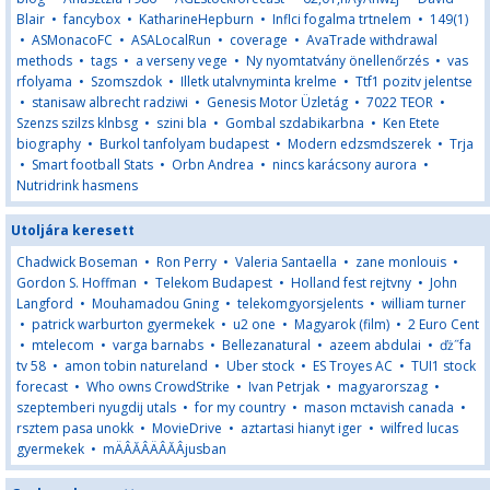
Blair
•
fancybox
•
KatharineHepburn
•
Inflci fogalma trtnelem
•
149(1)
•
ASMonacoFC
•
ASALocalRun
•
coverage
•
AvaTrade withdrawal
methods
•
tags
•
a verseny vege
•
Ny nyomtatvány önellenőrzés
•
vas
rfolyama
•
Szomszdok
•
Illetk utalvnyminta krelme
•
Ttf1 pozitv jelentse
•
stanisaw albrecht radziwi
•
Genesis Motor Üzletág
•
7022 TEOR
•
Szenzs szilzs klnbsg
•
szini bla
•
Gombal szdabikarbna
•
Ken Etete
biography
•
Burkol tanfolyam budapest
•
Modern edzsmdszerek
•
Trja
•
Smart football Stats
•
Orbn Andrea
•
nincs karácsony aurora
•
Nutridrink hasmens
Utoljára keresett
Chadwick Boseman
•
Ron Perry
•
Valeria Santaella
•
zane monlouis
•
Gordon S. Hoffman
•
Telekom Budapest
•
Holland fest rejtvny
•
John
Langford
•
Mouhamadou Gning
•
telekomgyorsjelents
•
william turner
•
patrick warburton gyermekek
•
u2 one
•
Magyarok (film)
•
2 Euro Cent
•
mtelecom
•
varga barnabs
•
Bellezanatural
•
azeem abdulai
•
ďż˝fa
tv 58
•
amon tobin natureland
•
Uber stock
•
ES Troyes AC
•
TUI1 stock
forecast
•
Who owns CrowdStrike
•
Ivan Petrjak
•
magyarorszag
•
szeptemberi nyugdij utals
•
for my country
•
mason mctavish canada
•
rsztem pasa unokk
•
MovieDrive
•
aztartasi hianyt iger
•
wilfred lucas
gyermekek
•
mÄÂĂÂÄÂĂÂjusban