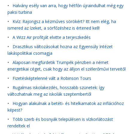
•
Halvány esély van arra, hogy hétfőn újraindulhat még egy
paksi turbina
•
Kvíz: Rajongsz a kézműves sörökért? Itt nem elég, ha
ismered az ízeket, a sörfőzéshez is értened kell!
•
A Wizz Air profitját elvitte a terjeszkedés
•
Drasztikus változásokat hozna az Egyensúly Intézet
lakáspolitikai csomagja
•
Alaposan megfürdetik Trumpék pénzben a német
energetikai céget, csak hogy az álljon el szélerőművi terveitől
•
Fizetésképtelenné vált a Robinson Tours
•
Rugalmas iskolakezdés, hosszabb szünetek: így
változhatnak meg az iskolák szeptembertől
•
Hogyan alakulnak a betéti- és hitelkamatok az inflációhoz
képest?
•
Több szerb és bosnyák településen is vízkorlátozást
rendeltek el