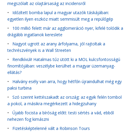
megszólalt az olajtársaság az incidensről
•
Időzített bomba lapul a magyar utazók táskájában:
egyetlen ilyen eszköz miatt semmisült meg a repülőgép
•
100 millió felett már az agglomeráció nyer, kifelé tolódik a
drágább ingatlanok kereslete
•
Nagyot ugrott az arany árfolyama, jól rajtoltak a
techrészvények is a Wall Streeten
•
Rendkívüli! Hatalmas tűz ütött ki a MOL kulcsfontosságú
finomítójában: veszélybe kerülhet a magyar üzemanyag-
ellátás?
•
Halvány esély van arra, hogy hétfőn újraindulhat még egy
paksi turbina
•
Szó szerint kettészakadt az ország: az egyik felén tombol
a pokol, a másikra megérkezett a hidegzuhany
•
Újabb focista a bíróság előtt: testi sértés a vád, ebből
nehezen fog kimászni
•
Fizetésképtelenné vált a Robinson Tours