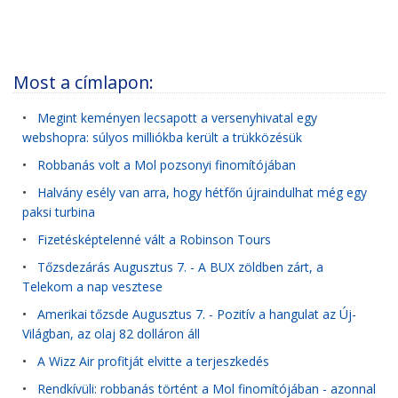
Most a címlapon:
•
Megint keményen lecsapott a versenyhivatal egy
webshopra: súlyos milliókba került a trükközésük
•
Robbanás volt a Mol pozsonyi finomítójában
•
Halvány esély van arra, hogy hétfőn újraindulhat még egy
paksi turbina
•
Fizetésképtelenné vált a Robinson Tours
•
Tőzsdezárás Augusztus 7. - A BUX zöldben zárt, a
Telekom a nap vesztese
•
Amerikai tőzsde Augusztus 7. - Pozitív a hangulat az Új-
Világban, az olaj 82 dolláron áll
•
A Wizz Air profitját elvitte a terjeszkedés
•
Rendkívüli: robbanás történt a Mol finomítójában - azonnal