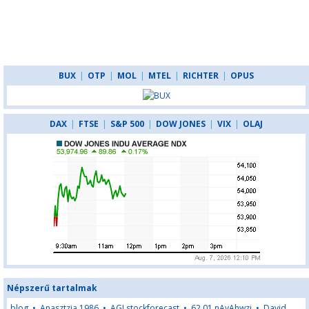
BUX
|
OTP
|
MOL
|
MTEL
|
RICHTER
|
OPUS
DAX
|
FTSE
|
S&P 500
|
DOW JONES
|
VIX
|
OLAJ
Népszerű tartalmak
blog
•
Anasztzia 1986
•
AGLstockforecast
•
62,01,nAyAhwzj
•
David