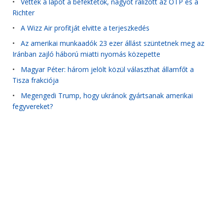
•
Vették a lapot a befektetők, nagyot ralizott az OTP és a
Richter
•
A Wizz Air profitját elvitte a terjeszkedés
•
Az amerikai munkaadók 23 ezer állást szüntetnek meg az
Iránban zajló háború miatti nyomás közepette
•
Magyar Péter: három jelölt közül választhat államfőt a
Tisza frakciója
•
Megengedi Trump, hogy ukránok gyártsanak amerikai
fegyvereket?