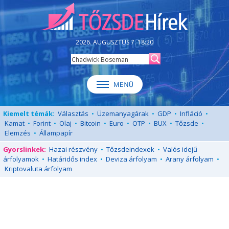
2026. AUGUSZTUS 7. 18:20
Kiemelt témák:
Választás
•
Üzemanyagárak
•
GDP
•
Infláció
•
Kamat
•
Forint
•
Olaj
•
Bitcoin
•
Euro
•
OTP
•
BUX
•
Tőzsde
•
Elemzés
•
Állampapír
Gyorslinkek:
Hazai részvény
•
Tőzsdeindexek
•
Valós idejű
árfolyamok
•
Határidős index
•
Deviza árfolyam
•
Arany árfolyam
•
Kriptovaluta árfolyam