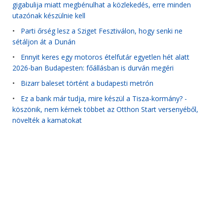
gigabulija miatt megbénulhat a közlekedés, erre minden
utazónak készülnie kell
•
Parti őrség lesz a Sziget Fesztiválon, hogy senki ne
sétáljon át a Dunán
•
Ennyit keres egy motoros ételfutár egyetlen hét alatt
2026-ban Budapesten: főállásban is durván megéri
•
Bizarr baleset történt a budapesti metrón
•
Ez a bank már tudja, mire készül a Tisza-kormány? -
köszönik, nem kérnek többet az Otthon Start versenyéből,
növelték a kamatokat