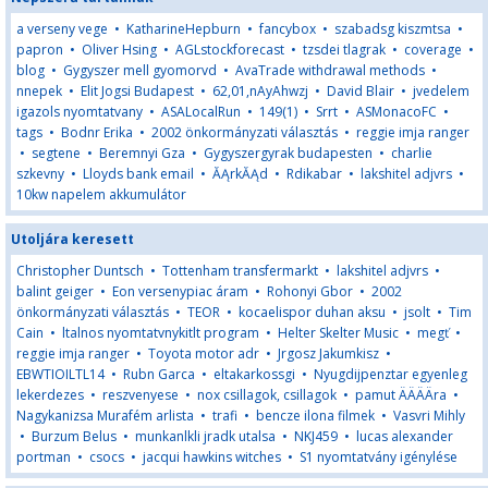
a verseny vege
•
KatharineHepburn
•
fancybox
•
szabadsg kiszmtsa
•
papron
•
Oliver Hsing
•
AGLstockforecast
•
tzsdei tlagrak
•
coverage
•
blog
•
Gygyszer mell gyomorvd
•
AvaTrade withdrawal methods
•
nnepek
•
Elit Jogsi Budapest
•
62,01,nAyAhwzj
•
David Blair
•
jvedelem
igazols nyomtatvany
•
ASALocalRun
•
149(1)
•
Srrt
•
ASMonacoFC
•
tags
•
Bodnr Erika
•
2002 önkormányzati választás
•
reggie imja ranger
•
segtene
•
Beremnyi Gza
•
Gygyszergyrak budapesten
•
charlie
szkevny
•
Lloyds bank email
•
ĂĄrkĂĄd
•
Rdikabar
•
lakshitel adjvrs
•
10kw napelem akkumulátor
Utoljára keresett
Christopher Duntsch
•
Tottenham transfermarkt
•
lakshitel adjvrs
•
balint geiger
•
Eon versenypiac áram
•
Rohonyi Gbor
•
2002
önkormányzati választás
•
TEOR
•
kocaelispor duhan aksu
•
jsolt
•
Tim
Cain
•
ltalnos nyomtatvnykitlt program
•
Helter Skelter Music
•
megť
•
reggie imja ranger
•
Toyota motor adr
•
Jrgosz Jakumkisz
•
EBWTIOILTL14
•
Rubn Garca
•
eltakarkossgi
•
Nyugdijpenztar egyenleg
lekerdezes
•
reszvenyese
•
nox csillagok, csillagok
•
pamut ÄÄÄÄra
•
Nagykanizsa Murafém arlista
•
trafi
•
bencze ilona filmek
•
Vasvri Mihly
•
Burzum Belus
•
munkanlkli jradk utalsa
•
NKJ459
•
lucas alexander
portman
•
csocs
•
jacqui hawkins witches
•
S1 nyomtatvány igénylése