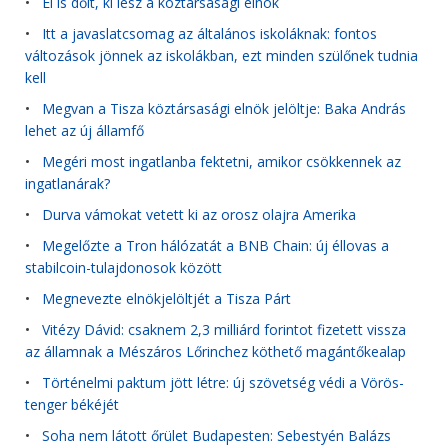
•
El is dőlt, ki lesz a köztársasági elnök
•
Itt a javaslatcsomag az általános iskoláknak: fontos
változások jönnek az iskolákban, ezt minden szülőnek tudnia
kell
•
Megvan a Tisza köztársasági elnök jelöltje: Baka András
lehet az új államfő
•
Megéri most ingatlanba fektetni, amikor csökkennek az
ingatlanárak?
•
Durva vámokat vetett ki az orosz olajra Amerika
•
Megelőzte a Tron hálózatát a BNB Chain: új éllovas a
stabilcoin-tulajdonosok között
•
Megnevezte elnökjelöltjét a Tisza Párt
•
Vitézy Dávid: csaknem 2,3 milliárd forintot fizetett vissza
az államnak a Mészáros Lőrinchez köthető magántőkealap
•
Történelmi paktum jött létre: új szövetség védi a Vörös-
tenger békéjét
•
Soha nem látott őrület Budapesten: Sebestyén Balázs