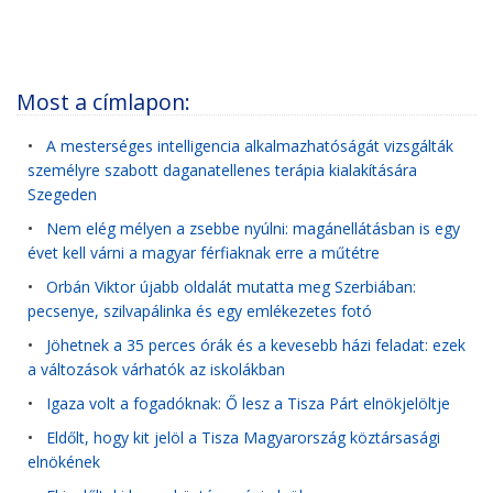
Most a címlapon:
•
A mesterséges intelligencia alkalmazhatóságát vizsgálták
személyre szabott daganatellenes terápia kialakítására
Szegeden
•
Nem elég mélyen a zsebbe nyúlni: magánellátásban is egy
évet kell várni a magyar férfiaknak erre a műtétre
•
Orbán Viktor újabb oldalát mutatta meg Szerbiában:
pecsenye, szilvapálinka és egy emlékezetes fotó
•
Jöhetnek a 35 perces órák és a kevesebb házi feladat: ezek
a változások várhatók az iskolákban
•
Igaza volt a fogadóknak: Ő lesz a Tisza Párt elnökjelöltje
•
Eldőlt, hogy kit jelöl a Tisza Magyarország köztársasági
elnökének