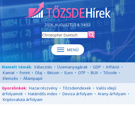
2026. AUGUSZTUS 8. 14:53
Kiemelt témák:
Választás
•
Üzemanyagárak
•
GDP
•
Infláció
•
Kamat
•
Forint
•
Olaj
•
Bitcoin
•
Euro
•
OTP
•
BUX
•
Tőzsde
•
Elemzés
•
Állampapír
Gyorslinkek:
Hazai részvény
•
Tőzsdeindexek
•
Valós idejű
árfolyamok
•
Határidős index
•
Deviza árfolyam
•
Arany árfolyam
•
Kriptovaluta árfolyam