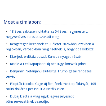
Most a címlapon:
•
18 éves sakkzseni oktatta az 54 éves nagymestert:
negyvenéves sorozat szakadt meg
•
Rengetegen kezdenek itt új életet 2026-ban: ezekben a
régiókban, városokban még fizetnek is, hogy oda költözz
•
Kiterjedt erdőtűz pusztít Kanada nyugati részén
•
Ripple a Fed kapujában: új pénzügyi korszak jöhet
•
Benjamin Netanjahu elutasítja Trump gázai rendezési
tervét
•
Ellopták Nicolas Cage új filmjének mesterpéldányát, 105
millió dolláros per indult a Netflix ellen
•
Dubaj kiadta a világ egyik legveszélyesebb
bűnszervezetének vezetőjét