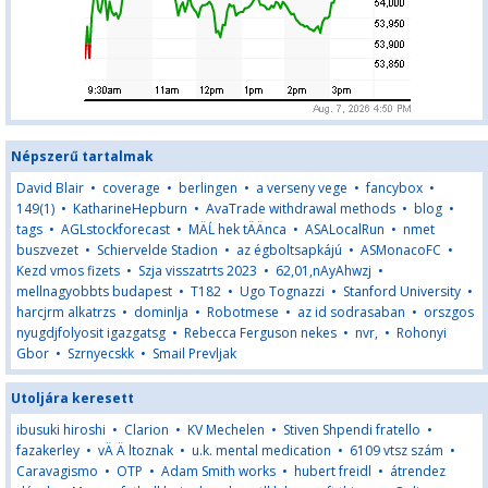
Népszerű tartalmak
David Blair
•
coverage
•
berlingen
•
a verseny vege
•
fancybox
•
149(1)
•
KatharineHepburn
•
AvaTrade withdrawal methods
•
blog
•
tags
•
AGLstockforecast
•
MÄĹ hek tÄÄnca
•
ASALocalRun
•
nmet
buszvezet
•
Schiervelde Stadion
•
az égboltsapkájú
•
ASMonacoFC
•
Kezd vmos fizets
•
Szja visszatrts 2023
•
62,01,nAyAhwzj
•
mellnagyobbts budapest
•
T182
•
Ugo Tognazzi
•
Stanford University
•
harcjrm alkatrzs
•
dominlja
•
Robotmese
•
az id sodrasaban
•
orszgos
nyugdjfolyosit igazgatsg
•
Rebecca Ferguson nekes
•
nvr,
•
Rohonyi
Gbor
•
Szrnyecskk
•
Smail Prevljak
Utoljára keresett
ibusuki hiroshi
•
Clarion
•
KV Mechelen
•
Stiven Shpendi fratello
•
fazakerley
•
vÄ Ä ltoznak
•
u.k. mental medication
•
6109 vtsz szám
•
Caravagismo
•
OTP
•
Adam Smith works
•
hubert freidl
•
átrendez