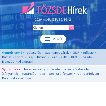
2026. AUGUSZTUS 9. 16:42
Kiemelt témák:
Választás
•
Üzemanyagárak
•
GDP
•
Infláció
•
Kamat
•
Forint
•
Olaj
•
Bitcoin
•
Euro
•
OTP
•
BUX
•
Tőzsde
•
Elemzés
•
Állampapír
Gyorslinkek:
Hazai részvény
•
Tőzsdeindexek
•
Valós idejű
árfolyamok
•
Határidős index
•
Deviza árfolyam
•
Arany árfolyam
•
Kriptovaluta árfolyam