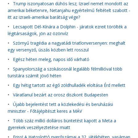
•
Trump iszonyatosan dühös lesz; Izrael nemet mondott az
amerikai béketervre, Netanjahu egyértelmű feltételt szabott -
itt az izraeli-amerikai barátság vége?
•
Lecsapott Dél-Kínára a Dolphin - járatok ezreit törölték a
légitársaságok, jön az özönvíz
•
Szörnyű tragédia a nagyatádi triatlonversenyen: meghalt
egy versenyző, úszás közben lett rosszul
•
Egész héten meleg, napos idő várható
•
Spanyolország a szokásosnál legalább félmillióval több
turistára számít jövő héten
•
Egy hétig tartott az égő zöldhulladék eloltása Érd mellett
•
Váratlanul bezárt az orosz diszkont Budapesten
•
Újabb bejelentést tett a közlekedési és beruházási
miniszter - Főtájépítészt keres a MÁV
•
Több száz millió dolláros büntetést kapott a Meta a
gyerekek veszélyeztetése miatt
•
Friss! A Hatoslottó nyerőszámai a 32. játékhéten, vasárnap