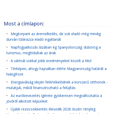
Most a címlapon:
•
Megtorpant az áremelkedés, de sok eladó még mindig
durván túlárazza eladó ingatlanát
•
Napfogyatkozás lázában ég Spanyolország: dübörög a
turizmus, meglódultak az árak
•
A vártnál sokkal jobb eredményeket közölt a Mol
•
Térképen, ahogy hajnalban elérte Magyarország határát a
hidegfront
•
Energiaválság idején felértékelődnek a korszerű otthonok -
mutatjuk, miből finanszírozható a felújítás
•
Az euróbevezetés ígérete gyökeresen megváltoztatta a
jövőről alkotott képünket
•
Újabb rezsicsökkentés élesedik 2026 őszén: tényleg