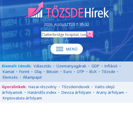
2026. AUGUSZTUS 7. 05:32
Kiemelt témák:
Választás
•
Üzemanyagárak
•
GDP
•
Infláció
•
Kamat
•
Forint
•
Olaj
•
Bitcoin
•
Euro
•
OTP
•
BUX
•
Tőzsde
•
Elemzés
•
Állampapír
Gyorslinkek:
Hazai részvény
•
Tőzsdeindexek
•
Valós idejű
árfolyamok
•
Határidős index
•
Deviza árfolyam
•
Arany árfolyam
•
Kriptovaluta árfolyam