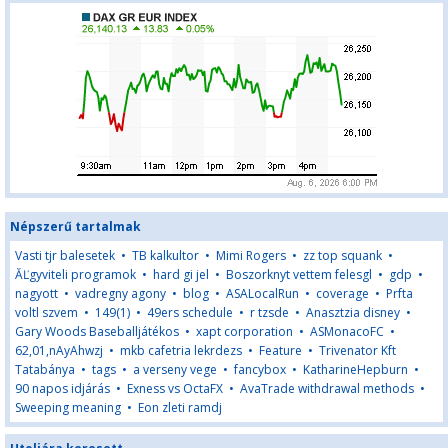
Népszerű tartalmak
Vasti tjr balesetek
•
TB kalkultor
•
Mimi Rogers
•
zz top squank
•
ĂĽgyviteli programok
•
hard gi jel
•
Boszorknyt vettem felesgl
•
gdp
•
nagyott
•
vadregny agony
•
blog
•
ASALocalRun
•
coverage
•
Prfta
voltl szvem
•
149(1)
•
49ers schedule
•
r tzsde
•
Anasztzia disney
•
Gary Woods Baseballjátékos
•
xapt corporation
•
ASMonacoFC
•
62,01,nAyAhwzj
•
mkb cafetria lekrdezs
•
Feature
•
Trivenator Kft
Tatabánya
•
tags
•
a verseny vege
•
fancybox
•
KatharineHepburn
•
90 napos idjárás
•
Exness vs OctaFX
•
AvaTrade withdrawal methods
•
Sweeping meaning
•
Eon zleti ramdj