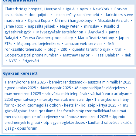
Utoljára keresett
Clatterbridge hospital, Liverpool
•
igÄ Â
•
nyits
•
New York
•
Porvoo
asukasluku
•
don quijote
•
LeicesterCitytransfermarkt
•
darksiders steve
madureira
•
Ciprusi Kupa
•
Úri muri hangoskönyv
•
Mitsubishi Aircraft
•
Jamie Foxx
•
napszllta jellsek
•
Nagy Peter
•
miroslav
•
Kisalföld
gyászhírek győr
•
Máv jegyvásárlás telefonon
•
ĂĄrkĂĄd
•
James
Balagizi
•
Teresa Weatherspoon salary
•
Maria Beatriz Antony
•
Japan
ETFs
•
Majompard bejelentkezs
•
amazon web services
•
6x6
rönkszállító teherautó
•
blog
•
280
•
quentin tarantino djak
•
trafi
•
CooperSurgical phone number
•
Matthew Taylor
•
Hazel Balaban
•
flek
•
NYSE
•
Szigetvári
Gyakran keresett
1 aranykorona ára 2025
•
bemért rendszámok
•
ausztria minimálbér 2025
•
gyed utalás 2025
•
dávid naptár 2025
•
45 napos időjárás előrejelzés
•
máv menetrend 2025
•
szlovákia méh telep árak
•
várható euro árfolyam
•
2253 nyomtatvány
•
intercity vonatok menetrendje
•
1 aranykorona hány
forint
•
zokni csomagolás otthon
•
heets ár
•
lidl szép kártya 2025
•
1 m3
gáz világpiaci ára
•
iqos iluma ár
•
fresubin tápszer mellékhatásai
•
mai
meccsek tippmix
•
pöli rejtvény
•
volánbusz menetrend 2025
•
tippmix
eredmények tegnapi
•
otp egyenleglekérdezés
•
kaufland szlovákia akciós
újság
•
opus forum