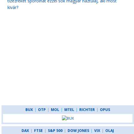
tízezreket spórolhat ezzel sok magyar háztulaj, aki most
kivár?
BUX
|
OTP
|
MOL
|
MTEL
|
RICHTER
|
OPUS
DAX
|
FTSE
|
S&P 500
|
DOW JONES
|
VIX
|
OLAJ