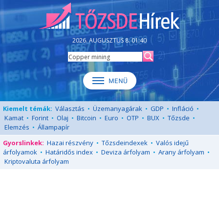
2026. AUGUSZTUS 8. 01:40
Kiemelt témák:
Választás
•
Üzemanyagárak
•
GDP
•
Infláció
•
Kamat
•
Forint
•
Olaj
•
Bitcoin
•
Euro
•
OTP
•
BUX
•
Tőzsde
•
Elemzés
•
Állampapír
Gyorslinkek:
Hazai részvény
•
Tőzsdeindexek
•
Valós idejű
árfolyamok
•
Határidős index
•
Deviza árfolyam
•
Arany árfolyam
•
Kriptovaluta árfolyam