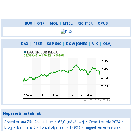
BUX
|
OTP
|
MOL
|
MTEL
|
RICHTER
|
OPUS
DAX
|
FTSE
|
S&P 500
|
DOW JONES
|
VIX
|
OLAJ
Népszerű tartalmak
Aranykorona ZRt. Szkesfehrvr
•
62,01,nAyAhwzj
•
Orvosi brtbla 2024
•
blog
•
Ivan Perišić
•
font rfolyam el
•
149(1)
•
miguel ferrer testvrek
•