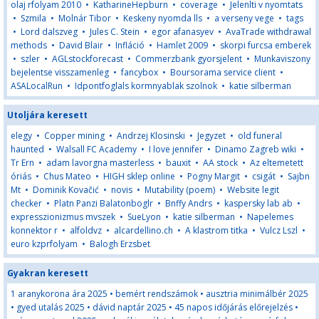
olaj rfolyam 2010
•
KatharineHepburn
•
coverage
•
Jelenlti v nyomtats
•
Szmila
•
Molnár Tibor
•
Keskeny nyomda lls
•
a verseny vege
•
tags
•
Lord dalszveg
•
Jules C. Stein
•
egor afanasyev
•
AvaTrade withdrawal
methods
•
David Blair
•
Infláció
•
Hamlet 2009
•
skorpi furcsa emberek
•
szler
•
AGLstockforecast
•
Commerzbank gyorsjelent
•
Munkaviszony
bejelentse visszamenleg
•
fancybox
•
Boursorama service client
•
ASALocalRun
•
Idpontfoglals kormnyablak szolnok
•
katie silberman
Utoljára keresett
elegy
•
Copper mining
•
Andrzej Klosinski
•
Jegyzet
•
old funeral
haunted
•
Walsall FC Academy
•
I love jennifer
•
Dinamo Zagreb wiki
•
Tr Ern
•
adam lavorgna masterless
•
bauxit
•
AA stock
•
Az eltemetett
óriás
•
Chus Mateo
•
HIGH sklep online
•
Pogny Margit
•
csigát
•
Sajbn
Mt
•
Dominik Kovačić
•
novis
•
Mutability (poem)
•
Website legit
checker
•
Platn Panzi Balatonboglr
•
Bnffy Andrs
•
kaspersky lab ab
•
expresszionizmus mvszek
•
SueLyon
•
katie silberman
•
Napelemes
konnektor r
•
alfoldvz
•
alcardellino.ch
•
A klastrom titka
•
Vulcz Lszl
•
euro kzprfolyam
•
Balogh Erzsbet
Gyakran keresett
1 aranykorona ára 2025
•
bemért rendszámok
•
ausztria minimálbér 2025
•
gyed utalás 2025
•
dávid naptár 2025
•
45 napos időjárás előrejelzés
•