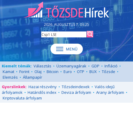
2026. AUGUSZTUS 7. 03:25
Kiemelt témák:
Választás
•
Üzemanyagárak
•
GDP
•
Infláció
•
Kamat
•
Forint
•
Olaj
•
Bitcoin
•
Euro
•
OTP
•
BUX
•
Tőzsde
•
Elemzés
•
Állampapír
Gyorslinkek:
Hazai részvény
•
Tőzsdeindexek
•
Valós idejű
árfolyamok
•
Határidős index
•
Deviza árfolyam
•
Arany árfolyam
•
Kriptovaluta árfolyam