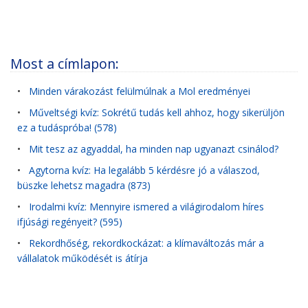
Most a címlapon:
•
Minden várakozást felülmúlnak a Mol eredményei
•
Műveltségi kvíz: Sokrétű tudás kell ahhoz, hogy sikerüljön
ez a tudáspróba! (578)
•
Mit tesz az agyaddal, ha minden nap ugyanazt csinálod?
•
Agytorna kvíz: Ha legalább 5 kérdésre jó a válaszod,
büszke lehetsz magadra (873)
•
Irodalmi kvíz: Mennyire ismered a világirodalom híres
ifjúsági regényeit? (595)
•
Rekordhőség, rekordkockázat: a klímaváltozás már a
vállalatok működését is átírja