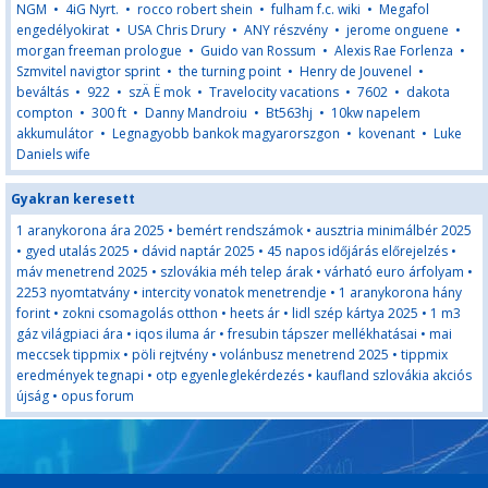
NGM
•
4iG Nyrt.
•
rocco robert shein
•
fulham f.c. wiki
•
Megafol
engedélyokirat
•
USA Chris Drury
•
ANY részvény
•
jerome onguene
•
morgan freeman prologue
•
Guido van Rossum
•
Alexis Rae Forlenza
•
Szmvitel navigtor sprint
•
the turning point
•
Henry de Jouvenel
•
beváltás
•
922
•
szÄ Ë mok
•
Travelocity vacations
•
7602
•
dakota
compton
•
300 ft
•
Danny Mandroiu
•
Bt563hj
•
10kw napelem
akkumulátor
•
Legnagyobb bankok magyarorszgon
•
kovenant
•
Luke
Daniels wife
Gyakran keresett
1 aranykorona ára 2025
•
bemért rendszámok
•
ausztria minimálbér 2025
•
gyed utalás 2025
•
dávid naptár 2025
•
45 napos időjárás előrejelzés
•
máv menetrend 2025
•
szlovákia méh telep árak
•
várható euro árfolyam
•
2253 nyomtatvány
•
intercity vonatok menetrendje
•
1 aranykorona hány
forint
•
zokni csomagolás otthon
•
heets ár
•
lidl szép kártya 2025
•
1 m3
gáz világpiaci ára
•
iqos iluma ár
•
fresubin tápszer mellékhatásai
•
mai
meccsek tippmix
•
pöli rejtvény
•
volánbusz menetrend 2025
•
tippmix
eredmények tegnapi
•
otp egyenleglekérdezés
•
kaufland szlovákia akciós
újság
•
opus forum