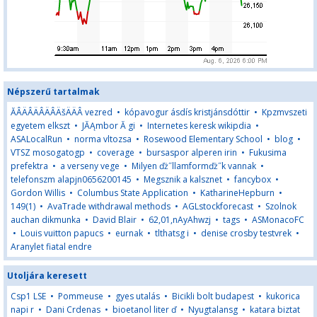
Népszerű tartalmak
ĂÂÄÂÄÂÄÂÄšÄÄÂ vezred
•
kópavogur ásdís kristjánsdóttir
•
Kpzmvszeti
egyetem elkszt
•
JĂĄmbor Ă gi
•
Internetes keresk wikipdia
•
ASALocalRun
•
norma vltozsa
•
Rosewood Elementary School
•
blog
•
VTSZ mosogatogp
•
coverage
•
bursaspor alperen irin
•
Fukusima
prefektra
•
a verseny vege
•
Milyen ďż˝llamformďż˝k vannak
•
telefonszm alapjn0656200145
•
Megsznik a kalsznet
•
fancybox
•
Gordon Willis
•
Columbus State Application
•
KatharineHepburn
•
149(1)
•
AvaTrade withdrawal methods
•
AGLstockforecast
•
Szolnok
auchan dikmunka
•
David Blair
•
62,01,nAyAhwzj
•
tags
•
ASMonacoFC
•
Louis vuitton papucs
•
eurnak
•
tlthatsg i
•
denise crosby testvrek
•
Aranylet fiatal endre
Utoljára keresett
Csp1 LSE
•
Pommeuse
•
gyes utalás
•
Bicikli bolt budapest
•
kukorica
napi r
•
Dani Crdenas
•
bioetanol liter ď
•
Nyugtalansg
•
katara biztat