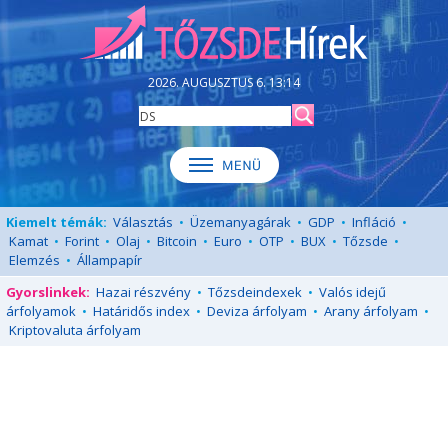
2026. AUGUSZTUS 6. 13:14
Kiemelt témák:
Választás
•
Üzemanyagárak
•
GDP
•
Infláció
•
Kamat
•
Forint
•
Olaj
•
Bitcoin
•
Euro
•
OTP
•
BUX
•
Tőzsde
•
Elemzés
•
Állampapír
Gyorslinkek:
Hazai részvény
•
Tőzsdeindexek
•
Valós idejű
árfolyamok
•
Határidős index
•
Deviza árfolyam
•
Arany árfolyam
•
Kriptovaluta árfolyam