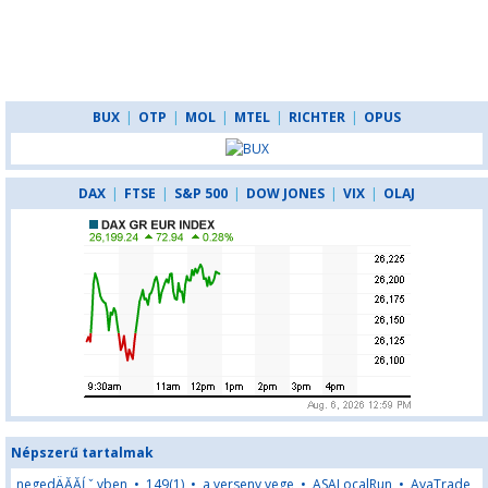
BUX
|
OTP
|
MOL
|
MTEL
|
RICHTER
|
OPUS
DAX
|
FTSE
|
S&P 500
|
DOW JONES
|
VIX
|
OLAJ
Népszerű tartalmak
negedÄĂĂĹˇ vben
•
149(1)
•
a verseny vege
•
ASALocalRun
•
AvaTrade