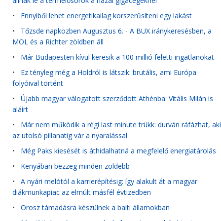
állnak le a termelősorok a hazai gigacégeknél
•
Ennyiből lehet energetikailag korszerűsíteni egy lakást
•
Tőzsde napközben Augusztus 6. - A BUX iránykeresésben, a
MOL és a Richter zöldben áll
•
Már Budapesten kívül keresik a 100 millió feletti ingatlanokat
•
Ez tényleg még a Holdról is látszik: brutális, ami Európa
folyóival történt
•
Újabb magyar válogatott szerződött Athénba: Vitális Milán is
aláírt
•
Már nem működik a régi last minute trükk: durván ráfázhat, aki
az utolsó pillanatig vár a nyaralással
•
Még Paks kiesését is áthidalhatná a megfelelő energiatárolás
•
Kenyában bezzeg minden zöldebb
•
A nyári melótól a karrierépítésig: így alakult át a magyar
diákmunkapiac az elmúlt másfél évtizedben
•
Orosz támadásra készülnek a balti államokban