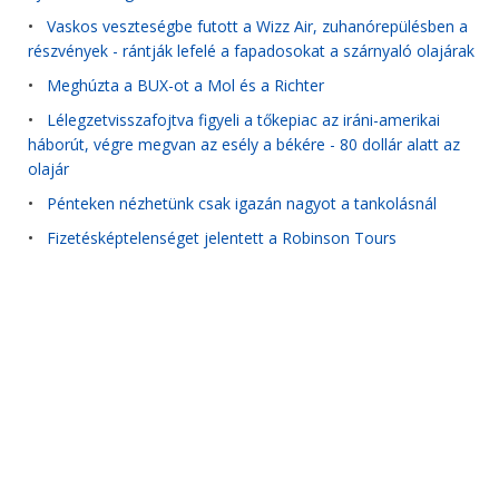
•
Vaskos veszteségbe futott a Wizz Air, zuhanórepülésben a
részvények - rántják lefelé a fapadosokat a szárnyaló olajárak
•
Meghúzta a BUX-ot a Mol és a Richter
•
Lélegzetvisszafojtva figyeli a tőkepiac az iráni-amerikai
háborút, végre megvan az esély a békére - 80 dollár alatt az
olajár
•
Pénteken nézhetünk csak igazán nagyot a tankolásnál
•
Fizetésképtelenséget jelentett a Robinson Tours