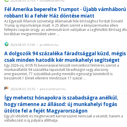
2026.08.05. 07:05 • tozsdeforum.hu
Fél Amerika beperelte Trumpot - Újabb vámháború
robbant ki a Fehér Ház döntése miatt
Az Egyesült Államok szövetségi államainak fele bírósághoz fordult Donald
Trump új importvámjai miatt. A 25 állam szerint a kényszermunka elleni
fellépés csupán ürügy. az adminisztráció valójában a Legfelsőbb Bíróság ált
korábban megsemmisített vámr ...
2026.08.05. 07:00 • profitline.hu
A dolgozók 94 százaléka fáradtsággal küzd, mégis
csak minden hatodik kér munkahelyi segítséget
Egy 2026-os, 6105 fő bevonásával készült nemzetközi felmérés szerint a
munkavállalók 94 százaléka tapasztalt fáradtságot vagy alacsony
energiaszintet, 77 százalékuk pedig mentális egészségi tünetekről is
beszámolt.1 Ennek ellenére mindössze 17 százal ...
2026.08.05. 05:35 • penzcentrum.hu
Így mehetsz hónapokra is szabadságra anélkül,
hogy rámenne az állásod: új munkahelyi fogás
ütötte fel a fejét Magyarországon
Egy jól időzített és megtervezett karrierszünet nemcsak a vezetőt, hanem a
vállalkozást is új pályára állíthatja.