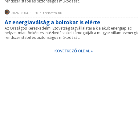
rendszer stabil és biztonságos működését.
2026.08.04. 10:50 • trendfm.hu
Az energiaválság a boltokat is elérte
Az Országos Kereskedelmi Szövetség tagvállalatai a kialakult energiapiaci
helyzet miatt önkéntes intézkedésekkel támogatják a magyar villamosenergi
rendszer stabil és biztonságos működését.
KÖVETKEZŐ OLDAL »