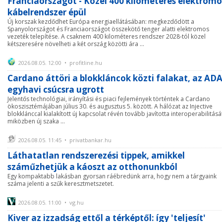
Franciaországot - Közel 400 kilométeres elektromo
kábelrendszer épül
Új korszak kezdődhet Európa energiaellátásában: megkezdődött a
Spanyolországot és Franciaországot összekötő tenger alatti elektromos
vezeték telepítése. A csaknem 400 kilométeres rendszer 2028-tól közel
kétszeresére növelheti a két ország közötti ára ...
2026.08.05. 12:00 • profitline.hu
Cardano áttöri a blokkláncok közti falakat, az AD
egyhavi csúcsra ugrott
Jelentős technológiai, irányítási és piaci fejlemények történtek a Cardano
ökoszisztémájában július 30. és augusztus 5. között. A hálózat az Injective
blokklánccal kialakított új kapcsolat révén tovább javította interoperabilitásá
miközben új szaka ...
2026.08.05. 11:45 • privatbankar.hu
Láthatatlan rendszerezési tippek, amikkel
száműzhetjük a káoszt az otthonunkból
Egy kompaktabb lakásban gyorsan ráébredünk arra, hogy nem a tárgyaink
száma jelenti a szűk keresztmetszetet.
2026.08.05. 11:00 • vg.hu
Kiver az izzadság ettől a térképtől: így 'teljesít'