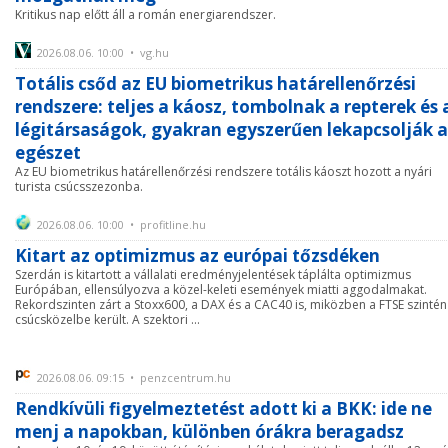
Kritikus nap előtt áll a román energiarendszer.
2026.08.06. 10:00 • vg.hu
Totális csőd az EU biometrikus határellenőrzési
rendszere: teljes a káosz, tombolnak a repterek és 
légitársaságok, gyakran egyszerűen lekapcsolják 
egészet
Az EU biometrikus határellenőrzési rendszere totális káoszt hozott a nyári
turista csúcsszezonba.
2026.08.06. 10:00 • profitline.hu
Kitart az optimizmus az európai tőzsdéken
Szerdán is kitartott a vállalati eredményjelentések táplálta optimizmus
Európában, ellensúlyozva a közel-keleti események miatti aggodalmakat.
Rekordszinten zárt a Stoxx600, a DAX és a CAC40 is, miközben a FTSE szintén
csúcsközelbe került. A szektori ...
2026.08.06. 09:15 • penzcentrum.hu
Rendkívüli figyelmeztetést adott ki a BKK: ide ne
menj a napokban, különben órákra beragadsz