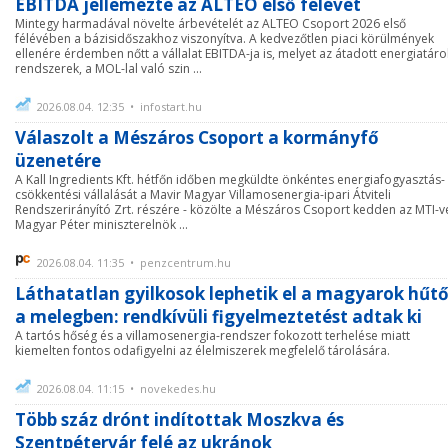
EBITDA jellemezte az ALTEO első félévét
Mintegy harmadával növelte árbevételét az ALTEO Csoport 2026 első
félévében a bázisidőszakhoz viszonyítva. A kedvezőtlen piaci körülmények
ellenére érdemben nőtt a vállalat EBITDA-ja is, melyet az átadott energiatáro
rendszerek, a MOL-lal való szin ...
2026.08.04. 12:35 • infostart.hu
Válaszolt a Mészáros Csoport a kormányfő
üzenetére
A Kall Ingredients Kft. hétfőn időben megküldte önkéntes energiafogyasztás-
csökkentési vállalását a Mavir Magyar Villamosenergia-ipari Átviteli
Rendszerirányító Zrt. részére - közölte a Mészáros Csoport kedden az MTI-ve
Magyar Péter miniszterelnök ...
2026.08.04. 11:35 • penzcentrum.hu
Láthatatlan gyilkosok lephetik el a magyarok hűtő
a melegben: rendkívüli figyelmeztetést adtak ki
A tartós hőség és a villamosenergia-rendszer fokozott terhelése miatt
kiemelten fontos odafigyelni az élelmiszerek megfelelő tárolására.
2026.08.04. 11:15 • novekedes.hu
Több száz drónt indítottak Moszkva és
Szentpétervár felé az ukránok