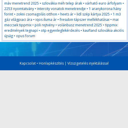
máv menetrend 2025
•
szlovákia méh telep árak
•
várható euro árfolyam
•
2253 nyomtatvány
•
intercity vonatok menetrendje
•
1 aranykorona hány
forint
•
zokni csomagolás otthon
•
heets ár
•
lidl szép kártya 2025
•
1 m3
gáz világpiaci ára
•
iqos iluma ár
•
fresubin tápszer mellékhatásai
•
mai
meccsek tippmix
•
pöli rejtvény
•
volánbusz menetrend 2025
•
tippmix
eredmények tegnapi
•
otp egyenleglekérdezés
•
kaufland szlovákia akciós
újság
•
opus forum
Kapcsolat
•
Honlapkészítés
|
Vízszigetelés injektálással