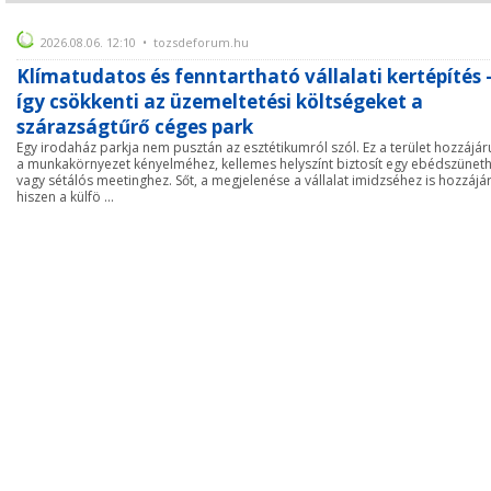
2026.08.06. 12:10 • tozsdeforum.hu
Klímatudatos és fenntartható vállalati kertépítés 
így csökkenti az üzemeltetési költségeket a
szárazságtűrő céges park
Egy irodaház parkja nem pusztán az esztétikumról szól. Ez a terület hozzájár
a munkakörnyezet kényelméhez, kellemes helyszínt biztosít egy ebédszünet
vagy sétálós meetinghez. Sőt, a megjelenése a vállalat imidzséhez is hozzájár
hiszen a külfö ...