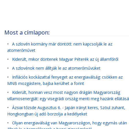
Most a címlapon:
•
A szlovén kormány már döntött: nem kapcsolják le az
atomerőművet
•
Kiderült, mikor döntenek Magyar Péterék az új államfőről
•
A szlovénok nem állítják le az atomerőművüket
•
Inflációs kockázattal fenyeget az energiaválság: csökken az
MNB mozgástere, bajba kerülhet a forint
•
Kiderült, honnan vesz most nagyon drágán Magyarország
villamosenergiát: egy visegrádi ország menti meg hazánk ellátásá
•
Ázsiai tőzsde Augusztus 6. - Japán irányt keres, Szöul zuhant,
Hongkongban új adó borzolja a kedélyeket
•
Olyan energiaválság van Magyarországon, hogy egymás után