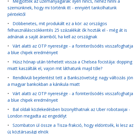
•
Megjöttek az üzemanyagárak: ilyen nincs, nehéz hinni a
szemünknek, hogy mi történik itt - ennyiért tankolhatunk
péntektől
•
Döbbenetes, mit produkált ez a kör: az országos
felhasználáscsökkentés 25 százalékát ők hozták el - még át is
adnának a saját áramból, ha kell az országnak
•
Várt alatti az OTP nyeresége - a forinterősödés visszafoghatja
a blue chipek eredményeit
•
Húsz hónap után térhetett vissza a Chelsea focistája: dopping
miatt kaszálták el, vajon mit láthatunk majd tőle?
•
Rendkívüli bejelentést tett a Bankszövetség: nagy változás jön
a magyar bankokban a kánikula miatt
•
Várt alatti az OTP nyeresége - a forinterősödés visszafoghatja
a blue chipek eredményeit
•
Bal oldali közlekedésben bizonyíthatnak az Uber robotaxijai -
London megadta az engedélyt
•
Szombaton ül össze a Tisza-frakció, hogy eldöntsék, ki lesz az
új köztársasági elnök