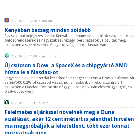
2026.08.06. 12:00 • ma.hu
Kenyában bezzeg minden zöldebb
Egy szakmai bejegyzés szerint Kenyában néhány év alatt több száz hektáros
öntözőrendszerek és nagyszabású vízügyi beruházások valósultak meg,
miközben a szerző szerint Magyarország lemaradásban van.
2026.08.06. 11:00 • profitline.hu
Új csúcson a Dow, a SpaceX és a chipgyártó AMD
húzta le a Nasdaq-ot
Vegyesen alakult a szerdai kereskedés a tengerentúlon: a Dow új csúcson zár
az S&P500 0,2%-ot csúszott vissza, noha napközben rekordszintre ért,
miközben a Nasdaq Composite négy pluszos nap után először gyengült, és
0,8%-ot csökkent.
2026.08.06. 10:15 • vg.hu
Félelmetes eljárással növelnék meg a Duna
vízállását, akár 12 centimétert is jelenthet hirtelen
ma megpróbálják a lehetetlent, több ezer tonnát
mozgatnak meg