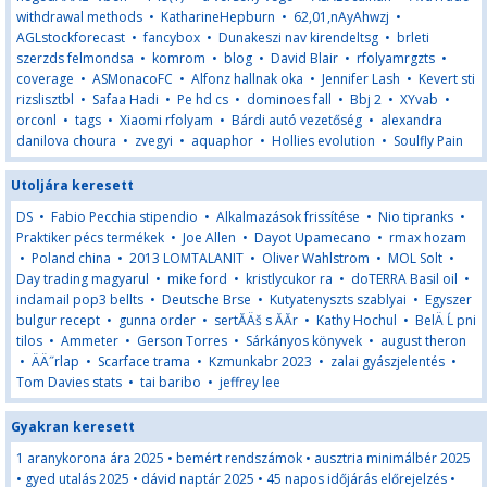
withdrawal methods
•
KatharineHepburn
•
62,01,nAyAhwzj
•
AGLstockforecast
•
fancybox
•
Dunakeszi nav kirendeltsg
•
brleti
szerzds felmondsa
•
komrom
•
blog
•
David Blair
•
rfolyamrgzts
•
coverage
•
ASMonacoFC
•
Alfonz hallnak oka
•
Jennifer Lash
•
Kevert sti
rizslisztbl
•
Safaa Hadi
•
Pe hd cs
•
dominoes fall
•
Bbj 2
•
XYvab
•
orconl
•
tags
•
Xiaomi rfolyam
•
Bárdi autó vezetőség
•
alexandra
danilova choura
•
zvegyi
•
aquaphor
•
Hollies evolution
•
Soulfly Pain
Utoljára keresett
DS
•
Fabio Pecchia stipendio
•
Alkalmazások frissítése
•
Nio tipranks
•
Praktiker pécs termékek
•
Joe Allen
•
Dayot Upamecano
•
rmax hozam
•
Poland china
•
2013 LOMTALANIT
•
Oliver Wahlstrom
•
MOL Solt
•
Day trading magyarul
•
mike ford
•
kristlycukor ra
•
doTERRA Basil oil
•
indamail pop3 bellts
•
Deutsche Brse
•
Kutyatenyszts szablyai
•
Egyszer
bulgur recept
•
gunna order
•
sertĂÄš s ĂĂr
•
Kathy Hochul
•
BelÄ Ĺ pni
tilos
•
Ammeter
•
Gerson Torres
•
Sárkányos könyvek
•
august theron
•
ÄÄ˝rlap
•
Scarface trama
•
Kzmunkabr 2023
•
zalai gyászjelentés
•
Tom Davies stats
•
tai baribo
•
jeffrey lee
Gyakran keresett
1 aranykorona ára 2025
•
bemért rendszámok
•
ausztria minimálbér 2025
•
gyed utalás 2025
•
dávid naptár 2025
•
45 napos időjárás előrejelzés
•