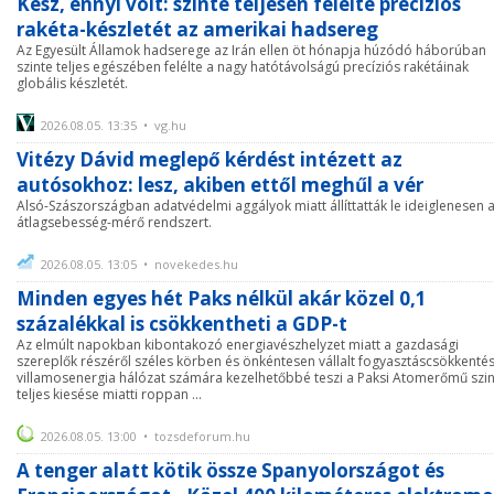
Kész, ennyi volt: szinte teljesen felélte precíziós
rakéta-készletét az amerikai hadsereg
Az Egyesült Államok hadserege az Irán ellen öt hónapja húzódó háborúban
szinte teljes egészében felélte a nagy hatótávolságú precíziós rakétáinak
globális készletét.
2026.08.05. 13:35 • vg.hu
Vitézy Dávid meglepő kérdést intézett az
autósokhoz: lesz, akiben ettől meghűl a vér
Alsó-Szászországban adatvédelmi aggályok miatt állíttatták le ideiglenesen 
átlagsebesség-mérő rendszert.
2026.08.05. 13:05 • novekedes.hu
Minden egyes hét Paks nélkül akár közel 0,1
százalékkal is csökkentheti a GDP-t
Az elmúlt napokban kibontakozó energiavészhelyzet miatt a gazdasági
szereplők részéről széles körben és önkéntesen vállalt fogyasztáscsökkentés
villamosenergia hálózat számára kezelhetőbbé teszi a Paksi Atomerőmű szi
teljes kiesése miatti roppan ...
2026.08.05. 13:00 • tozsdeforum.hu
A tenger alatt kötik össze Spanyolországot és