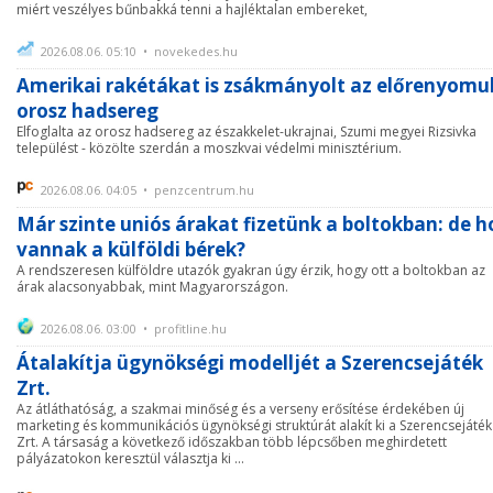
miért veszélyes bűnbakká tenni a hajléktalan embereket,
2026.08.06. 05:10 • novekedes.hu
Amerikai rakétákat is zsákmányolt az előrenyomu
orosz hadsereg
Elfoglalta az orosz hadsereg az északkelet-ukrajnai, Szumi megyei Rizsivka
települést - közölte szerdán a moszkvai védelmi minisztérium.
2026.08.06. 04:05 • penzcentrum.hu
Már szinte uniós árakat fizetünk a boltokban: de h
vannak a külföldi bérek?
A rendszeresen külföldre utazók gyakran úgy érzik, hogy ott a boltokban az
árak alacsonyabbak, mint Magyarországon.
2026.08.06. 03:00 • profitline.hu
Átalakítja ügynökségi modelljét a Szerencsejáték
Zrt.
Az átláthatóság, a szakmai minőség és a verseny erősítése érdekében új
marketing és kommunikációs ügynökségi struktúrát alakít ki a Szerencsejáték
Zrt. A társaság a következő időszakban több lépcsőben meghirdetett
pályázatokon keresztül választja ki ...