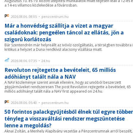
Augusztus 10. és 19. között útépítési munkálatok miatt teljesen leáll a 12-es 
a 14-es villamos közlekedése a fővárosban.
2026.08.06. 08:05 • penzcentrum.hu
Már a honvédség szállítja a vizet a magyar
családoknak: pengeélen táncol az ellátás, jön a
szigorú korlátozás
Bár Szentendrén már helyreállt az ivóvíz-szolgáltatás, a térségben továbbra 
kritikus a helyzet a Duna rendkívül alacsony vízállása miatt.
2026.08.06. 07:35 • 24.hu
Revoluton rejtegette a bevételeit, 65 milliós
adóhiányt talált nála a NAV
A NAV közleménye szerint annak ellenére, hogy az unióból beszerzett
gépjárműveket rendszeresen The post Revoluton rejtegette a bevételeit, 65
milliós adóhiányt talált nála a NAV first appeared on 24.hu.
2026.08.06. 05:40 • penzcentrum.hu
50 forintos palackgyűjtésből élnek túl egyre többe
tényleg a visszaváltási rendszer megszüntetése
lenne a megoldás?
Aknai Zoltán, a Menhely Alapítvány vezetője a Pénzcentrumnak arról beszélt,