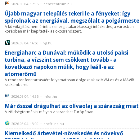
2026.08.04. 17:05 • penzcentrum.hu
Újabb magyar település tekeri le a fényeket: így
spórolnak az energiával, megszólalt a polgármeste
A közvilágítást nem érinti az energiatakarékossági intézkedés, a városban
korábban már kiépítették az okosrendszert.
2026.08.04. 16:50 • vg.hu
Energiaharc a Dunával: működik a utolsó paksi
turbina, a vízszint sem csökkent tovább - a
következő napokon múlik, hogy leáll-e az
atomerőmű
A rendszer fenntartásáért folyamatosan dolgoznak az MVM-es és a MAVIR
szakemberei.
2026.08.04. 14:35 • mfor.hu
Már ősszel drágulhat az olívaolaj a szárazság miat
A zöldségtermés is mélyen visszaeshet Európában.
2026.08.04. 13:00 • profitline.hu
Kiemelkedő árbevétel-növekedés és növekvő