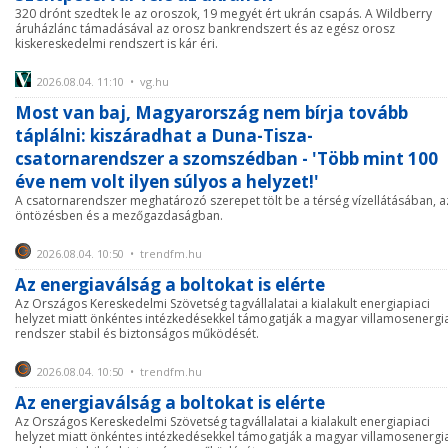
320 drónt szedtek le az oroszok, 19 megyét ért ukrán csapás. A Wildberry
áruházlánc támadásával az orosz bankrendszert és az egész orosz
kiskereskedelmi rendszert is kár éri.
2026.08.04. 11:10 • vg.hu
Most van baj, Magyarország nem bírja tovább
táplálni: kiszáradhat a Duna-Tisza-
csatornarendszer a szomszédban - 'Több mint 100
éve nem volt ilyen súlyos a helyzet!'
A csatornarendszer meghatározó szerepet tölt be a térség vízellátásában, a
öntözésben és a mezőgazdaságban.
2026.08.04. 10:50 • trendfm.hu
Az energiaválság a boltokat is elérte
Az Országos Kereskedelmi Szövetség tagvállalatai a kialakult energiapiaci
helyzet miatt önkéntes intézkedésekkel támogatják a magyar villamosenergi
rendszer stabil és biztonságos működését.
2026.08.04. 10:50 • trendfm.hu
Az energiaválság a boltokat is elérte
Az Országos Kereskedelmi Szövetség tagvállalatai a kialakult energiapiaci
helyzet miatt önkéntes intézkedésekkel támogatják a magyar villamosenergi