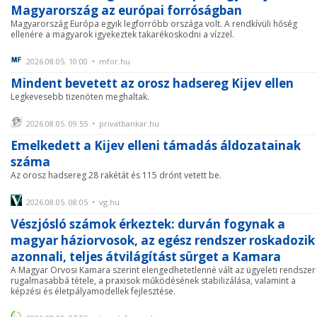
Magyarország az európai forróságban
Magyarország Európa egyik legforróbb országa volt. A rendkívüli hőség
ellenére a magyarok igyekeztek takarékoskodni a vízzel.
2026.08.05. 10:00 • mfor.hu
Mindent bevetett az orosz hadsereg Kijev ellen
Legkevesebb tizenöten meghaltak.
2026.08.05. 09:55 • privatbankar.hu
Emelkedett a Kijev elleni támadás áldozatainak
száma
Az orosz hadsereg 28 rakétát és 115 drónt vetett be.
2026.08.05. 08:05 • vg.hu
Vészjósló számok érkeztek: durván fogynak a
magyar háziorvosok, az egész rendszer roskadozik 
azonnali, teljes átvilágítást sürget a Kamara
A Magyar Orvosi Kamara szerint elengedhetetlenné vált az ügyeleti rendszer
rugalmasabbá tétele, a praxisok működésének stabilizálása, valamint a
képzési és életpályamodellek fejlesztése.