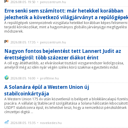
2026.08.05. 19:50 • penzcentrum.hu
Erre senki sem számított: már hetekkel korábban
jelezhetik a következő világjárványt a repülőgépe
A repülőgépek szennyvizének vizsgálata hetekkel korábban képes felismerni
terjedő kórokozókat, mint a hagyományos globális járványügyi megfigyelési
módszerek.
2026.08.05. 17:35 • penzcentrum.hu
Nagyon fontos bejelentést tett Lannert Judit az
érettségiről: több százezer diákot érint
A cél egy átláthatóbb, az elvárásokat tisztázó vizsgarendszer kidolgozása,
amelyről még az idén nyár végén széles körű szakmai egyeztetés indul.
2026.08.05. 16:00 • profitline.hu
A Solanára épül a Western Union új
stabilcoinkártyája
A Western Union 175 év után közvetlenül is belépett a blokkláncalapú fizeté
piacára. A vállalat új Stablecard szolgáltatása a Solana hálózatán kibocsátott
USDPT stabilcoinra épül, és lehetővé teszi, hogy a nemzetközi pénzküldések
címzettjei digitá ...
2026.08.05. 15:35 • novekedes.hu