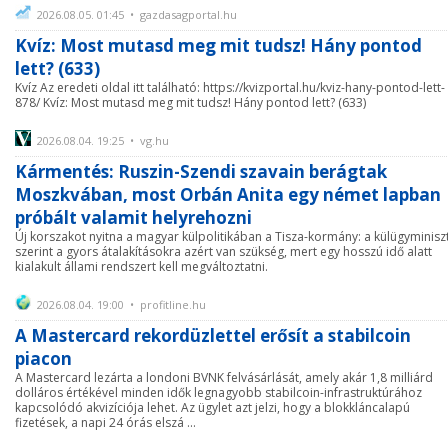
2026.08.05. 01:45 • gazdasagportal.hu
Kvíz: Most mutasd meg mit tudsz! Hány pontod
lett? (633)
Kvíz Az eredeti oldal itt található: https://kvizportal.hu/kviz-hany-pontod-lett-
878/ Kvíz: Most mutasd meg mit tudsz! Hány pontod lett? (633)
2026.08.04. 19:25 • vg.hu
Kármentés: Ruszin-Szendi szavain berágtak
Moszkvában, most Orbán Anita egy német lapban
próbált valamit helyrehozni
Új korszakot nyitna a magyar külpolitikában a Tisza-kormány: a külügyminisz
szerint a gyors átalakításokra azért van szükség, mert egy hosszú idő alatt
kialakult állami rendszert kell megváltoztatni.
2026.08.04. 19:00 • profitline.hu
A Mastercard rekordüzlettel erősít a stabilcoin
piacon
A Mastercard lezárta a londoni BVNK felvásárlását, amely akár 1,8 milliárd
dolláros értékével minden idők legnagyobb stabilcoin-infrastruktúrához
kapcsolódó akvizíciója lehet. Az ügylet azt jelzi, hogy a blokkláncalapú
fizetések, a napi 24 órás elszá ...