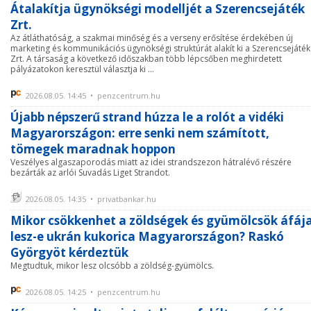
Átalakítja ügynökségi modelljét a Szerencsejáték
Zrt.
Az átláthatóság, a szakmai minőség és a verseny erősítése érdekében új
marketing és kommunikációs ügynökségi struktúrát alakít ki a Szerencsejáték
Zrt. A társaság a következő időszakban több lépcsőben meghirdetett
pályázatokon keresztül választja ki ...
2026.08.05. 14:45 • penzcentrum.hu
Újabb népszerű strand húzza le a rolót a vidéki
Magyarországon: erre senki nem számított,
tömegek maradnak hoppon
Veszélyes algaszaporodás miatt az idei strandszezon hátralévő részére
bezárták az arlói Suvadás Liget Strandot.
2026.08.05. 14:35 • privatbankar.hu
Mikor csökkenhet a zöldségek és gyümölcsök áfája
lesz-e ukrán kukorica Magyarországon? Raskó
Györgyöt kérdeztük
Megtudtuk, mikor lesz olcsóbb a zöldség-gyümölcs.
2026.08.05. 14:25 • penzcentrum.hu