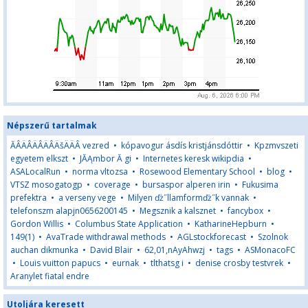
Népszerű tartalmak
ĂÂÄÂÄÂÄÂÄšÄÄÂ vezred
•
kópavogur ásdís kristjánsdóttir
•
Kpzmvszeti
egyetem elkszt
•
JĂĄmbor Ă gi
•
Internetes keresk wikipdia
•
ASALocalRun
•
norma vltozsa
•
Rosewood Elementary School
•
blog
•
VTSZ mosogatogp
•
coverage
•
bursaspor alperen irin
•
Fukusima
prefektra
•
a verseny vege
•
Milyen ďż˝llamformďż˝k vannak
•
telefonszm alapjn0656200145
•
Megsznik a kalsznet
•
fancybox
•
Gordon Willis
•
Columbus State Application
•
KatharineHepburn
•
149(1)
•
AvaTrade withdrawal methods
•
AGLstockforecast
•
Szolnok
auchan dikmunka
•
David Blair
•
62,01,nAyAhwzj
•
tags
•
ASMonacoFC
•
Louis vuitton papucs
•
eurnak
•
tlthatsg i
•
denise crosby testvrek
•
Aranylet fiatal endre
Utoljára keresett