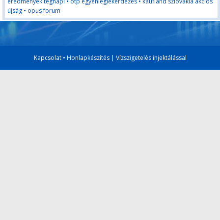
eredmények tegnapi
•
otp egyenleglekérdezés
•
kaufland szlovákia akciós
újság
•
opus forum
Kapcsolat
•
Honlapkészítés
|
Vízszigetelés injektálással