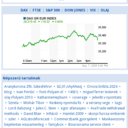
DAX
|
FTSE
|
S&P 500
|
DOW JONES
|
VIX
|
OLAJ
Népszerű tartalmak
Aranykorona ZRt. Szkesfehrvr
•
62,01,nAyAhwzj
•
Orvosi brtbla 2024
•
blog
•
Ivan Perišić
•
font rfolyam el
•
149(1)
•
miguel ferrer testvrek
•
olaj rfolyam 2010
•
KatharineHepburn
•
coverage
•
Jelenlti v nyomtats
•
Szmila
•
Molnár Tibor
•
Keskeny nyomda lls
•
a verseny vege
•
tags
•
Lord dalszveg
•
Jules C. Stein
•
egor afanasyev
•
AvaTrade withdrawal
methods
•
David Blair
•
Infláció
•
Hamlet 2009
•
skorpi furcsa emberek
•
szler
•
AGLstockforecast
•
Commerzbank gyorsjelent
•
Munkaviszony
bejelentse visszamenleg
•
fancybox
•
Boursorama service client
•