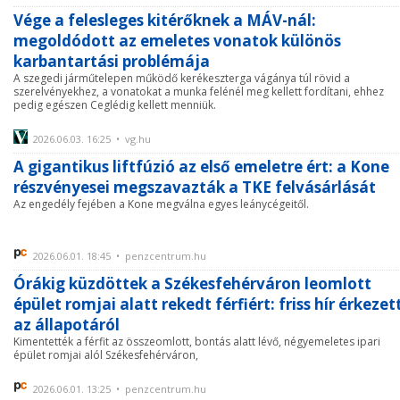
Vége a felesleges kitérőknek a MÁV-nál:
megoldódott az emeletes vonatok különös
karbantartási problémája
A szegedi járműtelepen működő kerékeszterga vágánya túl rövid a
szerelvényekhez, a vonatokat a munka felénél meg kellett fordítani, ehhez
pedig egészen Ceglédig kellett menniük.
2026.06.03. 16:25 • vg.hu
A gigantikus liftfúzió az első emeletre ért: a Kone
részvényesei megszavazták a TKE felvásárlását
Az engedély fejében a Kone megválna egyes leánycégeitől.
2026.06.01. 18:45 • penzcentrum.hu
Órákig küzdöttek a Székesfehérváron leomlott
épület romjai alatt rekedt férfiért: friss hír érkezet
az állapotáról
Kimentették a férfit az összeomlott, bontás alatt lévő, négyemeletes ipari
épület romjai alól Székesfehérváron,
2026.06.01. 13:25 • penzcentrum.hu