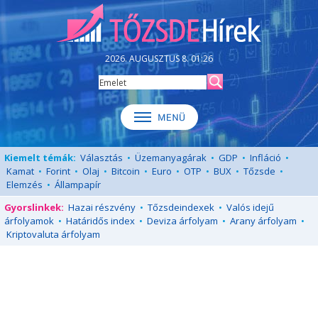
2026. AUGUSZTUS 8. 01:26
Kiemelt témák:
Választás
•
Üzemanyagárak
•
GDP
•
Infláció
•
Kamat
•
Forint
•
Olaj
•
Bitcoin
•
Euro
•
OTP
•
BUX
•
Tőzsde
•
Elemzés
•
Állampapír
Gyorslinkek:
Hazai részvény
•
Tőzsdeindexek
•
Valós idejű
árfolyamok
•
Határidős index
•
Deviza árfolyam
•
Arany árfolyam
•
Kriptovaluta árfolyam