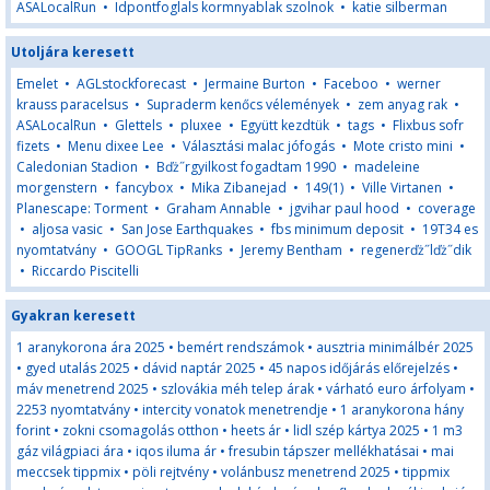
ASALocalRun
•
Idpontfoglals kormnyablak szolnok
•
katie silberman
Utoljára keresett
Emelet
•
AGLstockforecast
•
Jermaine Burton
•
Faceboo
•
werner
krauss paracelsus
•
Supraderm kenőcs vélemények
•
zem anyag rak
•
ASALocalRun
•
Glettels
•
pluxee
•
Együtt kezdtük
•
tags
•
Flixbus sofr
fizets
•
Menu dixee Lee
•
Választási malac jófogás
•
Mote cristo mini
•
Caledonian Stadion
•
Bďż˝rgyilkost fogadtam 1990
•
madeleine
morgenstern
•
fancybox
•
Mika Zibanejad
•
149(1)
•
Ville Virtanen
•
Planescape: Torment
•
Graham Annable
•
jgvihar paul hood
•
coverage
•
aljosa vasic
•
San Jose Earthquakes
•
fbs minimum deposit
•
19T34 es
nyomtatvány
•
GOOGL TipRanks
•
Jeremy Bentham
•
regenerďż˝lďż˝dik
•
Riccardo Piscitelli
Gyakran keresett
1 aranykorona ára 2025
•
bemért rendszámok
•
ausztria minimálbér 2025
•
gyed utalás 2025
•
dávid naptár 2025
•
45 napos időjárás előrejelzés
•
máv menetrend 2025
•
szlovákia méh telep árak
•
várható euro árfolyam
•
2253 nyomtatvány
•
intercity vonatok menetrendje
•
1 aranykorona hány
forint
•
zokni csomagolás otthon
•
heets ár
•
lidl szép kártya 2025
•
1 m3
gáz világpiaci ára
•
iqos iluma ár
•
fresubin tápszer mellékhatásai
•
mai
meccsek tippmix
•
pöli rejtvény
•
volánbusz menetrend 2025
•
tippmix