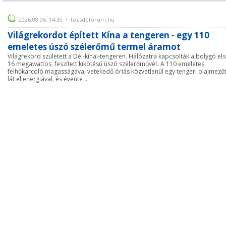
2026.08.06. 14:30 • tozsdeforum.hu
Világrekordot épített Kína a tengeren - egy 110
emeletes úszó szélerőmű termel áramot
Világrekord született a Dél-kínai-tengeren. Hálózatra kapcsolták a bolygó el
16 megawattos, feszített kikötésű úszó szélerőművét. A 110 emeletes
felhőkarcoló magasságával vetekedő óriás közvetlenül egy tengeri olajmező
lát el energiával, és évente ...