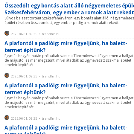
Összedőlt egy bontás alatt álló négyemeletes épül
Székesfehérváron, egy ember a romok alatt rekedt
Súlyos baleset történt Székesfehérváron: egy bontás alatt álló, négyemeletes
épület részben összeomlott, egy ember pedig a romok alatt rekedt.
2026.06.01. 09:35 • trendfm.hu
A plafontól a padlóig: mire figyeljünk, ha balett-
termet építünk?
Egymás hegyén-hátán próbáltak szinte a Táncművészeti Egyetemen a hallgat
de májustól ez már megszűnt, mivel átadták az úgynevezett szakmai épület
emeletráépítését.
2026.06.01. 09:35 • trendfm.hu
A plafontól a padlóig: mire figyeljünk, ha balett-
termet építünk?
Egymás hegyén-hátán próbáltak szinte a Táncművészeti Egyetemen a hallgat
de májustól ez már megszűnt, mivel átadták az úgynevezett szakmai épület
emeletráépítését.
2026.06.01. 09:35 • trendfm.hu
A plafontól a padlóig: mire figyeljünk, ha balett-