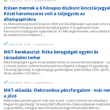
2026.04.22. 12:35 • tozsdeforum.hu
Erősen mentek a 6 hónapos diszkont kincstárjegye
Közel háromszoros volt a túljegyzés az
állampapírokra
Az Államadósság Kezelő Központ (ÁKK) szerdai állampapír aukcióján erős vo
a kereslet 6 hónapos diszkont kincstárjegyekre. A forgalmazók közel
háromszoros túljegyzést nyújtottak be. Az ÁKK végül emelete a kibocsátást é
60 milliárd forint értékben é ...
2026.04.20. 14:40 • novekedes.hu
MKT-kerekasztal: Ritka betegségek egyéni és
társadalmi terhei
Ritka betegségek egyéni és társadalmi terhei az innovációk korszakában - ez
a címmel szervez szakmai kerekasztal-beszélgetést a Magyar Közgazdasági
Társaság Egészség- és Egészségügy-gazdaságtani Szakosztálya 2026. április
28-án, kedden 14 órától a ...
2026.04.20. 14:35 • novekedes.hu
MKT-előadás: Elektronikus pénzforgalom - már n
a jövő
Elektronikus pénzforgalom: már nem a jövő - ezzel a címmel tart előadást a
Magyar Közgazdasági Társaság (MKT) Ellenőrzési Szakosztályának meghívás
Luspay Miklós, a Magyar Nemzeti Bank pénzügyi Infrastruktúrákért és