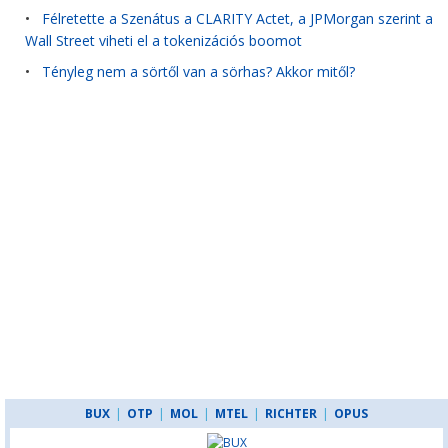
•
Félretette a Szenátus a CLARITY Actet, a JPMorgan szerint a
Wall Street viheti el a tokenizációs boomot
•
Tényleg nem a sörtől van a sörhas? Akkor mitől?
BUX
|
OTP
|
MOL
|
MTEL
|
RICHTER
|
OPUS