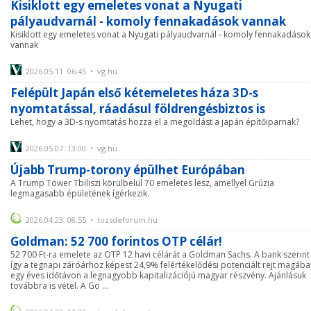
Kisiklott egy emeletes vonat a Nyugati
pályaudvarnál - komoly fennakadások vannak
Kisiklott egy emeletes vonat a Nyugati pályaudvarnál - komoly fennakadások
vannak
2026.05.11. 06:45 • vg.hu
Felépült Japán első kétemeletes háza 3D-s
nyomtatással, ráadásul földrengésbiztos is
Lehet, hogy a 3D-s nyomtatás hozza el a megoldást a japán építőiparnak?
2026.05.07. 13:00 • vg.hu
Újabb Trump-torony épülhet Európában
A Trump Tower Tbiliszi körülbelül 70 emeletes lesz, amellyel Grúzia
legmagasabb épületének ígérkezik.
2026.04.23. 08:55 • tozsdeforum.hu
Goldman: 52 700 forintos OTP célár!
52 700 Ft-ra emelete az OTP 12 havi célárát a Goldman Sachs. A bank szerint
így a tegnapi záróárhoz képest 24,9% felértékelődési potenciált rejt magáb
egy éves időtávon a legnagyobb kapitalizációjú magyar részvény. Ajánlásuk
továbbra is vétel. A Go ...