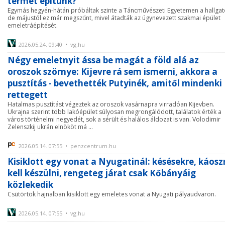
termet építünk?
Egymás hegyén-hátán próbáltak szinte a Táncművészeti Egyetemen a hallgat
de májustól ez már megszűnt, mivel átadták az úgynevezett szakmai épület
emeletráépítését.
2026.05.24. 09:40 • vg.hu
Négy emeletnyit ássa be magát a föld alá az
oroszok szörnye: Kijevre rá sem ismerni, akkora a
pusztítás - bevethették Putyinék, amitől mindenki
rettegett
Hatalmas pusztítást végeztek az oroszok vasárnapra virradóan Kijevben.
Ukrajna szerint több lakóépület súlyosan megrongálódott, találatok érték a
város történelmi negyedét, sok a sérült és halálos áldozat is van. Volodimir
Zelenszkij ukrán elnököt má ...
2026.05.14. 07:55 • penzcentrum.hu
Kisiklott egy vonat a Nyugatinál: késésekre, káosz
kell készülni, rengeteg járat csak Kőbányáig
közlekedik
Csütörtök hajnalban kisiklott egy emeletes vonat a Nyugati pályaudvaron.
2026.05.14. 07:55 • vg.hu