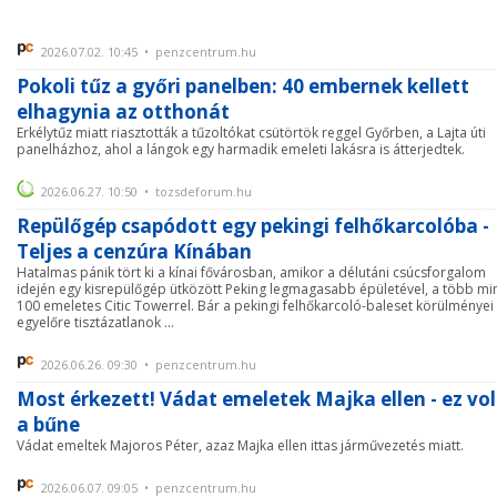
2026.07.02. 10:45 • penzcentrum.hu
Pokoli tűz a győri panelben: 40 embernek kellett
elhagynia az otthonát
Erkélytűz miatt riasztották a tűzoltókat csütörtök reggel Győrben, a Lajta úti
panelházhoz, ahol a lángok egy harmadik emeleti lakásra is átterjedtek.
2026.06.27. 10:50 • tozsdeforum.hu
Repülőgép csapódott egy pekingi felhőkarcolóba -
Teljes a cenzúra Kínában
Hatalmas pánik tört ki a kínai fővárosban, amikor a délutáni csúcsforgalom
idején egy kisrepülőgép ütközött Peking legmagasabb épületével, a több mi
100 emeletes Citic Towerrel. Bár a pekingi felhőkarcoló-baleset körülményei
egyelőre tisztázatlanok ...
2026.06.26. 09:30 • penzcentrum.hu
Most érkezett! Vádat emeletek Majka ellen - ez vol
a bűne
Vádat emeltek Majoros Péter, azaz Majka ellen ittas járművezetés miatt.
2026.06.07. 09:05 • penzcentrum.hu