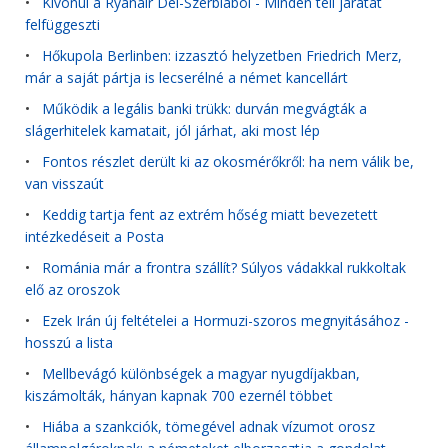
•
Kivonul a Ryanair Dél-Szerbiából - Minden téli járatát
felfüggeszti
•
Hőkupola Berlinben: izzasztó helyzetben Friedrich Merz,
már a saját pártja is lecserélné a német kancellárt
•
Működik a legális banki trükk: durván megvágták a
slágerhitelek kamatait, jól járhat, aki most lép
•
Fontos részlet derült ki az okosmérőkről: ha nem válik be,
van visszaút
•
Keddig tartja fent az extrém hőség miatt bevezetett
intézkedéseit a Posta
•
Románia már a frontra szállít? Súlyos vádakkal rukkoltak
elő az oroszok
•
Ezek Irán új feltételei a Hormuzi-szoros megnyitásához -
hosszú a lista
•
Mellbevágó különbségek a magyar nyugdíjakban,
kiszámolták, hányan kapnak 700 ezernél többet
•
Hiába a szankciók, tömegével adnak vízumot orosz