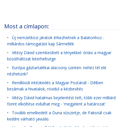
Most a címlapon:
•
Új nemzetközi járatok érkezhetnek a Balatonhoz -
milliárdos támogatást kap Sármellék
•
Vitézy Dávid szembesített a tényekkel: óriási a magyar
közúthálózat leterheltsége
•
Európa gáztartalékai alacsony szinten: nehéz tél elé
nézhetünk?
•
Rendkívüli intézkedés a Magyar Postánál - Délben
bezárnak a hivatalok, rövidül a kézbesítés
•
Vitézy Dávid hatalmas bejelentést tett, több ezer milliárd
forint elköltése indulhat meg - 'megjelent a határozat'
•
Tovább emelkedett a Duna vízszintje, de Paksnál csak
keddre várható javulás