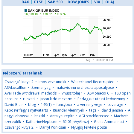
DAX
|
FTSE
|
S&P 500
|
DOW JONES
|
VIX
|
OLAJ
Népszerű tartalmak
Csavargó kutya 2
•
lmos vezr unokk
•
Whitechapel Recorrupted
•
ASALocalRun
•
źzemanyag
•
mahavishnu orchestra apocalypse
•
AvaTrade withdrawal methods
•
Vnusz tolaj r
•
ASMonacoFC
•
TSB open
account
•
ruhzati
•
jason kidd mezszm
•
Pedaggus utazsi kedvezmny
•
David Blair
•
blog
•
149(1)
•
fancybox
•
a verseny vege
•
coverage
•
Kaposvr fagyiz nyitvatarts
•
Ruander vlemnyek
•
tags
•
david jensen
•
A
nagy Lebowski
•
htizskl
•
Antalyai repltr
•
AGLstockforecast
•
Macbeth
szereplők
•
KatharineHepburn
•
62,01,nAyAhwzj
•
Giulia Ammannati
•
Csavargó kutya 2.
•
Darryl Ponicsan
•
Nyugdj felvtele postn