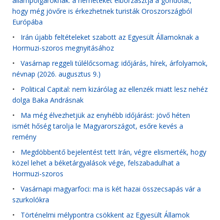
állampolgároknak: a németeket elborzasztja a gondolat,
hogy még jövőre is érkezhetnek turisták Oroszországból
Európába
•
Irán újabb feltételeket szabott az Egyesült Államoknak a
Hormuzi-szoros megnyitásához
•
Vasárnap reggeli túlélőcsomag: időjárás, hírek, árfolyamok,
névnap (2026. augusztus 9.)
•
Political Capital: nem kizárólag az ellenzék miatt lesz nehéz
dolga Baka Andrásnak
•
Ma még élvezhetjük az enyhébb időjárást: jövő héten
ismét hőség tarolja le Magyarországot, esőre kevés a
remény
•
Megdöbbentő bejelentést tett Irán, végre elismerték, hogy
közel lehet a béketárgyalások vége, felszabadulhat a
Hormuzi-szoros
•
Vasárnapi magyarfoci: ma is két hazai összecsapás vár a
szurkolókra
•
Történelmi mélypontra csökkent az Egyesült Államok