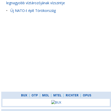
legnagyobb víztározójának vízszintje
•
Új NATO-t épít Törökország
BUX
|
OTP
|
MOL
|
MTEL
|
RICHTER
|
OPUS