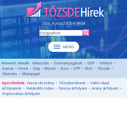
2026. AUGUSZTUS 9. 09:04
Kiemelt témák:
Választás
•
Üzemanyagárak
•
GDP
•
Infláció
•
Kamat
•
Forint
•
Olaj
•
Bitcoin
•
Euro
•
OTP
•
BUX
•
Tőzsde
•
Elemzés
•
Állampapír
Gyorslinkek:
Hazai részvény
•
Tőzsdeindexek
•
Valós idejű
árfolyamok
•
Határidős index
•
Deviza árfolyam
•
Arany árfolyam
•
Kriptovaluta árfolyam