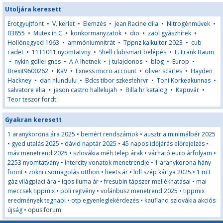
Utoljára keresett
Erotgyujtfont
•
V. kerlet
•
Elemzés
•
Jean Racine díla
•
Nitrogénművek
•
03855
•
Mutex in C
•
konkormanyzatok
•
dio
•
zaol gyászhírek
•
Hollónegyed 1963
•
ammóniumnitrát
•
Tppnz kalkultor 2023
•
cub
cadet
•
11T1011 nyomtatvny
•
Shell clubsmart belépés
•
L. Frank Baum
•
nykin gdllei gnes
•
Ä Ä lhetnek
•
j tulajdonos
•
blog
•
Europ
•
Brexit9600262
•
KaV
•
Exness micro account
•
oliver scarles
•
Hayden
Hackney
•
dan nlundulu
•
Bdcs tibor szkesfehrvr
•
Toni Korkeakunnas
•
salvatore elia
•
jason castro hallelujah
•
Billa hr katalog
•
Kapuvár
•
Teor teszor fordt
Gyakran keresett
1 aranykorona ára 2025
•
bemért rendszámok
•
ausztria minimálbér 2025
•
gyed utalás 2025
•
dávid naptár 2025
•
45 napos időjárás előrejelzés
•
máv menetrend 2025
•
szlovákia méh telep árak
•
várható euro árfolyam
•
2253 nyomtatvány
•
intercity vonatok menetrendje
•
1 aranykorona hány
forint
•
zokni csomagolás otthon
•
heets ár
•
lidl szép kártya 2025
•
1 m3
gáz világpiaci ára
•
iqos iluma ár
•
fresubin tápszer mellékhatásai
•
mai
meccsek tippmix
•
pöli rejtvény
•
volánbusz menetrend 2025
•
tippmix
eredmények tegnapi
•
otp egyenleglekérdezés
•
kaufland szlovákia akciós
újság
•
opus forum