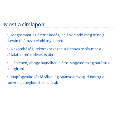
Most a címlapon:
•
Megtorpant az áremelkedés, de sok eladó még mindig
durván túlárazza eladó ingatlanát
•
Rekordhőség, rekordkockázat: a klímaváltozás már a
vállalatok működését is átírja
•
Térképen, ahogy hajnalban elérte Magyarország határát a
hidegfront
•
Napfogyatkozás lázában ég Spanyolország: dübörög a
turizmus, meglódultak az árak