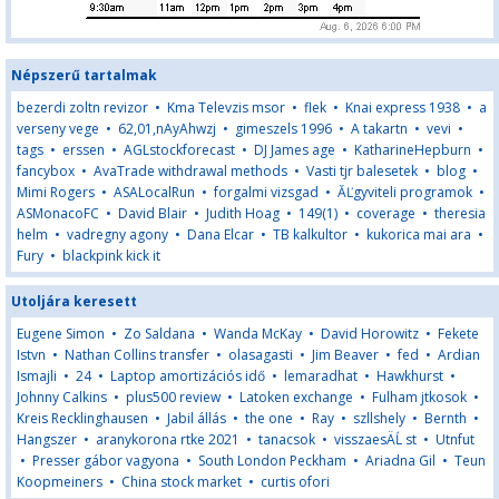
Népszerű tartalmak
bezerdi zoltn revizor
•
Kma Televzis msor
•
flek
•
Knai express 1938
•
a
verseny vege
•
62,01,nAyAhwzj
•
gimeszels 1996
•
A takartn
•
vevi
•
tags
•
erssen
•
AGLstockforecast
•
DJ James age
•
KatharineHepburn
•
fancybox
•
AvaTrade withdrawal methods
•
Vasti tjr balesetek
•
blog
•
Mimi Rogers
•
ASALocalRun
•
forgalmi vizsgad
•
ĂĽgyviteli programok
•
ASMonacoFC
•
David Blair
•
Judith Hoag
•
149(1)
•
coverage
•
theresia
helm
•
vadregny agony
•
Dana Elcar
•
TB kalkultor
•
kukorica mai ara
•
Fury
•
blackpink kick it
Utoljára keresett
Eugene Simon
•
Zo Saldana
•
Wanda McKay
•
David Horowitz
•
Fekete
Istvn
•
Nathan Collins transfer
•
olasagasti
•
Jim Beaver
•
fed
•
Ardian
Ismajli
•
24
•
Laptop amortizációs idő
•
lemaradhat
•
Hawkhurst
•
Johnny Calkins
•
plus500 review
•
Latoken exchange
•
Fulham jtkosok
•
Kreis Recklinghausen
•
Jabil állás
•
the one
•
Ray
•
szllshely
•
Bernth
•
Hangszer
•
aranykorona rtke 2021
•
tanacsok
•
visszaesÄĹ st
•
Utnfut
•
Presser gábor vagyona
•
South London Peckham
•
Ariadna Gil
•
Teun
Koopmeiners
•
China stock market
•
curtis ofori