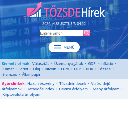
2026. AUGUSZTUS 7. 04:52
Kiemelt témák:
Választás
•
Üzemanyagárak
•
GDP
•
Infláció
•
Kamat
•
Forint
•
Olaj
•
Bitcoin
•
Euro
•
OTP
•
BUX
•
Tőzsde
•
Elemzés
•
Állampapír
Gyorslinkek:
Hazai részvény
•
Tőzsdeindexek
•
Valós idejű
árfolyamok
•
Határidős index
•
Deviza árfolyam
•
Arany árfolyam
•
Kriptovaluta árfolyam