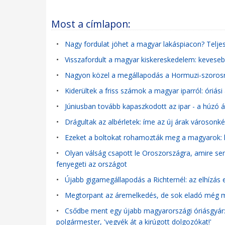
Most a címlapon:
•
Nagy fordulat jöhet a magyar lakáspiacon? Teljes
•
Visszafordult a magyar kiskereskedelem: keveseb
•
Nagyon közel a megállapodás a Hormuzi-szorosr
•
Kiderültek a friss számok a magyar iparról: óriá
•
Júniusban tovább kapaszkodott az ipar - a húzó á
•
Drágultak az albérletek: íme az új árak városonké
•
Ezeket a boltokat rohamozták meg a magyarok: ki
•
Olyan válság csapott le Oroszországra, amire sen
fenyegeti az országot
•
Újabb gigamegállapodás a Richternél: az elhízás e
•
Megtorpant az áremelkedés, de sok eladó még mi
•
Csődbe ment egy újabb magyarországi óriásgyár: n
polgármester, 'vegyék át a kirúgott dolgozókat!'