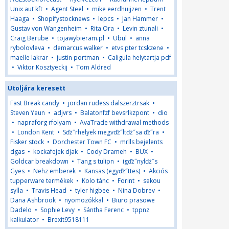
Unix aut kft
•
Agent Steel
•
mike eerdhuijzen
•
Trent
Haaga
•
Shopifystocknews
•
lepcs
•
Jan Hammer
•
Gustav von Wangenheim
•
Rita Ora
•
Levin ztunali
•
Craig Berube
•
tojawybieram.pl
•
Ubul
•
anna
rybolovleva
•
demarcus walker
•
etvs pter tcskzene
•
maelle lakrar
•
justin portman
•
Caligula helytartja pdf
•
Viktor Kosztyeckij
•
Tom Aldred
Utoljára keresett
Fast Break candy
•
jordan rudess dalszerztrsak
•
Steven Yeun
•
adjvrs
•
Balatonfzf bevsrlkzpont
•
dio
•
napraforg rfolyam
•
AvaTrade withdrawal methods
•
London Kent
•
Sďż˝rhelyek megvďż˝ltďż˝sa ďż˝ra
•
Fisker stock
•
Dorchester Town FC
•
mrlls bejelents
dgas
•
kockafejek djak
•
Cody Drameh
•
BUX
•
Goldcar breakdown
•
Tang s tulipn
•
igďż˝nylďż˝s
Gyes
•
Nehz emberek
•
Kansas (egyďż˝ttes)
•
Akciós
tupperware termékek
•
Kolo tánc
•
Forint
•
sekou
sylla
•
Travis Head
•
tyler higbee
•
Nina Dobrev
•
Dana Ashbrook
•
nyomozókkal
•
Biuro prasowe
Dadelo
•
Sophie Levy
•
Sántha Ferenc
•
tppnz
kalkulator
•
Brexit9518111