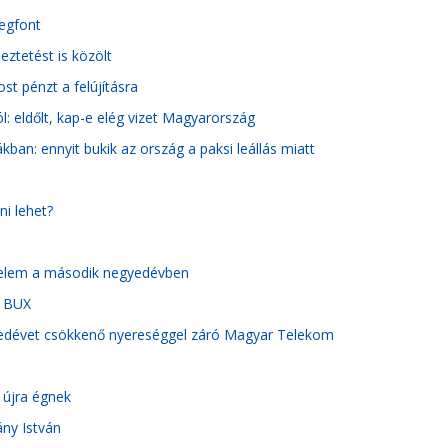
degfont
eztetést is közölt
t pénzt a felújításra
l: eldőlt, kap-e elég vizet Magyarország
kban: ennyit bukik az ország a paksi leállás miatt
ni lehet?
edelem a második negyedévben
a BUX
gyedévet csökkenő nyereséggel záró Magyar Telekom
 újra égnek
ány István