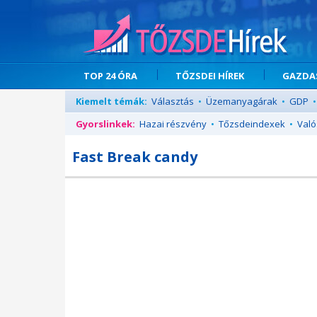
TOP 24 ÓRA
TŐZSDEI HÍREK
GAZDAS
Kiemelt témák:
Választás
•
Üzemanyagárak
•
GDP
•
Gyorslinkek:
Hazai részvény
•
Tőzsdeindexek
•
Való
Fast Break candy