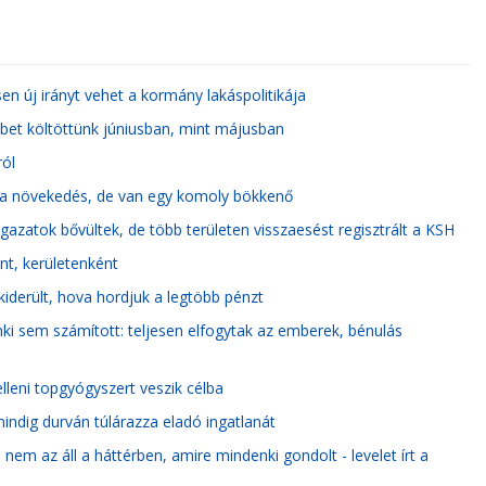
en új irányt vehet a kormány lakáspolitikája
bet költöttünk júniusban, mint májusban
ól
si a növekedés, de van egy komoly bökkenő
gazatok bővültek, de több területen visszaesést regisztrált a KSH
nt, kerületenként
derült, hova hordjuk a legtöbb pénzt
ki sem számított: teljesen elfogytak az emberek, bénulás
lleni topgyógyszert veszik célba
ndig durván túlárazza eladó ingatlanát
em az áll a háttérben, amire mindenki gondolt - levelet írt a