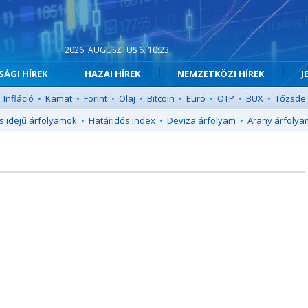
2026. AUGUSZTUS 6. 10:23
ÁGI HÍREK
HAZAI HÍREK
NEMZETKÖZI HÍREK
J
Infláció
•
Kamat
•
Forint
•
Olaj
•
Bitcoin
•
Euro
•
OTP
•
BUX
•
Tőzsde
s idejű árfolyamok
•
Határidős index
•
Deviza árfolyam
•
Arany árfolya