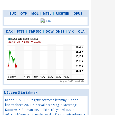
BUX
|
OTP
|
MOL
|
MTEL
|
RICHTER
|
OPUS
DAX
|
FTSE
|
S&P 500
|
DOW JONES
|
VIX
|
OLAJ
Népszerű tartalmak
Keepa
•
Ä Ĺ jj
•
Szigetvr ostroma kltemny
•
copa
libertadores 2022
•
Kls vakols hzilag
•
Mvszbejr
Kaposvr
•
Batman: Kezddik!
•
rfolyamvltozs
•
AGLstockforecast
•
nyelvezetrl
•
KatharineHepburn
•