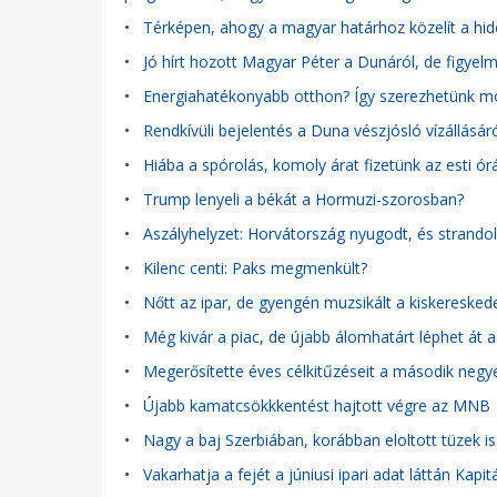
•
Térképen, ahogy a magyar határhoz közelít a hi
•
Jó hírt hozott Magyar Péter a Dunáról, de figyelm
•
Energiahatékonyabb otthon? Így szerezhetünk mos
•
Rendkívüli bejelentés a Duna vészjósló vízállásáró
•
Hiába a spórolás, komoly árat fizetünk az esti órá
•
Trump lenyeli a békát a Hormuzi-szorosban?
•
Aszályhelyzet: Horvátország nyugodt, és strandol
•
Kilenc centi: Paks megmenkült?
•
Nőtt az ipar, de gyengén muzsikált a kiskeresk
•
Még kivár a piac, de újabb álomhatárt léphet át 
•
Megerősítette éves célkitűzéseit a második ne
•
Újabb kamatcsökkkentést hajtott végre az MNB
•
Nagy a baj Szerbiában, korábban eloltott tüzek is
•
Vakarhatja a fejét a júniusi ipari adat láttán Kapit