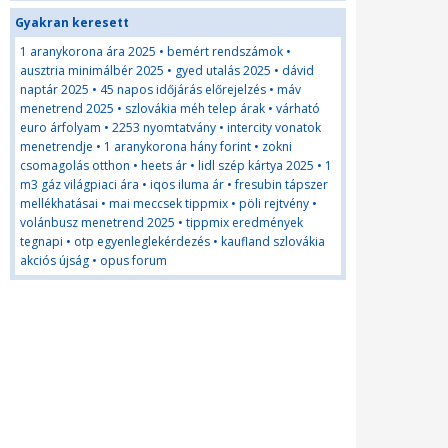
Gyakran keresett
1 aranykorona ára 2025
•
bemért rendszámok
•
ausztria minimálbér 2025
•
gyed utalás 2025
•
dávid
naptár 2025
•
45 napos időjárás előrejelzés
•
máv
menetrend 2025
•
szlovákia méh telep árak
•
várható
euro árfolyam
•
2253 nyomtatvány
•
intercity vonatok
menetrendje
•
1 aranykorona hány forint
•
zokni
csomagolás otthon
•
heets ár
•
lidl szép kártya 2025
•
1
m3 gáz világpiaci ára
•
iqos iluma ár
•
fresubin tápszer
mellékhatásai
•
mai meccsek tippmix
•
pöli rejtvény
•
volánbusz menetrend 2025
•
tippmix eredmények
tegnapi
•
otp egyenleglekérdezés
•
kaufland szlovákia
akciós újság
•
opus forum