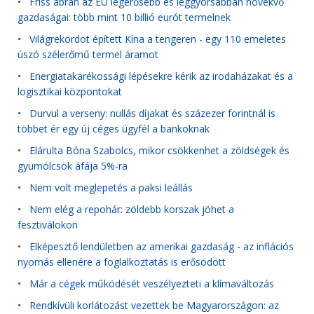
•
Friss ábrán az EU legerősebb és leggyorsabban növekvő
gazdaságai: több mint 10 billió eurót termelnek
•
Világrekordot épített Kína a tengeren - egy 110 emeletes
úszó szélerőmű termel áramot
•
Energiatakarékossági lépésekre kérik az irodaházakat és a
logisztikai központokat
•
Durvul a verseny: nullás díjakat és százezer forintnál is
többet ér egy új céges ügyfél a bankoknak
•
Elárulta Bóna Szabolcs, mikor csökkenhet a zöldségek és
gyümölcsök áfája 5%-ra
•
Nem volt meglepetés a paksi leállás
•
Nem elég a repohár: zöldebb korszak jöhet a
fesztiválokon
•
Elképesztő lendületben az amerikai gazdaság - az inflációs
nyomás ellenére a foglalkoztatás is erősödött
•
Már a cégek működését veszélyezteti a klímaváltozás
•
Rendkívüli korlátozást vezettek be Magyarországon: az