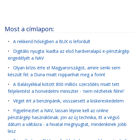
Most a címlapon:
•
A rekkenő hőségben a BUX is lefordult
•
Digitális nyugta: kiadta az első hardveralapú e-pénztárgép
engedélyét a NAV
•
Olyan krízis érte el Magyarországot, amire senki sem
készült fel: a Duna miatt roppanhat meg a forint
•
A Balásyékkal kötött 800 milliós szerződés miatt tett
feljelentést a honvédelmi miniszter - 'nem nézhetek félre!'
•
Véget ért a benzinpánik, visszaesett a kiskereskedelem
•
Figyelmeztet a NAV, lassan lépnie kell az online
pénztárgép használóinak: jön az új technika, itt a végső
dátum a váltásra - a hivatal megnyugtat, mindenkinek jobb
lesz