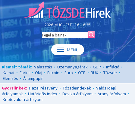
2026. AUGUSZTUS 6. 16:35
Kiemelt témák:
Választás
•
Üzemanyagárak
•
GDP
•
Infláció
•
Kamat
•
Forint
•
Olaj
•
Bitcoin
•
Euro
•
OTP
•
BUX
•
Tőzsde
•
Elemzés
•
Állampapír
Gyorslinkek:
Hazai részvény
•
Tőzsdeindexek
•
Valós idejű
árfolyamok
•
Határidős index
•
Deviza árfolyam
•
Arany árfolyam
•
Kriptovaluta árfolyam