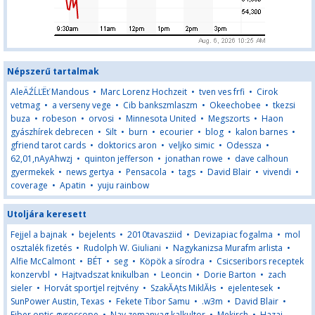
Népszerű tartalmak
AleÄŹĹĽËť Mandous
•
Marc Lorenz Hochzeit
•
tven ves frfi
•
Cirok
vetmag
•
a verseny vege
•
Cib bankszmlaszm
•
Okeechobee
•
tkezsi
buza
•
robeson
•
orvosi
•
Minnesota United
•
Megszorts
•
Haon
gyászhírek debrecen
•
Silt
•
burn
•
ecourier
•
blog
•
kalon barnes
•
gfriend tarot cards
•
doktorics aron
•
veljko simic
•
Odessza
•
62,01,nAyAhwzj
•
quinton jefferson
•
jonathan rowe
•
dave calhoun
gyermekek
•
news gertya
•
Pensacola
•
tags
•
David Blair
•
vivendi
•
coverage
•
Apatin
•
yuju rainbow
Utoljára keresett
Fejjel a bajnak
•
bejelents
•
2010tavasziid
•
Devizapiac fogalma
•
mol
osztalék fizetés
•
Rudolph W. Giuliani
•
Nagykanizsa Murafm arlista
•
Alfie McCalmont
•
BÉT
•
seg
•
Köpök a sírodra
•
Csicseribors receptek
konzervbl
•
Hajtvadszat knikulban
•
Leoncin
•
Dorie Barton
•
zach
sieler
•
Horvát sportjel rejtvény
•
SzakĂĄts MiklĂłs
•
ejelentesek
•
SunPower Austin, Texas
•
Fekete Tibor Samu
•
.w3m
•
David Blair
•
Fiber optic gyroscope
•
Nav zemanyag kalkultor
•
Mekirch
•
Hazai