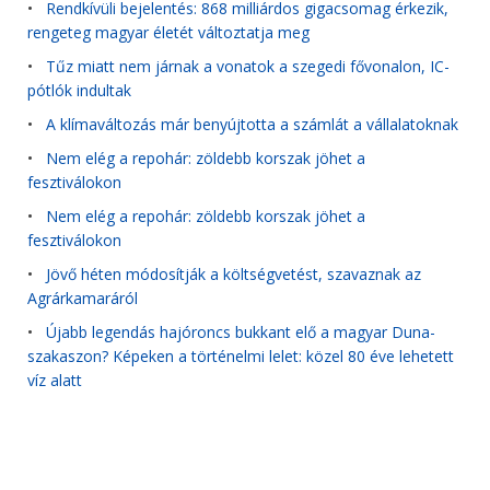
•
Rendkívüli bejelentés: 868 milliárdos gigacsomag érkezik,
rengeteg magyar életét változtatja meg
•
Tűz miatt nem járnak a vonatok a szegedi fővonalon, IC-
pótlók indultak
•
A klímaváltozás már benyújtotta a számlát a vállalatoknak
•
Nem elég a repohár: zöldebb korszak jöhet a
fesztiválokon
•
Nem elég a repohár: zöldebb korszak jöhet a
fesztiválokon
•
Jövő héten módosítják a költségvetést, szavaznak az
Agrárkamaráról
•
Újabb legendás hajóroncs bukkant elő a magyar Duna-
szakaszon? Képeken a történelmi lelet: közel 80 éve lehetett
víz alatt