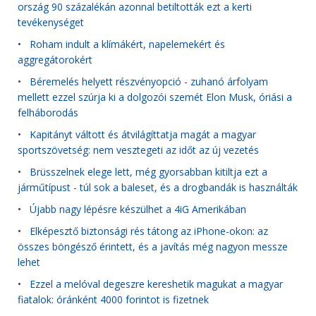
ország 90 százalékán azonnal betiltották ezt a kerti
tevékenységet
•
Roham indult a klímákért, napelemekért és
aggregátorokért
•
Béremelés helyett részvényopció - zuhanó árfolyam
mellett ezzel szúrja ki a dolgozói szemét Elon Musk, óriási a
felháborodás
•
Kapitányt váltott és átvilágíttatja magát a magyar
sportszövetség: nem vesztegeti az időt az új vezetés
•
Brüsszelnek elege lett, még gyorsabban kitiltja ezt a
járműtípust - túl sok a baleset, és a drogbandák is használták
•
Újabb nagy lépésre készülhet a 4iG Amerikában
•
Elképesztő biztonsági rés tátong az iPhone-okon: az
összes böngésző érintett, és a javítás még nagyon messze
lehet
•
Ezzel a melóval degeszre kereshetik magukat a magyar
fiatalok: óránként 4000 forintot is fizetnek