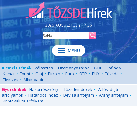
2026. AUGUSZTUS 9. 14:36
Kiemelt témák:
Választás
•
Üzemanyagárak
•
GDP
•
Infláció
•
Kamat
•
Forint
•
Olaj
•
Bitcoin
•
Euro
•
OTP
•
BUX
•
Tőzsde
•
Elemzés
•
Állampapír
Gyorslinkek:
Hazai részvény
•
Tőzsdeindexek
•
Valós idejű
árfolyamok
•
Határidős index
•
Deviza árfolyam
•
Arany árfolyam
•
Kriptovaluta árfolyam