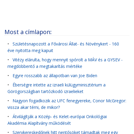
Most a címlapon:
•
Születésnapozott a Fővárosi Állat- és Növénykert - 160
éve nyitotta meg kapuit
•
Vitézy elárulta, hogy mennyit spórolt a MÁV és a GYSEV -
megdöbbentő a megtakarítás mértéke
•
Egyre rosszabb az állapotban van Joe Biden
•
Éberségre intette az izraeli külügyminisztérium a
Görögországban tartózkodó izraelieket
•
Nagyon fogadkozik az UFC fenegyereke, Conor McGregor:
vissza akar térni, de mikor?
•
Átvilágítják a Közép- és Kelet-európai Onkológiai
Akadémia Alapítvány működését
•
Szervkereskedőnek hitt nentősöket támadtak meg egy