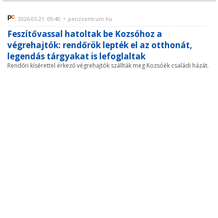
2026.05.21. 09:40 • penzcentrum.hu
Feszítővassal hatoltak be Kozsóhoz a
végrehajtók: rendőrök lepték el az otthonát,
legendás tárgyakat is lefoglaltak
Rendőri kísérettel érkező végrehajtók szállták meg Kozsóék családi házát.