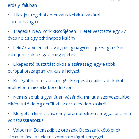
erdélyi faluban
•
Ukrajna régebbi amerikai rakétákat vásárol
Törökországtól
•
Tragédia New York kikötőjében - Életét vesztette egy 27
éves nő és egy öthónapos kislány
•
Leírták a Velencei-tavat, pedig nagyon is pezseg az élet -
este jön csak az igazi meglepetés
•
Elképesztő pusztítást okoz a szárazság: egyre több
európai országban kritikus a helyzet
•
Kollégát nem eszünk meg! - Elképesztő kulisszatitkokat
árult el a filmes állatkoordinátor
•
Nem is sejtik a gyanútlan vásárlók, mi jut a szervezetükbe:
elképesztő dolog derült ki az elviteles dobozokról
•
Megjött a kimutatás: ennyi áramot sikerült megtakarítani a
vonatlassításokkal
•
Volodimir Zelenszkij: az oroszok Odessza kikötőjének
támadásával az élelmiszerbiztonságot fenyegeti