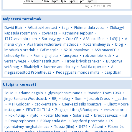
Népszerű tartalmak
David Blair
•
AGLstockforecast
•
tags
•
Fldimandula vetse
•
Zldkagyl
kapszula rossmann
•
coverage
•
KatharineHepburn
•
1717tvezetsikrelem
•
Sorosgyrgy
•
Cdiz CF
•
ASALocalRun
•
149(1)
•
A
marsi knyv
•
AvaTrade withdrawal methods
•
Kozármisleny SE
•
blog
•
lmodunk s brednk
•
Caf marylin
•
62,01,nAyAhwzj
•
ASMonacoFC
•
Lehoczky Elma
•
Fiume ghajlata
•
fancybox
•
rob zombie rock
•
a
verseny vege
•
Olcs hasznlt gumi
•
Hrom kirlyok zenekar
•
Burgonya
vetőmag
•
Bkakirlyfi
•
laverne and shirley
•
Saul fia operatr
•
A
megszabadtott Promtheusz
•
Pedaggus felmonds minta
•
csapdban
Utoljára keresett
SoHo
•
adamo nagalo
•
glynis johns miranda
•
Swindon Town 1969
•
Jingo Santana Woodstock
•
BBJ
•
blog
•
Som
•
Joseph Cross
•
__cache
•
Mail Goldcar
•
csokkentesre
•
Cserkeszl szlls flpanzival
•
Elliott Moore
instagram
•
EBWTIOILTL14
•
Zugligeti Libegő Budapest
•
ereszcsatorna
•
Fox 40 síp
•
nyito
•
Foster Moreau
•
Solaris s2
•
brexit szavazs
•
list
•
Essay rephraser
•
P9 kapszula dm
•
Deptford postcode
•
E9
nyomtatvny meghatalmazs
•
Topáz (film)
•
8474
•
ÄĹszni
•
Füszer és