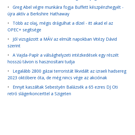
•
Greg Abel végre munkára fogja Buffett készpénzhegyét -
újra aktív a Berkshire Hathaway
•
Több az olaj, mégis drágulhat a dízel - itt akad el az
OPEC+ segítsége
•
Jól vizsgázott a MÁV az elmúlt napokban Vitézy Dávid
szerint
•
A Vajda-Papír a válsághelyzeti intézkedések egy részét
hosszú távon is hasznosítani tudja
•
Legalább 2800 gázai terroristát likvidált az izraeli hadsereg
2023 októbere óta, de még nincs vége az akciónak
•
Ennyit kaszáltak Sebestyén Balázsék a 65 ezres DJ Oti
retró slágerkoncerttel a Szigeten