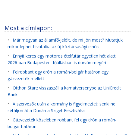
Most a címlapon:
•
Már megvan az államfő-jelölt, de mi jön most? Mutatjuk
mikor léphet hivatalba az új köztársasági elnök
•
Ennyit keres egy motoros ételfutár egyetlen hét alatt
2026-ban Budapesten: főállásban is durván megéri
•
Felrobbant egy drón a román-bolgár határon egy
gázvezeték mellett
•
Otthon Start: visszaszáll a kamatversenybe az UniCredit
Bank
•
A szervezők után a kormány is figyelmeztet: senki ne
sétáljon át a Dunán a Sziget Fesztiválra
•
Gázvezeték közelében robbant fel egy drón a román-
bolgár határon