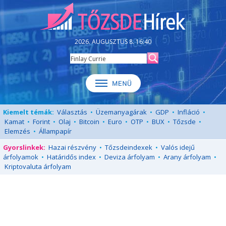
2026. AUGUSZTUS 8. 16:40
Kiemelt témák:
Választás
•
Üzemanyagárak
•
GDP
•
Infláció
•
Kamat
•
Forint
•
Olaj
•
Bitcoin
•
Euro
•
OTP
•
BUX
•
Tőzsde
•
Elemzés
•
Állampapír
Gyorslinkek:
Hazai részvény
•
Tőzsdeindexek
•
Valós idejű
árfolyamok
•
Határidős index
•
Deviza árfolyam
•
Arany árfolyam
•
Kriptovaluta árfolyam