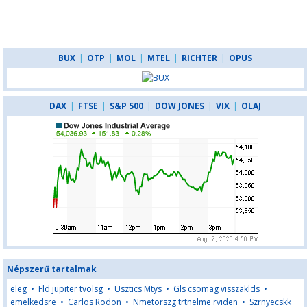
BUX
|
OTP
|
MOL
|
MTEL
|
RICHTER
|
OPUS
DAX
|
FTSE
|
S&P 500
|
DOW JONES
|
VIX
|
OLAJ
Népszerű tartalmak
eleg
•
Fld jupiter tvolsg
•
Usztics Mtys
•
Gls csomag visszaklds
•
emelkedsre
•
Carlos Rodon
•
Nmetorszg trtnelme rviden
•
Szrnyecskk