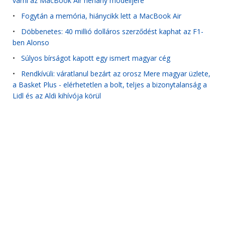
várni az MacBook Air néhány modelljére
•
Fogytán a memória, hiánycikk lett a MacBook Air
•
Döbbenetes: 40 millió dolláros szerződést kaphat az F1-
ben Alonso
•
Súlyos bírságot kapott egy ismert magyar cég
•
Rendkívüli: váratlanul bezárt az orosz Mere magyar üzlete,
a Basket Plus - elérhetetlen a bolt, teljes a bizonytalanság a
Lidl és az Aldi kihívója körül