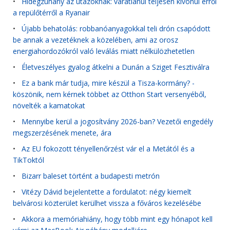
•
Hidegzuhany az utazóknak: váratlanul teljesen kivonul erről
a repülőtérről a Ryanair
•
Újabb behatolás: robbanóanyagokkal teli drón csapódott
be annak a vezetéknek a közelében, ami az orosz
energiahordozókról való leválás miatt nélkülözhetetlen
•
Életveszélyes gyalog átkelni a Dunán a Sziget Fesztiválra
•
Ez a bank már tudja, mire készül a Tisza-kormány? -
köszönik, nem kérnek többet az Otthon Start versenyéből,
növelték a kamatokat
•
Mennyibe kerül a jogosítvány 2026-ban? Vezetői engedély
megszerzésének menete, ára
•
Az EU fokozott tényellenőrzést vár el a Metától és a
TikToktól
•
Bizarr baleset történt a budapesti metrón
•
Vitézy Dávid bejelentette a fordulatot: négy kiemelt
belvárosi közterület kerülhet vissza a főváros kezelésébe
•
Akkora a memóriahiány, hogy több mint egy hónapot kell