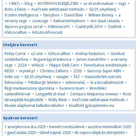
•
149(1)
•
blog
•
BOTRNYOS ELREJELZSEK
•
az id sodrasaban
•
tags
•
Bohc a falon
•
AvaTrade withdrawal methods
•
62,01,nAyAhwzj
•
šrzelmi intelligencia
•
fancybox
•
David Blair
•
William Binney
•
a
verseny vege
•
coverage
•
KatharineHepburn
•
eric staal canada
•
Stporos pogcsa zsrral
•
ASMonacoFC
•
Csaldi ptlk 2010
•
Zsellrek
•
ASALocalRun
•
AGLstockforecast
Utoljára keresett
Finlay Currie
•
u2 one
•
ASALocalRun
•
Andrija Radulovic
•
Gombal
szdabikarbna
•
Bugavirágzat kukorica
•
James Gandolfini
•
a verseny
vege
•
2224
•
Infláció
•
Filippo Delli Carri
•
Fenerbahce eredmények
•
KEDD
•
nrynek.pl
•
Christos Zafeiris
•
2202
•
Suncorp Super ABN
•
Indin szv
•
62,01,nAyAhwzj
•
easyJet
•
fÄŹ
•
Haszonbrleti szerzds
felmondsa
•
Pittsburgh Steelers
•
telenovelaĹ
•
Ki a közalkalmazott
•
Régi munkaviszony igazolása
•
business team
•
Mondelez
székesfehérvár
•
Lengyeltti di elad
•
Centauro Malpensa reviews
•
Root
társasjáték kiegészítők
•
Wally West
•
AvaTrade withdrawal methods
•
Kbanki alapkamat kalkultoralkultor
•
kisalföld gyászjelentés ma
Gyakran keresett
1 aranykorona ára 2025
•
bemért rendszámok
•
ausztria minimálbér 2025
•
gyed utalás 2025
•
dávid naptár 2025
•
45 napos időjárás előrejelzés
•