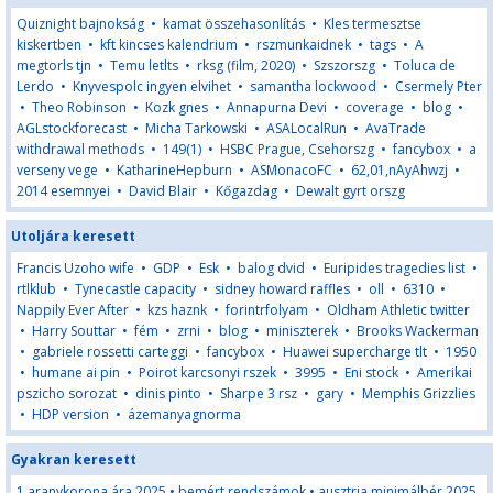
Quiznight bajnokság
•
kamat összehasonlítás
•
Kles termesztse
kiskertben
•
kft kincses kalendrium
•
rszmunkaidnek
•
tags
•
A
megtorls tjn
•
Temu letlts
•
rksg (film, 2020)
•
Szszorszg
•
Toluca de
Lerdo
•
Knyvespolc ingyen elvihet
•
samantha lockwood
•
Csermely Pter
•
Theo Robinson
•
Kozk gnes
•
Annapurna Devi
•
coverage
•
blog
•
AGLstockforecast
•
Micha Tarkowski
•
ASALocalRun
•
AvaTrade
withdrawal methods
•
149(1)
•
HSBC Prague, Csehorszg
•
fancybox
•
a
verseny vege
•
KatharineHepburn
•
ASMonacoFC
•
62,01,nAyAhwzj
•
2014 esemnyei
•
David Blair
•
Kőgazdag
•
Dewalt gyrt orszg
Utoljára keresett
Francis Uzoho wife
•
GDP
•
Esk
•
balog dvid
•
Euripides tragedies list
•
rtlklub
•
Tynecastle capacity
•
sidney howard raffles
•
oll
•
6310
•
Nappily Ever After
•
kzs haznk
•
forintrfolyam
•
Oldham Athletic twitter
•
Harry Souttar
•
fém
•
zrni
•
blog
•
miniszterek
•
Brooks Wackerman
•
gabriele rossetti carteggi
•
fancybox
•
Huawei supercharge tlt
•
1950
•
humane ai pin
•
Poirot karcsonyi rszek
•
3995
•
Eni stock
•
Amerikai
pszicho sorozat
•
dinis pinto
•
Sharpe 3 rsz
•
gary
•
Memphis Grizzlies
•
HDP version
•
ázemanyagnorma
Gyakran keresett
1 aranykorona ára 2025
•
bemért rendszámok
•
ausztria minimálbér 2025