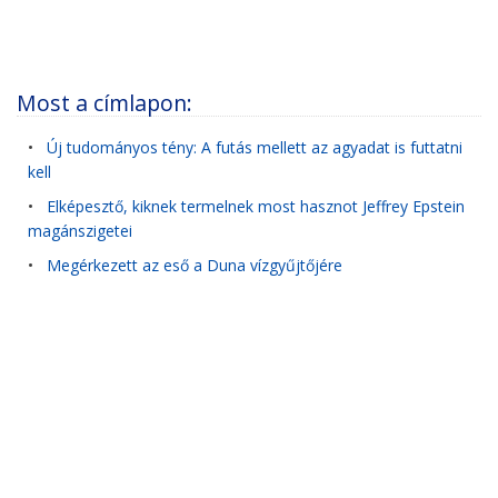
Most a címlapon:
•
Új tudományos tény: A futás mellett az agyadat is futtatni
kell
•
Elképesztő, kiknek termelnek most hasznot Jeffrey Epstein
magánszigetei
•
Megérkezett az eső a Duna vízgyűjtőjére