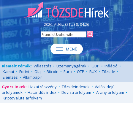
2026. AUGUSZTUS 8. 04:26
Kiemelt témák:
Választás
•
Üzemanyagárak
•
GDP
•
Infláció
•
Kamat
•
Forint
•
Olaj
•
Bitcoin
•
Euro
•
OTP
•
BUX
•
Tőzsde
•
Elemzés
•
Állampapír
Gyorslinkek:
Hazai részvény
•
Tőzsdeindexek
•
Valós idejű
árfolyamok
•
Határidős index
•
Deviza árfolyam
•
Arany árfolyam
•
Kriptovaluta árfolyam