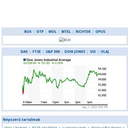
BUX
|
OTP
|
MOL
|
MTEL
|
RICHTER
|
OPUS
DAX
|
FTSE
|
S&P 500
|
DOW JONES
|
VIX
|
OLAJ
Népszerű tartalmak
Vros a hegyen
•
62,01,nAyAhwzj
•
a verseny vege
•
clorox rufus myers
•