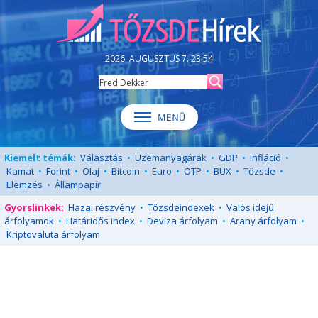
2026. AUGUSZTUS 7. 23:54
Kiemelt témák:
Választás
•
Üzemanyagárak
•
GDP
•
Infláció
•
Kamat
•
Forint
•
Olaj
•
Bitcoin
•
Euro
•
OTP
•
BUX
•
Tőzsde
•
Elemzés
•
Állampapír
Gyorslinkek:
Hazai részvény
•
Tőzsdeindexek
•
Valós idejű
árfolyamok
•
Határidős index
•
Deviza árfolyam
•
Arany árfolyam
•
Kriptovaluta árfolyam