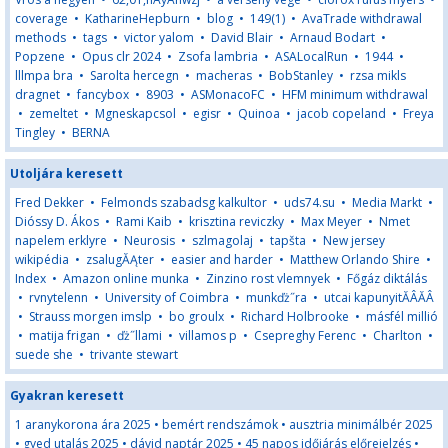
coverage
•
KatharineHepburn
•
blog
•
149(1)
•
AvaTrade withdrawal
methods
•
tags
•
victor yalom
•
David Blair
•
Arnaud Bodart
•
Popzene
•
Opus clr 2024
•
Zsofa lambria
•
ASALocalRun
•
1944
•
lllmpa bra
•
Sarolta hercegn
•
macheras
•
BobStanley
•
rzsa mikls
dragnet
•
fancybox
•
8903
•
ASMonacoFC
•
HFM minimum withdrawal
•
zemeltet
•
Mgneskapcsol
•
egisr
•
Quinoa
•
jacob copeland
•
Freya
Tingley
•
BERNA
Utoljára keresett
Fred Dekker
•
Felmonds szabadsg kalkultor
•
uds74.su
•
Media Markt
•
Dióssy D. Ákos
•
Rami Kaib
•
krisztina reviczky
•
Max Meyer
•
Nmet
napelem erklyre
•
Neurosis
•
szlmagolaj
•
tapšta
•
New jersey
wikipédia
•
zsalugĂĄter
•
easier and harder
•
Matthew Orlando Shire
•
Index
•
Amazon online munka
•
Zinzino rost vlemnyek
•
Főgáz diktálás
•
rvnytelenn
•
University of Coimbra
•
munkďż˝ra
•
utcai kapunyitĂÂĂÂ
•
Strauss morgen imslp
•
bo groulx
•
Richard Holbrooke
•
másfél millió
•
matija frigan
•
ďż˝llami
•
villamos p
•
Csepreghy Ferenc
•
Charlton
•
suede she
•
trivante stewart
Gyakran keresett
1 aranykorona ára 2025
•
bemért rendszámok
•
ausztria minimálbér 2025
•
gyed utalás 2025
•
dávid naptár 2025
•
45 napos időjárás előrejelzés
•