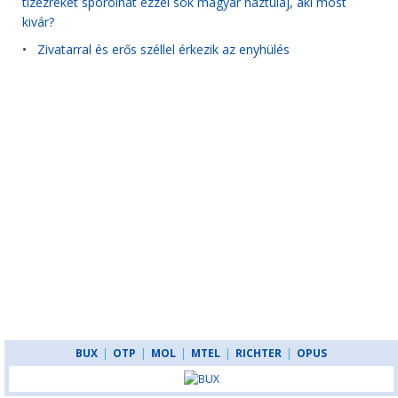
tízezreket spórolhat ezzel sok magyar háztulaj, aki most
kivár?
•
Zivatarral és erős széllel érkezik az enyhülés
BUX
|
OTP
|
MOL
|
MTEL
|
RICHTER
|
OPUS