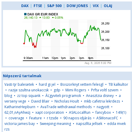
DAX
|
FTSE
|
S&P 500
|
DOW JONES
|
VIX
|
OLAJ
Népszerű tartalmak
Vasti tjr balesetek
•
hard gi jel
•
Boszorknyt vettem felesgl
•
TB kalkultor
•
razije szultna unokaccsk
•
gdp
•
Mimi Rogers
•
Prfta voltl szvem
•
blog
•
zz top squank
•
ĂĽgyviteli programok
•
Anasztzia disney
•
a
verseny vege
•
David Blair
•
Nicholas Hoult
•
mkb cafetria lekrdezs
•
KatharineHepburn
•
AvaTrade withdrawal methods
•
nagyott
•
62,01,nAyAhwzj
•
xapt corporation
•
ASALocalRun
•
fancybox
•
149(1)
•
coverage
•
Feature
•
r tzsde
•
90 napos idjárás
•
ASMonacoFC
•
victoria james bay
•
Sweeping meaning
•
napszllta jellsek
•
edda mvek
rzs