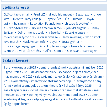
Utoljára keresett
GLS contacto email
•
PredictZ
•
dredd hiding out
•
Szszorszg
•
chloe
kitts
•
Deonte Harty college
•
Payerle Éva
•
Ě s
•
Bitcoin
•
kby426
•
api;x
•
helsingin
•
Resolution Foundation
•
chicago (együttes)
•
AGLstockforecast
•
Tipikus amerikai filmek
•
Jon McLaughlin
•
Danny
Sullivan
•
Ddr prime kapszula
•
k Špekkel
•
Kasuki jelentse
•
rollercoaster tycoon 3
•
a verseny vege
•
Unity investing
•
woodstock
love march
•
Mack Wilson wife
•
bayer
•
Strategy First
•
postásmagánnyugdijpénztár
•
Apple earnings
•
bisnode
•
teor szm
•
Szemishop Vásártér Örkény
•
Alfred Gomis
•
Olekszandr Karavajev
Gyakran keresett
1 aranykorona ára 2025
•
bemért rendszámok
•
ausztria minimálbér 2025
•
gyed utalás 2025
•
dávid naptár 2025
•
45 napos időjárás előrejelzés
•
máv menetrend 2025
•
szlovákia méh telep árak
•
várható euro árfolyam
•
2253 nyomtatvány
•
intercity vonatok menetrendje
•
1 aranykorona hány
forint
•
zokni csomagolás otthon
•
heets ár
•
lidl szép kártya 2025
•
1 m3
gáz világpiaci ára
•
iqos iluma ár
•
fresubin tápszer mellékhatásai
•
mai
meccsek tippmix
•
pöli rejtvény
•
volánbusz menetrend 2025
•
tippmix
eredmények tegnapi
•
otp egyenleglekérdezés
•
kaufland szlovákia akciós
újság
•
opus forum