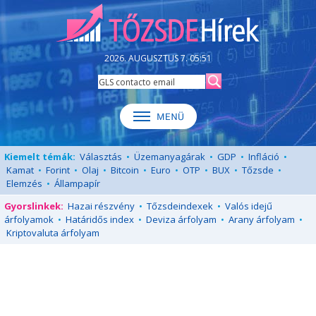
2026. AUGUSZTUS 7. 05:51
Kiemelt témák:
Választás
•
Üzemanyagárak
•
GDP
•
Infláció
•
Kamat
•
Forint
•
Olaj
•
Bitcoin
•
Euro
•
OTP
•
BUX
•
Tőzsde
•
Elemzés
•
Állampapír
Gyorslinkek:
Hazai részvény
•
Tőzsdeindexek
•
Valós idejű
árfolyamok
•
Határidős index
•
Deviza árfolyam
•
Arany árfolyam
•
Kriptovaluta árfolyam