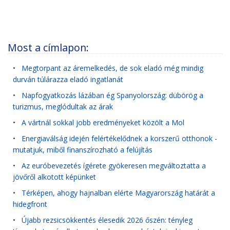
Most a címlapon:
•
Megtorpant az áremelkedés, de sok eladó még mindig
durván túlárazza eladó ingatlanát
•
Napfogyatkozás lázában ég Spanyolország: dübörög a
turizmus, meglódultak az árak
•
A vártnál sokkal jobb eredményeket közölt a Mol
•
Energiaválság idején felértékelődnek a korszerű otthonok -
mutatjuk, miből finanszírozható a felújítás
•
Az euróbevezetés ígérete gyökeresen megváltoztatta a
jövőről alkotott képünket
•
Térképen, ahogy hajnalban elérte Magyarország határát a
hidegfront
•
Újabb rezsicsökkentés élesedik 2026 őszén: tényleg