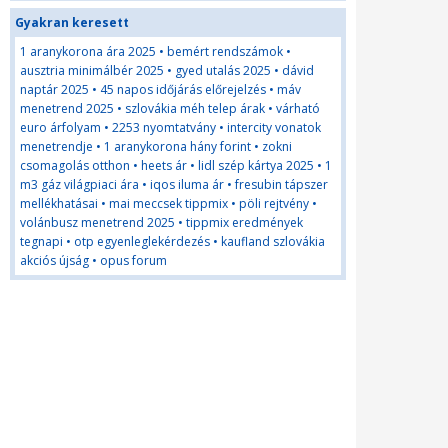
Gyakran keresett
1 aranykorona ára 2025
•
bemért rendszámok
•
ausztria minimálbér 2025
•
gyed utalás 2025
•
dávid
naptár 2025
•
45 napos időjárás előrejelzés
•
máv
menetrend 2025
•
szlovákia méh telep árak
•
várható
euro árfolyam
•
2253 nyomtatvány
•
intercity vonatok
menetrendje
•
1 aranykorona hány forint
•
zokni
csomagolás otthon
•
heets ár
•
lidl szép kártya 2025
•
1
m3 gáz világpiaci ára
•
iqos iluma ár
•
fresubin tápszer
mellékhatásai
•
mai meccsek tippmix
•
pöli rejtvény
•
volánbusz menetrend 2025
•
tippmix eredmények
tegnapi
•
otp egyenleglekérdezés
•
kaufland szlovákia
akciós újság
•
opus forum