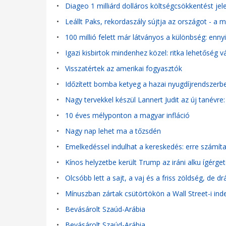
•
Diageo 1 milliárd dolláros költségcsökkentést jel
•
Leállt Paks, rekordaszály sújtja az országot - a
•
100 millió felett már látványos a különbség: enn
•
Igazi kisbirtok mindenhez közel: ritka lehetőség 
•
Visszatértek az amerikai fogyasztók
•
Időzített bomba ketyeg a hazai nyugdíjrendszerben
•
Nagy tervekkel készül Lannert Judit az új tanévr
•
10 éves mélyponton a magyar infláció
•
Nagy nap lehet ma a tőzsdén
•
Emelkedéssel indulhat a kereskedés: erre számít
•
Kínos helyzetbe került Trump az iráni alku ígérge
•
Olcsóbb lett a sajt, a vaj és a friss zöldség, de d
•
Mínuszban zártak csütörtökön a Wall Street-i ind
•
Bevásárolt Szaúd-Arábia
•
Bevásárolt Szaúd-Arábia