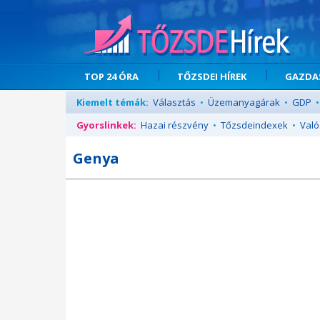
TOP 24 ÓRA
TŐZSDEI HÍREK
GAZDAS
Kiemelt témák:
Választás
•
Üzemanyagárak
•
GDP
•
Gyorslinkek:
Hazai részvény
•
Tőzsdeindexek
•
Való
Genya