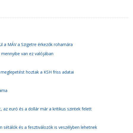
zül a MÁV a Szigetre érkezők rohamára
t, mennyibe van ez valójában
meglepetést hoztak a KSH friss adatai
yama
, az euró és a dollár már a kritikus szintek felett
 sétálók és a fesztiválozók is veszélyben lehetnek