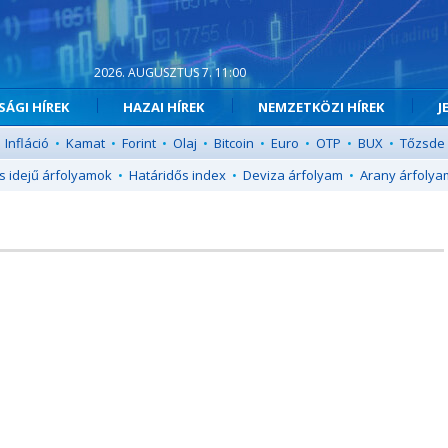
2026. AUGUSZTUS 7. 11:00
ÁGI HÍREK
HAZAI HÍREK
NEMZETKÖZI HÍREK
J
Infláció
•
Kamat
•
Forint
•
Olaj
•
Bitcoin
•
Euro
•
OTP
•
BUX
•
Tőzsde
s idejű árfolyamok
•
Határidős index
•
Deviza árfolyam
•
Arany árfolya