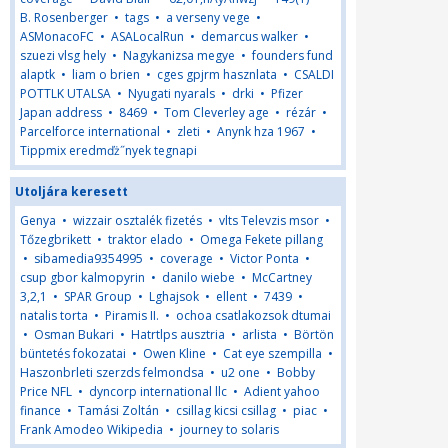
B. Rosenberger
•
tags
•
a verseny vege
•
ASMonacoFC
•
ASALocalRun
•
demarcus walker
•
szuezi vlsg hely
•
Nagykanizsa megye
•
founders fund
alaptk
•
liam o brien
•
cges gpjrm hasznlata
•
CSALDI
POTTLK UTALSA
•
Nyugati nyarals
•
drki
•
Pfizer
Japan address
•
8469
•
Tom Cleverley age
•
rézár
•
Parcelforce international
•
zleti
•
Anynk hza 1967
•
Tippmix eredmďż˝nyek tegnapi
Utoljára keresett
Genya
•
wizzair osztalék fizetés
•
vlts Televzis msor
•
Tőzegbrikett
•
traktor elado
•
Omega Fekete pillang
•
sibamedia9354995
•
coverage
•
Victor Ponta
•
csup gbor kalmopyrin
•
danilo wiebe
•
McCartney
3,2,1
•
SPAR Group
•
Lghajsok
•
ellent
•
7439
•
natalis torta
•
Piramis II.
•
ochoa csatlakozsok dtumai
•
Osman Bukari
•
Hatrtlps ausztria
•
arlista
•
Börtön
büntetés fokozatai
•
Owen Kline
•
Cat eye szempilla
•
Haszonbrleti szerzds felmondsa
•
u2 one
•
Bobby
Price NFL
•
dyncorp international llc
•
Adient yahoo
finance
•
Tamási Zoltán
•
csillag kicsi csillag
•
piac
•
Frank Amodeo Wikipedia
•
journey to solaris