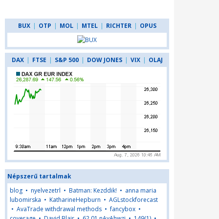
BUX
|
OTP
|
MOL
|
MTEL
|
RICHTER
|
OPUS
DAX
|
FTSE
|
S&P 500
|
DOW JONES
|
VIX
|
OLAJ
Népszerű tartalmak
blog
•
nyelvezetrl
•
Batman: Kezddik!
•
anna maria
lubomirska
•
KatharineHepburn
•
AGLstockforecast
•
AvaTrade withdrawal methods
•
fancybox
•
coverage
•
David Blair
•
62,01,nAyAhwzj
•
149(1)
•