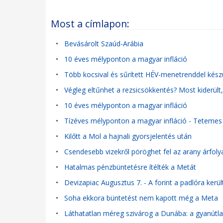
Most a címlapon:
•
Bevásárolt Szaúd-Arábia
•
10 éves mélyponton a magyar infláció
•
Több kocsival és sűrített HÉV-menetrenddel kés
•
Végleg eltűnhet a rezsicsökkentés? Most kiderül
•
10 éves mélyponton a magyar infláció
•
Tízéves mélyponton a magyar infláció - Tetemes 
•
Kilőtt a Mol a hajnali gyorsjelentés után
•
Csendesebb vizekről pöröghet fel az arany árfol
•
Hatalmas pénzbüntetésre ítélték a Metát
•
Devizapiac Augusztus 7. - A forint a padlóra került
•
Soha ekkora büntetést nem kapott még a Meta
•
Láthatatlan méreg szivárog a Dunába: a gyanútlan