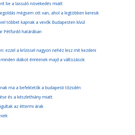
ent be a lassuló növekedés miatt
 megoldás mégsem ott van, ahol a legtöbben keresik
yivel többet kapnak a vevők Budapesten kívül
vár Pétfürdő határában
: ezzel a krízissel nagyon nehéz lesz mit kezdeni
e: minden diákot érintenek majd a változások
anak ma a befektetők a budapesti tőzsdén
tése és a készlethiány miatt
rágultak az éttermi árak
exek