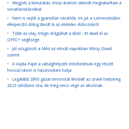
•
Megjött a kimutatás: ennyi áramot sikerült megtakarítani a
vonatlassításokkal
•
Nem is sejtik a gyanútlan vásárlók, mi jut a szervezetükbe:
elképesztő dolog derült ki az elviteles dobozokról
•
Több az olaj, mégis drágulhat a dízel - itt akad el az
OPEC+ segítsége
•
Jól vizsgázott a MÁV az elmúlt napokban Vitézy Dávid
szerint
•
A Vajda-Papír a válsághelyzeti intézkedések egy részét
hosszú távon is hasznosítani tudja
•
Legalább 2800 gázai terroristát likvidált az izraeli hadsereg
2023 októbere óta, de még nincs vége az akciónak