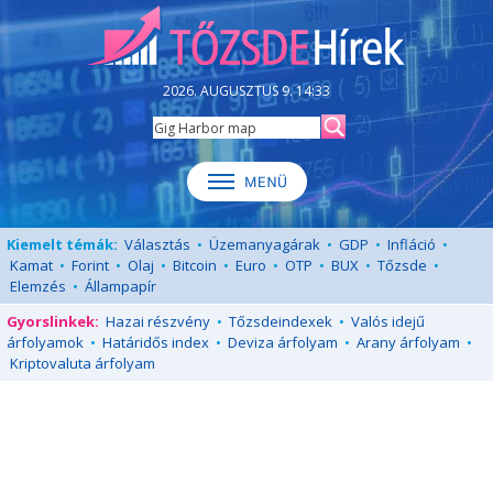
2026. AUGUSZTUS 9. 14:33
Kiemelt témák:
Választás
•
Üzemanyagárak
•
GDP
•
Infláció
•
Kamat
•
Forint
•
Olaj
•
Bitcoin
•
Euro
•
OTP
•
BUX
•
Tőzsde
•
Elemzés
•
Állampapír
Gyorslinkek:
Hazai részvény
•
Tőzsdeindexek
•
Valós idejű
árfolyamok
•
Határidős index
•
Deviza árfolyam
•
Arany árfolyam
•
Kriptovaluta árfolyam