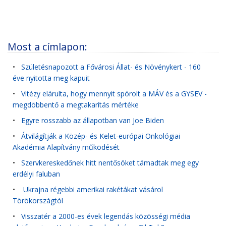
Most a címlapon:
•
Születésnapozott a Fővárosi Állat- és Növénykert - 160
éve nyitotta meg kapuit
•
Vitézy elárulta, hogy mennyit spórolt a MÁV és a GYSEV -
megdöbbentő a megtakarítás mértéke
•
Egyre rosszabb az állapotban van Joe Biden
•
Átvilágítják a Közép- és Kelet-európai Onkológiai
Akadémia Alapítvány működését
•
Szervkereskedőnek hitt nentősöket támadtak meg egy
erdélyi faluban
•
Ukrajna régebbi amerikai rakétákat vásárol
Törökországtól
•
Visszatér a 2000-es évek legendás közösségi média