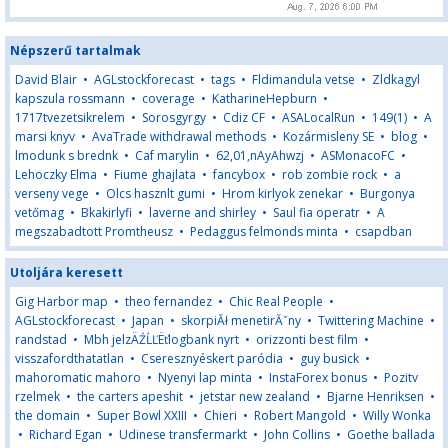
Népszerű tartalmak
David Blair
•
AGLstockforecast
•
tags
•
Fldimandula vetse
•
Zldkagyl
kapszula rossmann
•
coverage
•
KatharineHepburn
•
1717tvezetsikrelem
•
Sorosgyrgy
•
Cdiz CF
•
ASALocalRun
•
149(1)
•
A
marsi knyv
•
AvaTrade withdrawal methods
•
Kozármisleny SE
•
blog
•
lmodunk s brednk
•
Caf marylin
•
62,01,nAyAhwzj
•
ASMonacoFC
•
Lehoczky Elma
•
Fiume ghajlata
•
fancybox
•
rob zombie rock
•
a
verseny vege
•
Olcs hasznlt gumi
•
Hrom kirlyok zenekar
•
Burgonya
vetőmag
•
Bkakirlyfi
•
laverne and shirley
•
Saul fia operatr
•
A
megszabadtott Promtheusz
•
Pedaggus felmonds minta
•
csapdban
Utoljára keresett
Gig Harbor map
•
theo fernandez
•
Chic Real People
•
AGLstockforecast
•
Japan
•
skorpiĂł menetirĂˇny
•
Twittering Machine
•
randstad
•
Mbh jelzÄŹĹĽËťlogbank nyrt
•
orizzonti best film
•
visszafordthatatlan
•
Cseresznyéskert paródia
•
guy busick
•
mahoromatic mahoro
•
Nyenyi lap minta
•
InstaForex bonus
•
Pozitv
rzelmek
•
the carters apeshit
•
jetstar new zealand
•
Bjarne Henriksen
•
the domain
•
Super Bowl XXIII
•
Chieri
•
Robert Mangold
•
Willy Wonka
•
Richard Egan
•
Udinese transfermarkt
•
John Collins
•
Goethe ballada