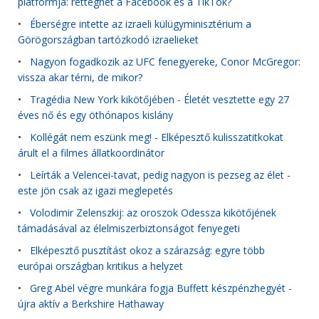
platformja: retteghet a Facebook és a TikTok?
•
Éberségre intette az izraeli külügyminisztérium a
Görögországban tartózkodó izraelieket
•
Nagyon fogadkozik az UFC fenegyereke, Conor McGregor:
vissza akar térni, de mikor?
•
Tragédia New York kikötőjében - Életét vesztette egy 27
éves nő és egy öthónapos kislány
•
Kollégát nem eszünk meg! - Elképesztő kulisszatitkokat
árult el a filmes állatkoordinátor
•
Leírták a Velencei-tavat, pedig nagyon is pezseg az élet -
este jön csak az igazi meglepetés
•
Volodimir Zelenszkij: az oroszok Odessza kikötőjének
támadásával az élelmiszerbiztonságot fenyegeti
•
Elképesztő pusztítást okoz a szárazság: egyre több
európai országban kritikus a helyzet
•
Greg Abel végre munkára fogja Buffett készpénzhegyét -
újra aktív a Berkshire Hathaway