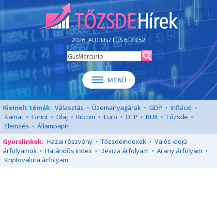
2026. AUGUSZTUS 6. 23:52
Kiemelt témák:
Választás
•
Üzemanyagárak
•
GDP
•
Infláció
•
Kamat
•
Forint
•
Olaj
•
Bitcoin
•
Euro
•
OTP
•
BUX
•
Tőzsde
•
Elemzés
•
Állampapír
Gyorslinkek:
Hazai részvény
•
Tőzsdeindexek
•
Valós idejű
árfolyamok
•
Határidős index
•
Deviza árfolyam
•
Arany árfolyam
•
Kriptovaluta árfolyam