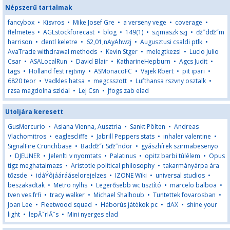
Népszerű tartalmak
fancybox
•
Kisvros
•
Mike Josef Gre
•
a verseny vege
•
coverage
•
flelmetes
•
AGLstockforecast
•
blog
•
149(1)
•
szjmaszk szj
•
ďż˝dďż˝m
harrison
•
dentl keletre
•
62,01,nAyAhwzj
•
Augusztusi csaldi ptlk
•
AvaTrade withdrawal methods
•
Kevin Stger
•
melegtkezsi
•
Lucio Julio
Csar
•
ASALocalRun
•
David Blair
•
KatharineHepburn
•
Agcs Judit
•
tags
•
Holland fest rejtvny
•
ASMonacoFC
•
Vajek Rbert
•
pit ipari
•
6820 teor
•
Vadkles hatsa
•
megcsszott
•
Lufthansa rszvny osztalk
•
rzsa magdolna szldal
•
Lej Csn
•
Jfogs zab elad
Utoljára keresett
GusMercurio
•
Asiana Vienna, Ausztria
•
Sankt Pölten
•
Andreas
Vlachomitros
•
eaglescliffe
•
Jabrill Peppers stats
•
inhaler valentine
•
SignalFire Crunchbase
•
Badďż˝r Sďż˝ndor
•
gyászhírek szirmabesenyö
•
DJEUNER
•
Jelenlti v nyomtats
•
Palatinus
•
opitz barbi túlélem
•
Opus
tigz meghatalmazs
•
Aristotle political philosophy
•
takarmányárpa ára
tőzsde
•
idáÝôjáárááselorejelzes
•
IZONE Wiki
•
universal studios
•
beszakadtak
•
Metro nylhs
•
Legerősebb wc tisztító
•
marcelo balboa
•
tven ves frfi
•
tracy walker
•
Michael Shalhoub
•
Tuntettek fovarosban
•
Joan Lee
•
Fleetwood squad
•
Háborús játékok pc
•
dAX
•
shine your
light
•
lepĂˇrlĂˇs
•
Mini nyerges elad