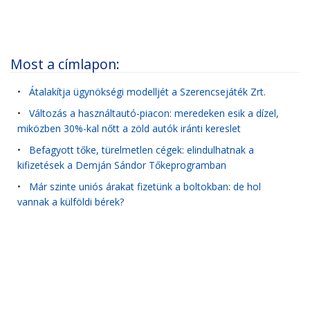
Most a címlapon:
•
Átalakítja ügynökségi modelljét a Szerencsejáték Zrt.
•
Változás a használtautó-piacon: meredeken esik a dízel,
miközben 30%-kal nőtt a zöld autók iránti kereslet
•
Befagyott tőke, türelmetlen cégek: elindulhatnak a
kifizetések a Demján Sándor Tőkeprogramban
•
Már szinte uniós árakat fizetünk a boltokban: de hol
vannak a külföldi bérek?