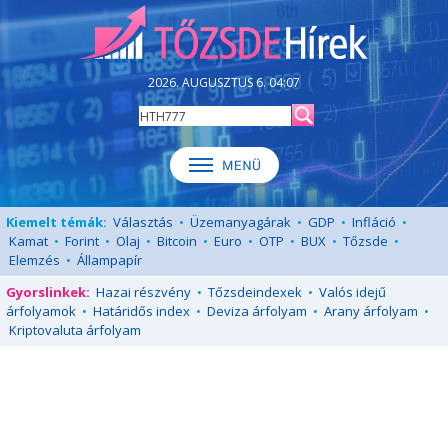
2026. AUGUSZTUS 6. 04:07
Kiemelt témák:
Választás
•
Üzemanyagárak
•
GDP
•
Infláció
•
Kamat
•
Forint
•
Olaj
•
Bitcoin
•
Euro
•
OTP
•
BUX
•
Tőzsde
•
Elemzés
•
Állampapír
Gyorslinkek:
Hazai részvény
•
Tőzsdeindexek
•
Valós idejű
árfolyamok
•
Határidős index
•
Deviza árfolyam
•
Arany árfolyam
•
Kriptovaluta árfolyam