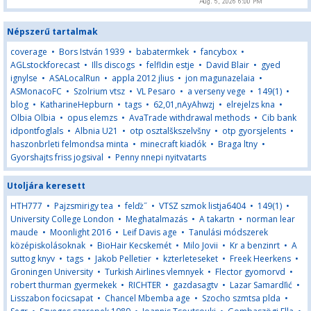
Népszerű tartalmak
coverage
•
Bors István 1939
•
babatermkek
•
fancybox
•
AGLstockforecast
•
Ills discogs
•
felfldin estje
•
David Blair
•
gyed
ignylse
•
ASALocalRun
•
appla 2012 jlius
•
jon magunazelaia
•
ASMonacoFC
•
Szolrium vtsz
•
VL Pesaro
•
a verseny vege
•
149(1)
•
blog
•
KatharineHepburn
•
tags
•
62,01,nAyAhwzj
•
elrejelzs kna
•
Olbia Olbia
•
opus elemzs
•
AvaTrade withdrawal methods
•
Cib bank
idpontfoglals
•
Albnia U21
•
otp osztalškszelvšny
•
otp gyorsjelents
•
haszonbrleti felmondsa minta
•
minecraft kiadók
•
Braga ltny
•
Gyorshajts friss jogsival
•
Penny nnepi nyitvatarts
Utoljára keresett
HTH777
•
Pajzsmirigy tea
•
felďż˝
•
VTSZ szmok listja6404
•
149(1)
•
University College London
•
Meghatalmazás
•
A takartn
•
norman lear
maude
•
Moonlight 2016
•
Leif Davis age
•
Tanulási módszerek
középiskolásoknak
•
BioHair Kecskemét
•
Milo Jovii
•
Kr a benzinrt
•
A
suttog knyv
•
tags
•
Jakob Pelletier
•
kzterleteseket
•
Freek Heerkens
•
Groningen University
•
Turkish Airlines vlemnyek
•
Flector gyomorvd
•
robert thurman gyermekek
•
RICHTER
•
gazdasagtv
•
Lazar Samardľić
•
Lisszabon focicsapat
•
Chancel Mbemba age
•
Szocho szmtsa plda
•