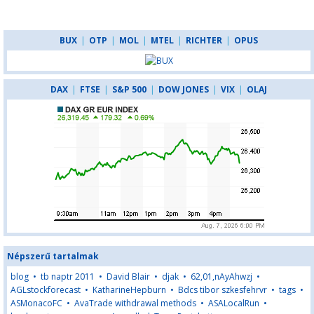
BUX
|
OTP
|
MOL
|
MTEL
|
RICHTER
|
OPUS
DAX
|
FTSE
|
S&P 500
|
DOW JONES
|
VIX
|
OLAJ
Népszerű tartalmak
blog
•
tb naptr 2011
•
David Blair
•
djak
•
62,01,nAyAhwzj
•
AGLstockforecast
•
KatharineHepburn
•
Bdcs tibor szkesfehrvr
•
tags
•
ASMonacoFC
•
AvaTrade withdrawal methods
•
ASALocalRun
•