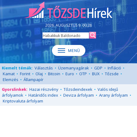
2026. AUGUSZTUS 9. 00:28
Kiemelt témák:
Választás
•
Üzemanyagárak
•
GDP
•
Infláció
•
Kamat
•
Forint
•
Olaj
•
Bitcoin
•
Euro
•
OTP
•
BUX
•
Tőzsde
•
Elemzés
•
Állampapír
Gyorslinkek:
Hazai részvény
•
Tőzsdeindexek
•
Valós idejű
árfolyamok
•
Határidős index
•
Deviza árfolyam
•
Arany árfolyam
•
Kriptovaluta árfolyam