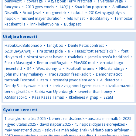
bankvezrt
•
coverage
•
Agyaglbak Terry Pratchett
•
a verseny vege
•
fancybox
•
2013 gyes emels
•
149(1)
•
Snack fun popcorn
•
A pillanat
•
Disznflk
•
Vradi Jzsef
•
megmentsk
•
tcskdal
•
2010.vi nyugdjfolystsi
napok
•
michael mayer duration
•
fels ruhzat
•
BobStanley
•
Termostar
kecskemt lls
•
lnnk kellett volna
•
Budapesti
Utoljára keresett
Habakkuk Baldonado
•
fancybox
•
Dante Pettis contract
•
62,01,nAyAhwzj
•
Tlra szmts plda
•
fi
•
Hasďż˝tott sertďż˝s ďż˝r
•
font
rfolyam el
•
skorpi szevasz haver
•
rbalekok
•
jamelia tessfa beckford
•
Pietro Mascagni
•
RembrandtBugatti
•
Plus500 mol
•
virradat hugo
riesenfeld
•
34
•
West dohny ra
•
Football forums
•
NHL standings
•
john mulaney mulaney
•
TradeStation fees Reddit
•
Demonstraciot
tartanak Tesconal
•
item
•
szemelyi jovedelem ado
•
AI detector
•
Dendy Sulistyawan
•
kert
•
mricz zsigmond gyermekek
•
közalkalmazotti
bérkiegészítés
•
Saskia van Uylenburgh
•
sweeter than honey
•
ASMonacoFC
•
Kása Kásás Tamás
•
Rkellenes vilgnap
•
SZaM
Gyakran keresett
1 aranykorona ára 2025
•
bemért rendszámok
•
ausztria minimálbér 2025
•
gyed utalás 2025
•
dávid naptár 2025
•
45 napos időjárás előrejelzés
•
máv menetrend 2025
•
szlovákia méh telep árak
•
várható euro árfolyam
•
2253 nyomtatvány
•
intercity vonatok menetrendje
•
1 aranykorona hány