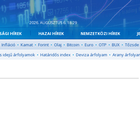
2026. AUGUSZTUS 6. 18:29
ÁGI HÍREK
HAZAI HÍREK
NEMZETKÖZI HÍREK
J
Infláció
•
Kamat
•
Forint
•
Olaj
•
Bitcoin
•
Euro
•
OTP
•
BUX
•
Tőzsde
s idejű árfolyamok
•
Határidős index
•
Deviza árfolyam
•
Arany árfolya