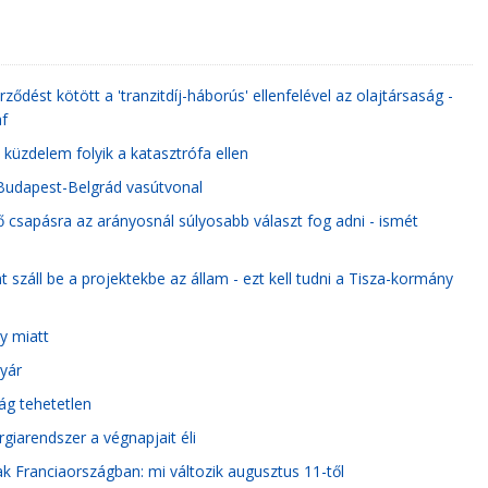
ződést kötött a 'tranzitdíj-háborús' ellenfelével az olajtársaság -
af
küzdelem folyik a katasztrófa ellen
a Budapest-Belgrád vasútvonal
csapásra az arányosnál súlyosabb választ fog adni - ismét
záll be a projektekbe az állam - ezt kell tudni a Tisza-kormány
y miatt
gyár
ág tehetetlen
giarendszer a végnapjait éli
ak Franciaországban: mi változik augusztus 11-től