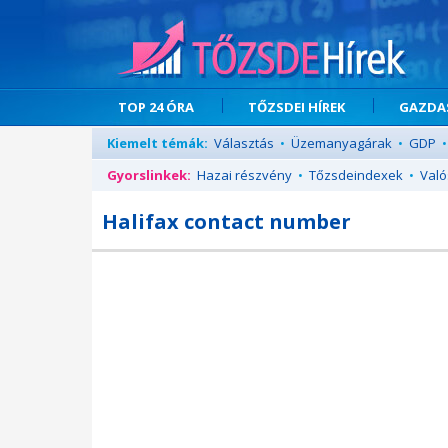
TOP 24 ÓRA
TŐZSDEI HÍREK
GAZDAS
Kiemelt témák:
Választás
•
Üzemanyagárak
•
GDP
•
Gyorslinkek:
Hazai részvény
•
Tőzsdeindexek
•
Való
Halifax contact number