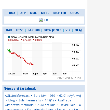
BUX
|
OTP
|
MOL
|
MTEL
|
RICHTER
|
OPUS
DAX
|
FTSE
|
S&P 500
|
DOW JONES
|
VIX
|
OLAJ
Népszerű tartalmak
AGLstockforecast
•
Bors Istvn 1939
•
62,01,nAyAhwzj
•
blog
•
Euler hermes lls
•
149(1)
•
AvaTrade
withdrawal methods
•
ASALocalRun
•
David Blair
•
a
verseny vege
•
KatharineHepburn
•
fancybox
•
tags