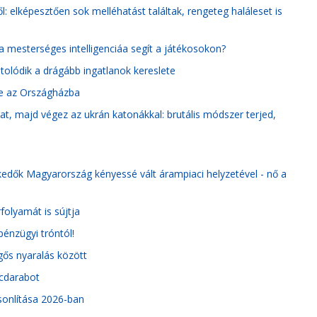
: elképesztően sok melléhatást találtak, rengeteg haláleset is
k a mesterséges intelligenciáa segít a játékosokon?
 tolódik a drágább ingatlanok kereslete
 be az Országházba
álat, majd végez az ukrán katonákkal: brutális módszer terjed,
edők Magyarország kényessé vált árampiaci helyzetével - nő a
folyamát is sújtja
pénzügyi tróntól!
gős nyaralás között
ncdarabot
sonlítása 2026-ban