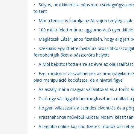
•
Súlyos, ami kiderült a népszerű csodagyógyszerről
történt
•
Már a teniszt is leuralja az AI: vajon tényleg csa
•
100 millió felett már az agglomeráció nyer, kifelé
•
Meglátszik Lázár János fizetésén, hogy alig járt
•
Szexuális együttlétre invitál az orosz titkosszolg
felrobbantják őket a pásztoróra helyett
•
A Mol bebiztosította erre az évre az olajszállítást
•
Ezer módon is visszaélhetnek az áramnagykeresk
piaci manipuláció kockázata, de a hivatal figyel
•
Az aszály már a magyar vállalatokat és a forint ár
•
Csak egy válsággal lehet megfosztani a dollárt a 
•
Hogyan válasszunk a csendes elvonulás és a pör
•
Krasznahorkai művéből Kulcsár Noémi készít tá
•
A legjobb online kaszinó fizetési módok összeha