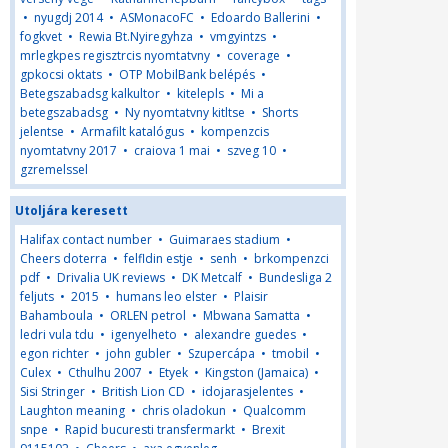
•
nyugdj 2014
•
ASMonacoFC
•
Edoardo Ballerini
•
fogkvet
•
Rewia Bt.Nyiregyhza
•
vmgyintzs
•
mrlegkpes regisztrcis nyomtatvny
•
coverage
•
gpkocsi oktats
•
OTP MobilBank belépés
•
Betegszabadsg kalkultor
•
kitelepls
•
Mi a
betegszabadsg
•
Ny nyomtatvny kitltse
•
Shorts
jelentse
•
Armafilt katalógus
•
kompenzcis
nyomtatvny 2017
•
craiova 1 mai
•
szveg 10
•
gzremelssel
Utoljára keresett
Halifax contact number
•
Guimaraes stadium
•
Cheers doterra
•
felfldin estje
•
senh
•
brkompenzci
pdf
•
Drivalia UK reviews
•
DK Metcalf
•
Bundesliga 2
feljuts
•
2015
•
humans leo elster
•
Plaisir
Bahamboula
•
ORLEN petrol
•
Mbwana Samatta
•
ledri vula tdu
•
igenyelheto
•
alexandre guedes
•
egon richter
•
john gubler
•
Szupercápa
•
tmobil
•
Culex
•
Cthulhu 2007
•
Etyek
•
Kingston (Jamaica)
•
Sisi Stringer
•
British Lion CD
•
idojarasjelentes
•
Laughton meaning
•
chris oladokun
•
Qualcomm
snpe
•
Rapid bucuresti transfermarkt
•
Brexit