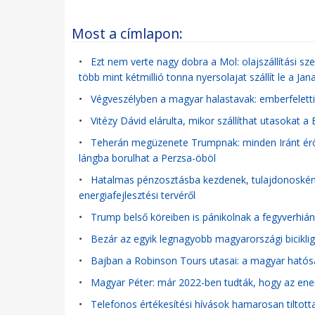
Most a címlapon:
•
Ezt nem verte nagy dobra a Mol: olajszállítási szer
több mint kétmillió tonna nyersolajat szállít le a Jan
•
Végveszélyben a magyar halastavak: emberfeletti 
•
Vitézy Dávid elárulta, mikor szállíthat utasokat 
•
Teherán megüzenete Trumpnak: minden Iránt érő 
lángba borulhat a Perzsa-öböl
•
Hatalmas pénzosztásba kezdenek, tulajdonosként s
energiafejlesztési tervéről
•
Trump belső köreiben is pánikolnak a fegyverhián
•
Bezár az egyik legnagyobb magyarországi bicikli
•
Bajban a Robinson Tours utasai: a magyar hatós
•
Magyar Péter: már 2022-ben tudták, hogy az ener
•
Telefonos értékesítési hívások hamarosan tiltott