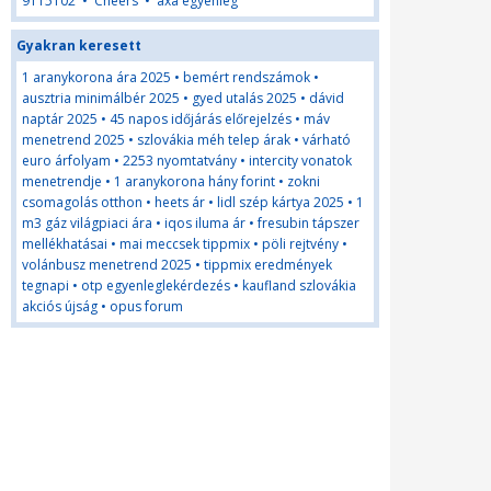
9115102
•
Cheers
•
axa egyenleg
Gyakran keresett
1 aranykorona ára 2025
•
bemért rendszámok
•
ausztria minimálbér 2025
•
gyed utalás 2025
•
dávid
naptár 2025
•
45 napos időjárás előrejelzés
•
máv
menetrend 2025
•
szlovákia méh telep árak
•
várható
euro árfolyam
•
2253 nyomtatvány
•
intercity vonatok
menetrendje
•
1 aranykorona hány forint
•
zokni
csomagolás otthon
•
heets ár
•
lidl szép kártya 2025
•
1
m3 gáz világpiaci ára
•
iqos iluma ár
•
fresubin tápszer
mellékhatásai
•
mai meccsek tippmix
•
pöli rejtvény
•
volánbusz menetrend 2025
•
tippmix eredmények
tegnapi
•
otp egyenleglekérdezés
•
kaufland szlovákia
akciós újság
•
opus forum