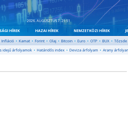
2026. AUGUSZTUS 7. 21:51
ÁGI HÍREK
HAZAI HÍREK
NEMZETKÖZI HÍREK
J
Infláció
•
Kamat
•
Forint
•
Olaj
•
Bitcoin
•
Euro
•
OTP
•
BUX
•
Tőzsde
s idejű árfolyamok
•
Határidős index
•
Deviza árfolyam
•
Arany árfolya