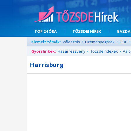
TOP 24 ÓRA
TŐZSDEI HÍREK
GAZDAS
Kiemelt témák:
Választás
•
Üzemanyagárak
•
GDP
•
Gyorslinkek:
Hazai részvény
•
Tőzsdeindexek
•
Való
Harrisburg