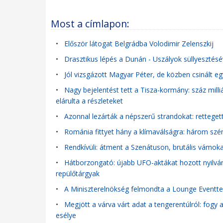
Most a címlapon:
•
Először látogat Belgrádba Volodimir Zelenszkij
•
Drasztikus lépés a Dunán - Uszályok süllyeszté
•
Jól vizsgázott Magyar Péter, de közben csinált eg
•
Nagy bejelentést tett a Tisza-kormány: száz mill
elárulta a részleteket
•
Azonnal lezárták a népszerű strandokat: retteget
•
Románia fittyet hány a klímaválságra: három szén
•
Rendkívüli: átment a Szenátuson, brutális vámoka
•
Hátborzongató: újabb UFO-aktákat hozott nyilván
repülőtárgyak
•
A Miniszterelnökség felmondta a Lounge Eventtel
•
Megjött a várva várt adat a tengerentúlról: fogy
esélye