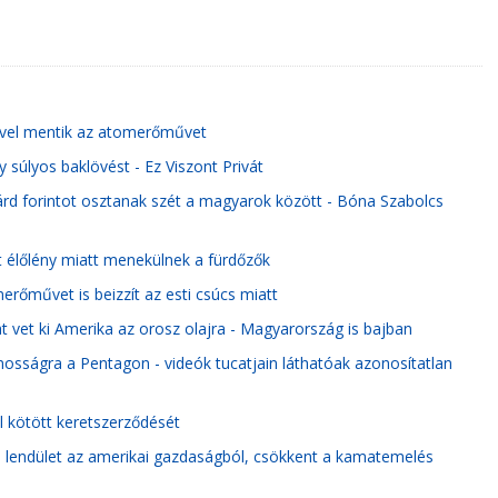
sével mentik az atomerőművet
y súlyos baklövést - Ez Viszont Privát
iárd forintot osztanak szét a magyarok között - Bóna Szabolcs
t élőlény miatt menekülnek a fürdőzők
erőművet is beizzít az esti csúcs miatt
t vet ki Amerika az orosz olajra - Magyarország is bajban
osságra a Pentagon - videók tucatjain láthatóak azonosítatlan
 kötött keretszerződését
 a lendület az amerikai gazdaságból, csökkent a kamatemelés