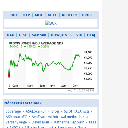
BUX
|
OTP
|
MOL
|
MTEL
|
RICHTER
|
OPUS
DAX
|
FTSE
|
S&P 500
|
DOW JONES
|
VIX
|
OLAJ
Népszerű tartalmak
coverage
•
ASALocalRun
•
blog
•
62,01,nAyAhwzj
•
ASMonacoFC
•
AvaTrade withdrawal methods
•
a
verseny vege
•
David Blair
•
KatharineHepburn
•
tags
•
149(1)
•
AGLstockforecast
•
fancybox
•
Gerb