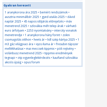
Gyakran keresett
1 aranykorona ára 2025
•
bemért rendszámok
•
ausztria minimálbér 2025
•
gyed utalás 2025
•
dávid
naptár 2025
•
45 napos időjárás előrejelzés
•
máv
menetrend 2025
•
szlovákia méh telep árak
•
várható
euro árfolyam
•
2253 nyomtatvány
•
intercity vonatok
menetrendje
•
1 aranykorona hány forint
•
zokni
csomagolás otthon
•
heets ár
•
lidl szép kártya 2025
•
1
m3 gáz világpiaci ára
•
iqos iluma ár
•
fresubin tápszer
mellékhatásai
•
mai meccsek tippmix
•
pöli rejtvény
•
volánbusz menetrend 2025
•
tippmix eredmények
tegnapi
•
otp egyenleglekérdezés
•
kaufland szlovákia
akciós újság
•
opus forum