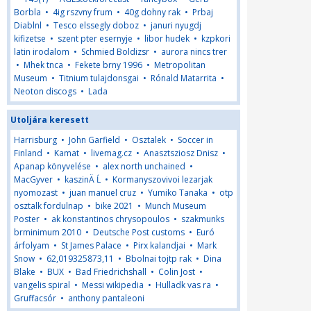
Borbla
•
4ig rszvny frum
•
40g dohny rak
•
Prbaj
Diablnl
•
Tesco elssegly doboz
•
januri nyugdj
kifizetse
•
szent pter esernyje
•
libor hudek
•
kzpkori
latin irodalom
•
Schmied Boldizsr
•
aurora nincs trer
•
Mhek tnca
•
Fekete brny 1996
•
Metropolitan
Museum
•
Titnium tulajdonsgai
•
Rónald Matarrita
•
Neoton discogs
•
Lada
Utoljára keresett
Harrisburg
•
John Garfield
•
Osztalek
•
Soccer in
Finland
•
Kamat
•
livemag.cz
•
Anasztsziosz Dnisz
•
Apanap könyvelése
•
alex north unchained
•
MacGyver
•
kaszinÄ Ĺ
•
Kormanyszovivoi lezarjak
nyomozast
•
juan manuel cruz
•
Yumiko Tanaka
•
otp
osztalk fordulnap
•
bike 2021
•
Munch Museum
Poster
•
ak konstantinos chrysopoulos
•
szakmunks
brminimum 2010
•
Deutsche Post customs
•
Euró
árfolyam
•
St James Palace
•
Pirx kalandjai
•
Mark
Snow
•
62,019325873,11
•
Bbolnai tojtp rak
•
Dina
Blake
•
BUX
•
Bad Friedrichshall
•
Colin Jost
•
vangelis spiral
•
Messi wikipedia
•
Hulladk vas ra
•
Gruffacsór
•
anthony pantaleoni