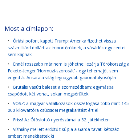
Most a címlapon:
•
Óriási pofont kapott Trump: Amerika fizethet vissza
százmilliárd dollárt az importőröknek, a vásárlók egy centet
sem kapnak
•
Ennél rosszabb már nem is jöhetne: lezárja Törökország a
Fekete-tenger 'Hormuzi-szorosát' - egy teherhajót sem
enged át Ankara a világ legnagyobb gabonafolyosóján
•
Brutális vasúti baleset a szomszédbam: egymásba
csapódott két vonat, sokan megsérültek
•
VOSZ: a magyar vállalkozások összefogása több mint 145
000 kilowattóra csúcsidei megtakarítást ért el
•
Friss! Az Ötöslottó nyerőszámai a 32. játékhéten
•
Vízhiány mellett erdőtűz sújtja a Garda-tavat: kétszáz
embert menekítettek ki