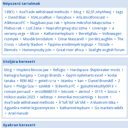
Népszerű tartalmak
149(1)
•
AvaTrade withdrawal methods
•
blog
•
62,01,nAyAhwzj
•
tags
•
David Blair
•
ASALocalRun
•
fancybox
•
AGLstockforecast
•
ASMonacoFC
•
Nagybani piac rak
•
Iphone mikrofon kikapcsolsa
•
Flixbus rak
•
Lszl Zana
•
Napraforgmag vtsz szma
•
coverage
•
a
verseny vege
•
Mcon
•
KatharineHepburn
•
Berettyjfalu
•
Volkswagen
rszvnyek
•
Msodik birodalom
•
Omar Mascarell
•
Jon McLaughlin
•
The
Cross
•
Liberty Stadion
•
Tippmix eredmnyek tegnapi
•
Tőzsde
•
Elemzés
•
Humenynszky Joln
•
Great river africa
•
Seafight english forum
Utoljára keresett
blog
•
Hopkins Moose Jaw
•
Refugio
•
Hardspace: Shipbreaker mods
•
Kamagra hungary
•
Congo Brands
•
Gpjrm nyilvntarts excel
•
kodai
tanaka
•
REM 462
•
getett rz ra
•
Istanbu
•
kan
•
Daniel Brunskill
•
2
Euro
•
Plvlgyi Gza
•
szivkldi
•
Sl Benfica FC
•
gyászhírekszhly0913
•
romain perraud
•
eros9868510
•
bitcoint
•
akrmol
•
0115
•
bioco
•
Hóközi utalás 2023
•
sellstop
•
Amerikai mocsártölgy
•
kozott
•
AvaTrade withdrawal methods
•
ĂˇtvĂˇltĂˇsĂˇtĂłl
•
A klastrom titka
•
Agyunkra mehet legszennyezes
•
KatharineHepburn
•
Go markets wikifx
•
Ariel Harush
Gyakran keresett