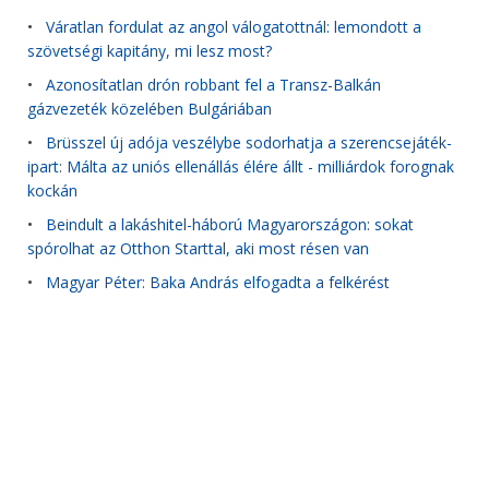
•
Váratlan fordulat az angol válogatottnál: lemondott a
szövetségi kapitány, mi lesz most?
•
Azonosítatlan drón robbant fel a Transz-Balkán
gázvezeték közelében Bulgáriában
•
Brüsszel új adója veszélybe sodorhatja a szerencsejáték-
ipart: Málta az uniós ellenállás élére állt - milliárdok forognak
kockán
•
Beindult a lakáshitel-háború Magyarországon: sokat
spórolhat az Otthon Starttal, aki most résen van
•
Magyar Péter: Baka András elfogadta a felkérést