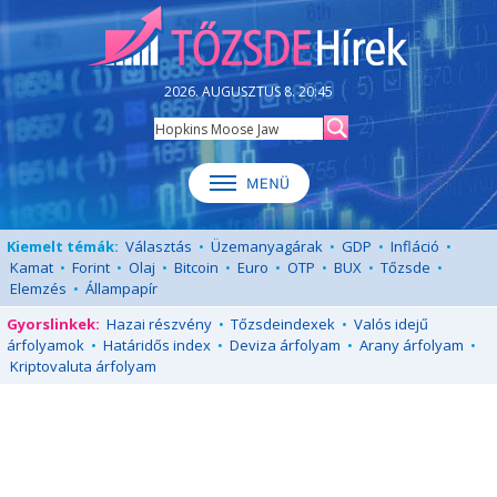
2026. AUGUSZTUS 8. 20:45
Kiemelt témák:
Választás
•
Üzemanyagárak
•
GDP
•
Infláció
•
Kamat
•
Forint
•
Olaj
•
Bitcoin
•
Euro
•
OTP
•
BUX
•
Tőzsde
•
Elemzés
•
Állampapír
Gyorslinkek:
Hazai részvény
•
Tőzsdeindexek
•
Valós idejű
árfolyamok
•
Határidős index
•
Deviza árfolyam
•
Arany árfolyam
•
Kriptovaluta árfolyam