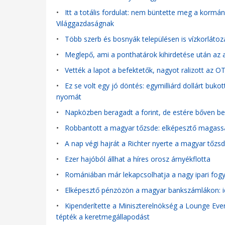
•
Itt a totális fordulat: nem büntette meg a kormány
Világgazdaságnak
•
Több szerb és bosnyák településen is vízkorlátozá
•
Meglepő, ami a ponthatárok kihirdetése után az a
•
Vették a lapot a befektetők, nagyot ralizott az O
•
Ez se volt egy jó döntés: egymilliárd dollárt buko
nyomát
•
Napközben beragadt a forint, de estére bőven b
•
Robbantott a magyar tőzsde: elképesztő magassá
•
A nap végi hajrát a Richter nyerte a magyar tőzs
•
Ezer hajóból állhat a híres orosz árnyékflotta
•
Romániában már lekapcsolhatja a nagy ipari fog
•
Elképesztő pénzözön a magyar bankszámlákon: i
•
Kipenderítette a Miniszterelnökség a Lounge Event
tépték a keretmegállapodást