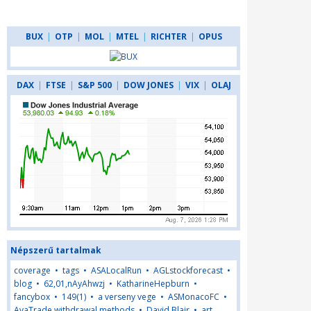
BUX
|
OTP
|
MOL
|
MTEL
|
RICHTER
|
OPUS
DAX
|
FTSE
|
S&P 500
|
DOW JONES
|
VIX
|
OLAJ
Népszerű tartalmak
coverage
•
tags
•
ASALocalRun
•
AGLstockforecast
•
blog
•
62,01,nAyAhwzj
•
KatharineHepburn
•
fancybox
•
149(1)
•
a verseny vege
•
ASMonacoFC
•
AvaTrade withdrawal methods
•
David Blair
•
art