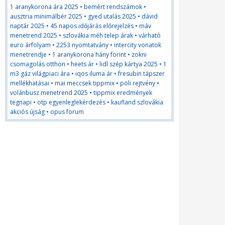
1 aranykorona ára 2025
•
bemért rendszámok
•
ausztria minimálbér 2025
•
gyed utalás 2025
•
dávid
naptár 2025
•
45 napos időjárás előrejelzés
•
máv
menetrend 2025
•
szlovákia méh telep árak
•
várható
euro árfolyam
•
2253 nyomtatvány
•
intercity vonatok
menetrendje
•
1 aranykorona hány forint
•
zokni
csomagolás otthon
•
heets ár
•
lidl szép kártya 2025
•
1
m3 gáz világpiaci ára
•
iqos iluma ár
•
fresubin tápszer
mellékhatásai
•
mai meccsek tippmix
•
pöli rejtvény
•
volánbusz menetrend 2025
•
tippmix eredmények
tegnapi
•
otp egyenleglekérdezés
•
kaufland szlovákia
akciós újság
•
opus forum