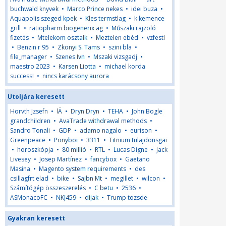
buchwald knyvek
•
Marco Prince nekes
•
idei buza
•
Aquapolis szeged kpek
•
Kles termstlag
•
k kemence
grill
•
ratiopharm biogenerix ag
•
Műszaki rajzoló
fizetés
•
Mtelekom osztalk
•
Meztelen ebéd
•
vzfestl
•
Benzin r 95
•
Zkonyi S. Tams
•
szini bla
•
file_manager
•
Szenes Ivn
•
Mszaki vizsgadj
•
maestro 2023
•
Karsen Liotta
•
michael korda
success!
•
nincs karácsony aurora
Utoljára keresett
Horvth Jzsefn
•
lÄ
•
Dryn Dryn
•
TEHA
•
John Bogle
grandchildren
•
AvaTrade withdrawal methods
•
Sandro Tonali
•
GDP
•
adamo nagalo
•
eurison
•
Greenpeace
•
Ponyboi
•
3311
•
Titnium tulajdonsgai
•
horoszkópja
•
80 millió
•
RTL
•
Lucas Digne
•
Jack
Livesey
•
Josep Martínez
•
fancybox
•
Gaetano
Masina
•
Magento system requirements
•
des
csillagfrt elad
•
bike
•
Sajbn Mt
•
megillet
•
wilcon
•
Számítógép összeszerelés
•
C betu
•
2536
•
ASMonacoFC
•
NKJ459
•
díjak
•
Trump tozsde
Gyakran keresett