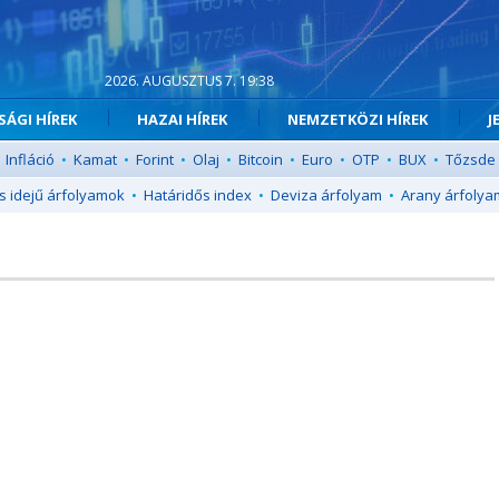
2026. AUGUSZTUS 7. 19:38
ÁGI HÍREK
HAZAI HÍREK
NEMZETKÖZI HÍREK
J
Infláció
•
Kamat
•
Forint
•
Olaj
•
Bitcoin
•
Euro
•
OTP
•
BUX
•
Tőzsde
s idejű árfolyamok
•
Határidős index
•
Deviza árfolyam
•
Arany árfolya