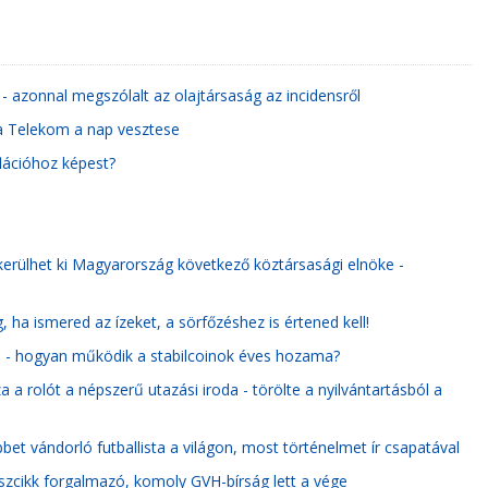
- azonnal megszólalt az olajtársaság az incidensről
 a Telekom a nap vesztese
flációhoz képest?
kerülhet ki Magyarország következő köztársasági elnöke -
 ha ismered az ízeket, a sörfőzéshez is értened kell!
e - hogyan működik a stabilcoinok éves hozama?
 a rolót a népszerű utazási iroda - törölte a nyilvántartásból a
et vándorló futballista a világon, most történelmet ír csapatával
ászcikk forgalmazó, komoly GVH-bírság lett a vége