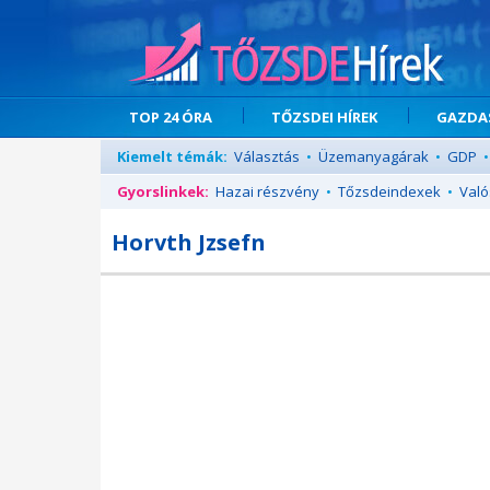
TOP 24 ÓRA
TŐZSDEI HÍREK
GAZDAS
Kiemelt témák:
Választás
•
Üzemanyagárak
•
GDP
•
Gyorslinkek:
Hazai részvény
•
Tőzsdeindexek
•
Való
Horvth Jzsefn