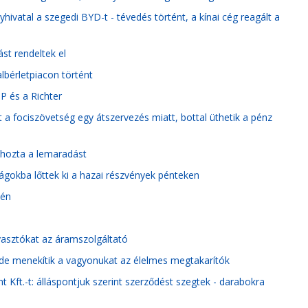
hivatal a szegedi BYD-t - tévedés történt, a kínai cég reagált a
st rendeltek el
lbérletpiacon történt
TP és a Richter
tt a fociszövetség egy átszervezés miatt, bottal üthetik a pénz
ehozta a lemaradást
gokba lőttek ki a hazai részvények pénteken
dén
yasztókat az áramszolgáltató
de menekítik a vagyonukat az élelmes megtakarítók
 Kft.-t: álláspontjuk szerint szerződést szegtek - darabokra