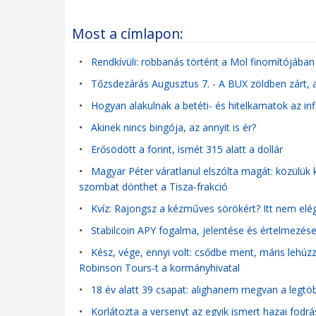
Most a címlapon:
•
Rendkívüli: robbanás történt a Mol finomítójában 
•
Tőzsdezárás Augusztus 7. - A BUX zöldben zárt,
•
Hogyan alakulnak a betéti- és hitelkamatok az in
•
Akinek nincs bingója, az annyit is ér?
•
Erősödött a forint, ismét 315 alatt a dollár
•
Magyar Péter váratlanul elszólta magát: közülük 
szombat dönthet a Tisza-frakció
•
Kvíz: Rajongsz a kézműves sörökért? Itt nem elég,
•
Stabilcoin APY fogalma, jelentése és értelmezés
•
Kész, vége, ennyi volt: csődbe ment, máris lehúzza
Robinson Tours-t a kormányhivatal
•
18 év alatt 39 csapat: alighanem megvan a legtöbb
•
Korlátozta a versenyt az egyik ismert hazai fodr