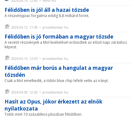
2026.06.15. 12:00 • mfor.hu
Félidőben is jól áll a hazai tőzsde
A részvénypiac forgalma eddig 8,8 milliárd forint.
2026.06.12. 11:50 • privatbankar.hu
Félidőben is jó formában a magyar tőzsde
A vezető részvények a Mol kivételével erősödtek az előző napi záráshoz
képest.
2026.05.15. 12:05 • privatbankar.hu
Félidőben már borús a hangulat a magyar
tőzsdén
Csak a Mol emelkedik, a többi blue chip lefelé vette az irányt.
2026.04.30. 12:20 • privatbankar.hu
Hasít az Opus, jókor érkezett az elnök
nyilatkozata
Több mint 10 százalékos pluszban félidőben.