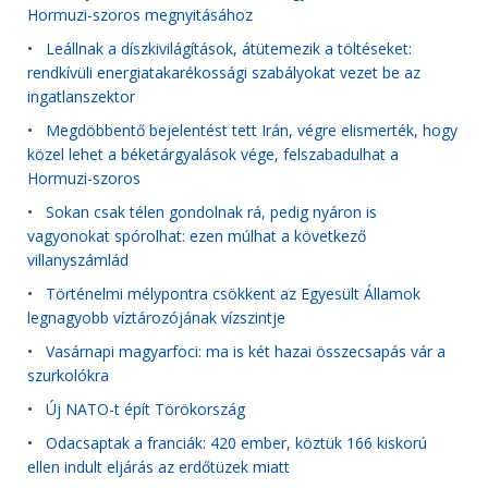
Hormuzi-szoros megnyitásához
•
Leállnak a díszkivilágítások, átütemezik a töltéseket:
rendkívüli energiatakarékossági szabályokat vezet be az
ingatlanszektor
•
Megdöbbentő bejelentést tett Irán, végre elismerték, hogy
közel lehet a béketárgyalások vége, felszabadulhat a
Hormuzi-szoros
•
Sokan csak télen gondolnak rá, pedig nyáron is
vagyonokat spórolhat: ezen múlhat a következő
villanyszámlád
•
Történelmi mélypontra csökkent az Egyesült Államok
legnagyobb víztározójának vízszintje
•
Vasárnapi magyarfoci: ma is két hazai összecsapás vár a
szurkolókra
•
Új NATO-t épít Törökország
•
Odacsaptak a franciák: 420 ember, köztük 166 kiskorú
ellen indult eljárás az erdőtüzek miatt