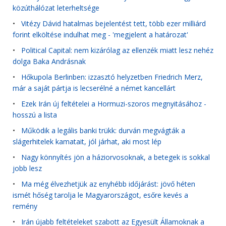
közúthálózat leterheltsége
•
Vitézy Dávid hatalmas bejelentést tett, több ezer milliárd
forint elköltése indulhat meg - 'megjelent a határozat'
•
Political Capital: nem kizárólag az ellenzék miatt lesz nehéz
dolga Baka Andrásnak
•
Hőkupola Berlinben: izzasztó helyzetben Friedrich Merz,
már a saját pártja is lecserélné a német kancellárt
•
Ezek Irán új feltételei a Hormuzi-szoros megnyitásához -
hosszú a lista
•
Működik a legális banki trükk: durván megvágták a
slágerhitelek kamatait, jól járhat, aki most lép
•
Nagy könnyítés jön a háziorvosoknak, a betegek is sokkal
jobb lesz
•
Ma még élvezhetjük az enyhébb időjárást: jövő héten
ismét hőség tarolja le Magyarországot, esőre kevés a
remény
•
Irán újabb feltételeket szabott az Egyesült Államoknak a