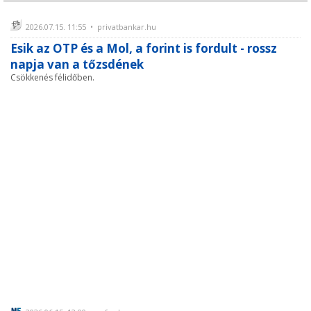
2026.07.15. 11:55 • privatbankar.hu
Esik az OTP és a Mol, a forint is fordult - rossz
napja van a tőzsdének
Csökkenés félidőben.