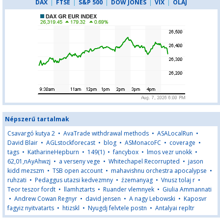
DAX
|
FTSE
|
S&P 500
|
DOW JONES
|
VIX
|
OLAJ
Népszerű tartalmak
Csavargó kutya 2
•
AvaTrade withdrawal methods
•
ASALocalRun
•
David Blair
•
AGLstockforecast
•
blog
•
ASMonacoFC
•
coverage
•
tags
•
KatharineHepburn
•
149(1)
•
fancybox
•
lmos vezr unokk
•
62,01,nAyAhwzj
•
a verseny vege
•
Whitechapel Recorrupted
•
jason
kidd mezszm
•
TSB open account
•
mahavishnu orchestra apocalypse
•
ruhzati
•
Pedaggus utazsi kedvezmny
•
źzemanyag
•
Vnusz tolaj r
•
Teor teszor fordt
•
llamhztarts
•
Ruander vlemnyek
•
Giulia Ammannati
•
Andrew Cowan Regnyr
•
david jensen
•
A nagy Lebowski
•
Kaposvr
fagyiz nyitvatarts
•
htizskl
•
Nyugdj felvtele postn
•
Antalyai repltr