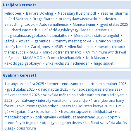
Utoljára keresett
Felidoben
•
Bairbre Dowling
•
Necessary Illusions pdf
•
raat mr. sharma
•
Red Skelton
•
Brage Skaret
•
przemyslaw wisniewski
•
ludovico
einaudi nightbook
•
Auto ramalhense
•
Monica Swinn
•
gyed utalás 2025
•
Richard Widmark
•
Elhúzódó agyhártyagyulladás
•
eredetis
•
meghatalmazás gépkocsi használathoz
•
Menedékes státusz angolul
•
igányl
•
ez van
•
garantiqa
•
tommy meeting cokie
•
Brandon Csupó
•
soulfly bleed
•
Carol Jones
•
4365
•
Allen Robinson
•
novartis chinook
therapeutics
•
9602
•
Mirkovic transfermarkt
•
XM minimum withdrawal
•
Egotistic MAMAMOO
•
Ecomix festékadalék
•
Nick Mason
•
Rakodógép gépkönyv
•
Erika Fuchs Steinschneider
•
hugo siquet
Gyakran keresett
1 aranykorona ára 2025
•
bemért rendszámok
•
ausztria minimálbér 2025
•
gyed utalás 2025
•
dávid naptár 2025
•
45 napos időjárás előrejelzés
•
máv menetrend 2025
•
szlovákia méh telep árak
•
várható euro árfolyam
•
2253 nyomtatvány
•
intercity vonatok menetrendje
•
1 aranykorona hány
forint
•
zokni csomagolás otthon
•
heets ár
•
lidl szép kártya 2025
•
1 m3
gáz világpiaci ára
•
iqos iluma ár
•
fresubin tápszer mellékhatásai
•
mai
meccsek tippmix
•
pöli rejtvény
•
volánbusz menetrend 2025
•
tippmix
eredmények tegnapi
•
otp egyenleglekérdezés
•
kaufland szlovákia akciós
újság
•
opus forum