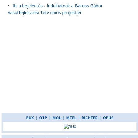
•
Itt a bejelentés - Indulhatnak a Baross Gábor
Vasútfejlesztési Terv uniós projektjei
BUX
|
OTP
|
MOL
|
MTEL
|
RICHTER
|
OPUS