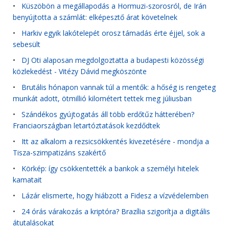
•
Küszöbön a megállapodás a Hormuzi-szorosról, de Irán
benyújtotta a számlát: elképesztő árat követelnek
•
Harkiv egyik lakótelepét orosz támadás érte éjjel, sok a
sebesült
•
DJ Oti alaposan megdolgoztatta a budapesti közösségi
közlekedést - Vitézy Dávid megköszönte
•
Brutális hónapon vannak túl a mentők: a hőség is rengeteg
munkát adott, ötmillió kilométert tettek meg júliusban
•
Szándékos gyújtogatás áll több erdőtűz hátterében?
Franciaországban letartóztatások kezdődtek
•
Itt az alkalom a rezsicsökkentés kivezetésére - mondja a
Tisza-szimpatizáns szakértő
•
Körkép: így csökkentették a bankok a személyi hitelek
kamatait
•
Lázár elismerte, hogy hiábzott a Fidesz a vízvédelemben
•
24 órás várakozás a kriptóra? Brazília szigorítja a digitális
átutalásokat