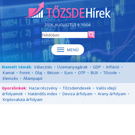
2026. AUGUSZTUS 9. 10:04
Kiemelt témák:
Választás
•
Üzemanyagárak
•
GDP
•
Infláció
•
Kamat
•
Forint
•
Olaj
•
Bitcoin
•
Euro
•
OTP
•
BUX
•
Tőzsde
•
Elemzés
•
Állampapír
Gyorslinkek:
Hazai részvény
•
Tőzsdeindexek
•
Valós idejű
árfolyamok
•
Határidős index
•
Deviza árfolyam
•
Arany árfolyam
•
Kriptovaluta árfolyam