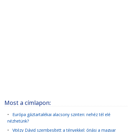
Most a címlapon:
•
Európa gáztartalékai alacsony szinten: nehéz tél elé
nézhetünk?
•
Vitézy Dávid szembesített a tényekkel: óriási a magyar