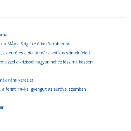
yama
zül a MÁV a Szigetre érkezők rohamára
, az euró és a dollár már a kritikus szintek felett
: ezzel a krízissel nagyon nehéz lesz mit kezdeni
ák iránti kereslet
, a forint 1%-kal gyengült az euróval szemben
ar