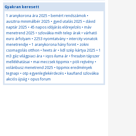
Gyakran keresett
1 aranykorona ára 2025
•
bemért rendszámok
•
ausztria minimálbér 2025
•
gyed utalás 2025
•
dávid
naptár 2025
•
45 napos időjárás előrejelzés
•
máv
menetrend 2025
•
szlovákia méh telep árak
•
várható
euro árfolyam
•
2253 nyomtatvány
•
intercity vonatok
menetrendje
•
1 aranykorona hány forint
•
zokni
csomagolás otthon
•
heets ár
•
lidl szép kártya 2025
•
1
m3 gáz világpiaci ára
•
iqos iluma ár
•
fresubin tápszer
mellékhatásai
•
mai meccsek tippmix
•
pöli rejtvény
•
volánbusz menetrend 2025
•
tippmix eredmények
tegnapi
•
otp egyenleglekérdezés
•
kaufland szlovákia
akciós újság
•
opus forum