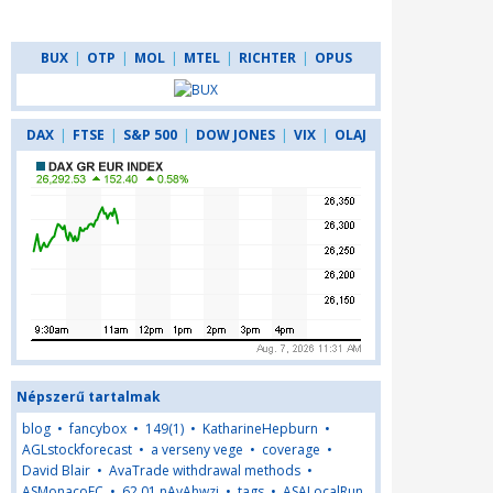
BUX
|
OTP
|
MOL
|
MTEL
|
RICHTER
|
OPUS
DAX
|
FTSE
|
S&P 500
|
DOW JONES
|
VIX
|
OLAJ
Népszerű tartalmak
blog
•
fancybox
•
149(1)
•
KatharineHepburn
•
AGLstockforecast
•
a verseny vege
•
coverage
•
David Blair
•
AvaTrade withdrawal methods
•
ASMonacoFC
•
62,01,nAyAhwzj
•
tags
•
ASALocalRun