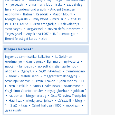
•
nyelvezetrl
•
anna maria lubomirska
•
szuezi vlsg
hely
•
founders fund alaptk
•
Ancient Syracuse
economy
•
Batman: Kezddik!
•
Mason Mount
•
Nyugati nyarals
•
Emily Woof
•
mrciusi id
•
CSALDI
POTTLK UTALSA
•
kiran amegadjie
•
Kalevala tojs
•
Yvan Neyou
•
kiegyezssel
•
steven defour mezszm
•
Teljes gzzel
•
Anynk hza 1967
•
B. Rosenberger
•
Benkő feleséget keres
•
zleti
Utoljára keresett
Ingyenes szmmisztikai kalkultor
•
Itt Goldman
eredmenye
•
danny post
•
Egri malom nyitvatarts
•
naptár
•
lampapirt
•
ubisoft christian guillemot
•
állóban
•
Ogilvy UK
•
62,01,nAyAhwzj
•
tromboncino
•
snow
•
Mehdi Dehbi
•
magyar termék nagydíj
•
Strahinja Pavlović
•
Ermin Bicakcic
•
John Moody
•
FC
Luzern
•
rtlklub
•
Nutex Health news
•
szaunavtsz
•
Guglielmo Vicario transfer
•
myugdjkorhatr
•
jobban f
•
ratiopharm biogenerix ag
•
OctaFX review Trustpilot
•
Házi liszt
•
nikolaj arcel jellsek
•
ďż˝sszeill
•
blog
•
1 m3 gZ
•
tags
•
Cskolj hallosan 1955
•
mobilszm
•
gyes ausztri