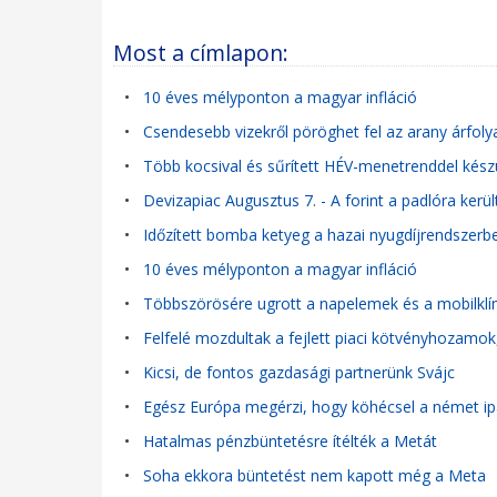
Most a címlapon:
•
10 éves mélyponton a magyar infláció
•
Csendesebb vizekről pöröghet fel az arany árfol
•
Több kocsival és sűrített HÉV-menetrenddel kés
•
Devizapiac Augusztus 7. - A forint a padlóra került
•
Időzített bomba ketyeg a hazai nyugdíjrendszerben
•
10 éves mélyponton a magyar infláció
•
Többszörösére ugrott a napelemek és a mobilklím
•
Felfelé mozdultak a fejlett piaci kötvényhozamok
•
Kicsi, de fontos gazdasági partnerünk Svájc
•
Egész Európa megérzi, hogy köhécsel a német ip
•
Hatalmas pénzbüntetésre ítélték a Metát
•
Soha ekkora büntetést nem kapott még a Meta