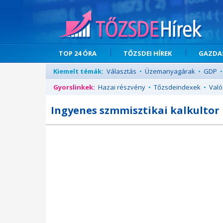
TOP 24 ÓRA
TŐZSDEI HÍREK
GAZDAS
Kiemelt témák:
Választás
•
Üzemanyagárak
•
GDP
•
Gyorslinkek:
Hazai részvény
•
Tőzsdeindexek
•
Való
Ingyenes szmmisztikai kalkultor