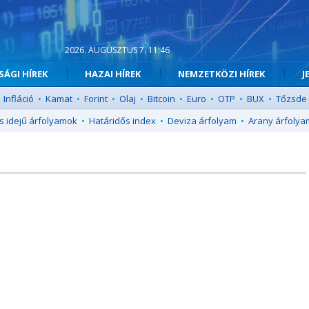
2026. AUGUSZTUS 7. 11:46
ÁGI HÍREK
HAZAI HÍREK
NEMZETKÖZI HÍREK
J
Infláció
•
Kamat
•
Forint
•
Olaj
•
Bitcoin
•
Euro
•
OTP
•
BUX
•
Tőzsde
s idejű árfolyamok
•
Határidős index
•
Deviza árfolyam
•
Arany árfolya