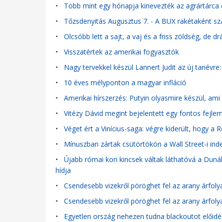
•
Több mint egy hónapja kinevezték az agrártárca e
•
Tőzsdenyitás Augusztus 7. - A BUX rakétaként szág
•
Olcsóbb lett a sajt, a vaj és a friss zöldség, de d
•
Visszatértek az amerikai fogyasztók
•
Nagy tervekkel készül Lannert Judit az új tanévr
•
10 éves mélyponton a magyar infláció
•
Amerikai hírszerzés: Putyin olyasmire készül, a
•
Vitézy Dávid megint bejelentett egy fontos fejle
•
Véget ért a Vinícius-saga: végre kiderült, hogy a 
•
Mínuszban zártak csütörtökön a Wall Street-i ind
•
Újabb római kori kincsek váltak láthatóvá a Duná
hídja
•
Csendesebb vizekről pöröghet fel az arany árfol
•
Csendesebb vizekről pöröghet fel az arany árfol
•
Egyetlen ország nehezen tudna blackoutot előidéz