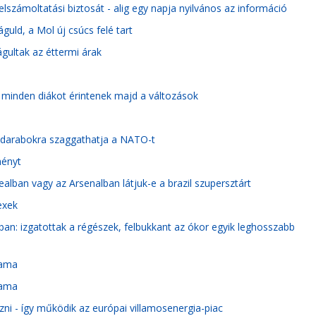
lszámoltatási biztosát - alig egy napja nyilvános az információ
uld, a Mol új csúcs felé tart
rágultak az éttermi árak
e: minden diákot érintenek majd a változások
mi darabokra szaggathatja a NATO-t
ményt
Realban vagy az Arsenalban látjuk-e a brazil szupersztárt
exek
ban: izgatottak a régészek, felbukkant az ókor egyik leghosszabb
yama
yama
ni - így működik az európai villamosenergia-piac