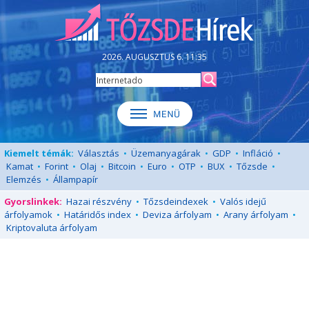
2026. AUGUSZTUS 6. 11:35
Kiemelt témák:
Választás
•
Üzemanyagárak
•
GDP
•
Infláció
•
Kamat
•
Forint
•
Olaj
•
Bitcoin
•
Euro
•
OTP
•
BUX
•
Tőzsde
•
Elemzés
•
Állampapír
Gyorslinkek:
Hazai részvény
•
Tőzsdeindexek
•
Valós idejű
árfolyamok
•
Határidős index
•
Deviza árfolyam
•
Arany árfolyam
•
Kriptovaluta árfolyam