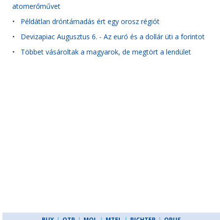
atomerőművet
•
Példátlan dróntámadás ért egy orosz régiót
•
Devizapiac Augusztus 6. - Az euró és a dollár üti a forintot
•
Többet vásároltak a magyarok, de megtört a lendület
BUX
|
OTP
|
MOL
|
MTEL
|
RICHTER
|
OPUS