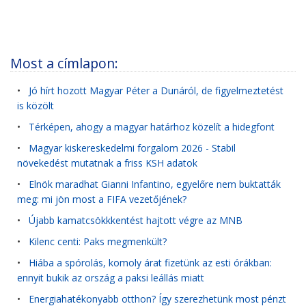
Most a címlapon:
•
Jó hírt hozott Magyar Péter a Dunáról, de figyelmeztetést
is közölt
•
Térképen, ahogy a magyar határhoz közelít a hidegfont
•
Magyar kiskereskedelmi forgalom 2026 - Stabil
növekedést mutatnak a friss KSH adatok
•
Elnök maradhat Gianni Infantino, egyelőre nem buktatták
meg: mi jön most a FIFA vezetőjének?
•
Újabb kamatcsökkkentést hajtott végre az MNB
•
Kilenc centi: Paks megmenkült?
•
Hiába a spórolás, komoly árat fizetünk az esti órákban:
ennyit bukik az ország a paksi leállás miatt
•
Energiahatékonyabb otthon? Így szerezhetünk most pénzt