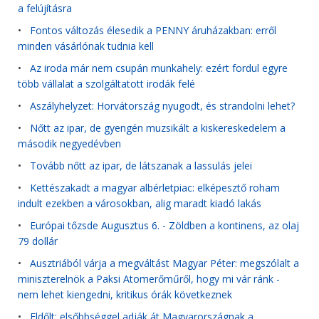
a felújításra
•
Fontos változás élesedik a PENNY áruházakban: erről
minden vásárlónak tudnia kell
•
Az iroda már nem csupán munkahely: ezért fordul egyre
több vállalat a szolgáltatott irodák felé
•
Aszályhelyzet: Horvátország nyugodt, és strandolni lehet?
•
Nőtt az ipar, de gyengén muzsikált a kiskereskedelem a
második negyedévben
•
Tovább nőtt az ipar, de látszanak a lassulás jelei
•
Kettészakadt a magyar albérletpiac: elképesztő roham
indult ezekben a városokban, alig maradt kiadó lakás
•
Európai tőzsde Augusztus 6. - Zöldben a kontinens, az olaj
79 dollár
•
Ausztriából várja a megváltást Magyar Péter: megszólalt a
miniszterelnök a Paksi Atomerőműről, hogy mi vár ránk -
nem lehet kiengedni, kritikus órák következnek
•
Eldőlt: elsőbbséggel adják át Magyarországnak a