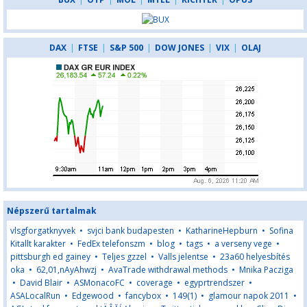
DAX
|
FTSE
|
S&P 500
|
DOW JONES
|
VIX
|
OLAJ
Népszerű tartalmak
vlsgforgatknyvek
•
svjci bank budapesten
•
KatharineHepburn
•
Sofina
Kitallt karakter
•
FedEx telefonszm
•
blog
•
tags
•
a verseny vege
•
pittsburgh ed gainey
•
Teljes gzzel
•
Valls jelentse
•
23a60 helyesbítés
oka
•
62,01,nAyAhwzj
•
AvaTrade withdrawal methods
•
Mnika Pacziga
•
David Blair
•
ASMonacoFC
•
coverage
•
egyprtrendszer
•
ASALocalRun
•
Edgewood
•
fancybox
•
149(1)
•
glamour napok 2011
•