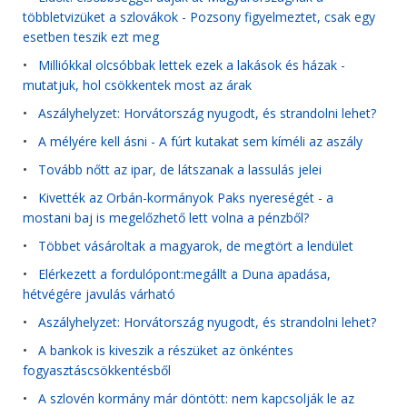
többletvizüket a szlovákok - Pozsony figyelmeztet, csak egy
esetben teszik ezt meg
•
Milliókkal olcsóbbak lettek ezek a lakások és házak -
mutatjuk, hol csökkentek most az árak
•
Aszályhelyzet: Horvátország nyugodt, és strandolni lehet?
•
A mélyére kell ásni - A fúrt kutakat sem kíméli az aszály
•
Tovább nőtt az ipar, de látszanak a lassulás jelei
•
Kivették az Orbán-kormányok Paks nyereségét - a
mostani baj is megelőzhető lett volna a pénzből?
•
Többet vásároltak a magyarok, de megtört a lendület
•
Elérkezett a fordulópont:megállt a Duna apadása,
hétvégére javulás várható
•
Aszályhelyzet: Horvátország nyugodt, és strandolni lehet?
•
A bankok is kiveszik a részüket az önkéntes
fogyasztáscsökkentésből
•
A szlovén kormány már döntött: nem kapcsolják le az