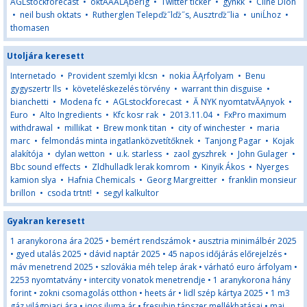
AGLstockforecast
•
oktÄÂĂĹĄberig
•
Twitter ticker
•
gynkk
•
Cline Dion
•
neil bush oktats
•
Rutherglen Telepďż˝lďż˝s, Ausztrďż˝lia
•
uniĹhoz
•
thomasen
Utoljára keresett
Internetado
•
Provident szemlyi klcsn
•
nokia ĂĄrfolyam
•
Benu
gygyszertr lls
•
követeléskezelés törvény
•
warrant thin disguise
•
bianchetti
•
Modena fc
•
AGLstockforecast
•
Ă NYK nyomtatvĂĄnyok
•
Euro
•
Alto Ingredients
•
Kfc kosr rak
•
2013.11.04
•
FxPro maximum
withdrawal
•
millikat
•
Brew monk titan
•
city of winchester
•
maria
marc
•
felmondás minta ingatlanközvetítőknek
•
Tanjong Pagar
•
Kojak
alakítója
•
dylan wetton
•
u.k. starless
•
zaol gyszhrek
•
John Gulager
•
Bbc sound effects
•
Zldhulladk lerak komrom
•
Kinyik Ákos
•
Nyerges
kamion slya
•
Hafnia Chemicals
•
Georg Margreitter
•
franklin monsieur
brillon
•
csoda trtnt!
•
segyl kalkultor
Gyakran keresett
1 aranykorona ára 2025
•
bemért rendszámok
•
ausztria minimálbér 2025
•
gyed utalás 2025
•
dávid naptár 2025
•
45 napos időjárás előrejelzés
•
máv menetrend 2025
•
szlovákia méh telep árak
•
várható euro árfolyam
•
2253 nyomtatvány
•
intercity vonatok menetrendje
•
1 aranykorona hány
forint
•
zokni csomagolás otthon
•
heets ár
•
lidl szép kártya 2025
•
1 m3
gáz világpiaci ára
•
iqos iluma ár
•
fresubin tápszer mellékhatásai
•
mai