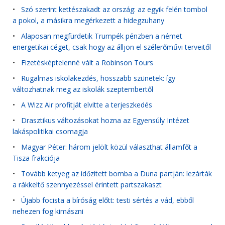
•
Szó szerint kettészakadt az ország: az egyik felén tombol
a pokol, a másikra megérkezett a hidegzuhany
•
Alaposan megfürdetik Trumpék pénzben a német
energetikai céget, csak hogy az álljon el szélerőművi terveitől
•
Fizetésképtelenné vált a Robinson Tours
•
Rugalmas iskolakezdés, hosszabb szünetek: így
változhatnak meg az iskolák szeptembertől
•
A Wizz Air profitját elvitte a terjeszkedés
•
Drasztikus változásokat hozna az Egyensúly Intézet
lakáspolitikai csomagja
•
Magyar Péter: három jelölt közül választhat államfőt a
Tisza frakciója
•
Tovább ketyeg az időzített bomba a Duna partján: lezárták
a rákkeltő szennyezéssel érintett partszakaszt
•
Újabb focista a bíróság előtt: testi sértés a vád, ebből
nehezen fog kimászni