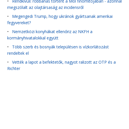
•
Rendkívüli: robbanás történt a Mol finomítójában - azonnal
megszólalt az olajtársaság az incidensről
•
Megengedi Trump, hogy ukránok gyártsanak amerikai
fegyvereket?
•
Nemzetközi konyhákat ellenőriz az NKFH a
kormányhivatalokkal együtt
•
Több szerb és bosnyák településen is vízkorlátozást
rendeltek el
•
Vették a lapot a befektetők, nagyot ralizott az OTP és a
Richter