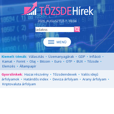
2026. AUGUSZTUS 7. 18:04
Kiemelt témák:
Választás
•
Üzemanyagárak
•
GDP
•
Infláció
•
Kamat
•
Forint
•
Olaj
•
Bitcoin
•
Euro
•
OTP
•
BUX
•
Tőzsde
•
Elemzés
•
Állampapír
Gyorslinkek:
Hazai részvény
•
Tőzsdeindexek
•
Valós idejű
árfolyamok
•
Határidős index
•
Deviza árfolyam
•
Arany árfolyam
•
Kriptovaluta árfolyam