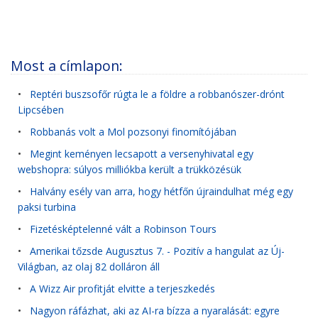
Most a címlapon:
•
Reptéri buszsofőr rúgta le a földre a robbanószer-drónt
Lipcsében
•
Robbanás volt a Mol pozsonyi finomítójában
•
Megint keményen lecsapott a versenyhivatal egy
webshopra: súlyos milliókba került a trükközésük
•
Halvány esély van arra, hogy hétfőn újraindulhat még egy
paksi turbina
•
Fizetésképtelenné vált a Robinson Tours
•
Amerikai tőzsde Augusztus 7. - Pozitív a hangulat az Új-
Világban, az olaj 82 dolláron áll
•
A Wizz Air profitját elvitte a terjeszkedés
•
Nagyon ráfázhat, aki az AI-ra bízza a nyaralását: egyre