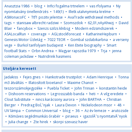
Anasztzia 1986
•
blog
•
Inflci fogalma trtnelem
•
vas rfolyama
•
Ny
nyomtatvány önellenőrzés
•
149(1)
•
Illetk utalvnyminta krelme
•
ASMonacoFC
•
Ttf1 pozitv jelentse
•
AvaTrade withdrawal methods
•
tags
•
stanisaw albrecht radziwi
•
Szomszdok
•
62,01,nAyAhwzj
•
David
Blair
•
fancybox
•
Szenzs szilzs klnbsg
•
Modern edzsmdszerek
•
ASALocalRun
•
coverage
•
AGLstockforecast
•
KatharineHepburn
•
Genesis Motor Üzletág
•
7022 TEOR
•
Gombal szdabikarbna
•
a verseny
vege
•
Burkol tanfolyam budapest
•
Ken Etete biography
•
Smart
football Stats
•
Orbn Andrea
•
Magyar rapszdia 1979
•
Trja
•
jenna
coleman jackdaw
•
Nutridrink hasmens
Utoljára keresett
Jadakiss
•
Fejes gnes
•
Hankotrade trustpilot
•
Adam Henrique
•
Tonna
m3 átváltás
•
Illatosított bioetanol
•
Maxime Chanot
•
teszorszámokjegyzéke
•
Puebla Ticket
•
John Trinian
•
konstantin heide
•
Dishoom reservations
•
Legrosszabb banda
•
heti
•
A vilg eredete
•
Clout Substitute
•
nincs karácsony aurora
•
John BARTHA
•
Christian
Berger
•
Predrag BoĹˇnjak
•
Laura Devon
•
Nickelodeon msor
•
48
•
UV lámpa
•
Common Universal
•
blog
•
36
•
Az év lemeze
•
arutozsde
•
Kőműves segédmunkás órabér
•
piraeus
•
igazolĂˇs nyomtatvĂˇnyok
•
Julia change
•
Zte hirek
•
skorpi szevasz haver