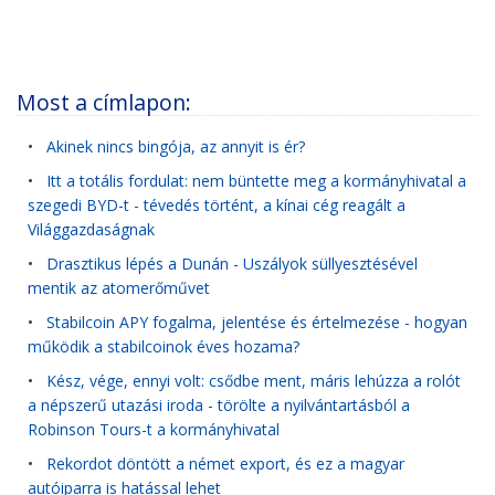
Most a címlapon:
•
Akinek nincs bingója, az annyit is ér?
•
Itt a totális fordulat: nem büntette meg a kormányhivatal a
szegedi BYD-t - tévedés történt, a kínai cég reagált a
Világgazdaságnak
•
Drasztikus lépés a Dunán - Uszályok süllyesztésével
mentik az atomerőművet
•
Stabilcoin APY fogalma, jelentése és értelmezése - hogyan
működik a stabilcoinok éves hozama?
•
Kész, vége, ennyi volt: csődbe ment, máris lehúzza a rolót
a népszerű utazási iroda - törölte a nyilvántartásból a
Robinson Tours-t a kormányhivatal
•
Rekordot döntött a német export, és ez a magyar
autóiparra is hatással lehet