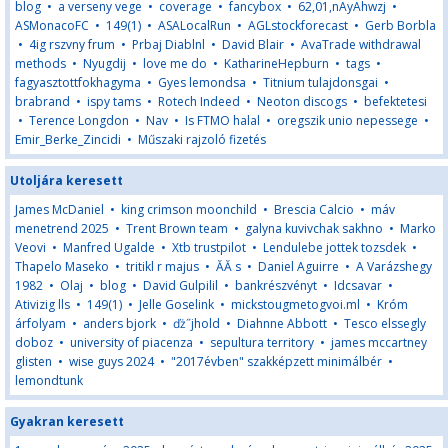
blog
•
a verseny vege
•
coverage
•
fancybox
•
62,01,nAyAhwzj
•
ASMonacoFC
•
149(1)
•
ASALocalRun
•
AGLstockforecast
•
Gerb Borbla
•
4ig rszvny frum
•
Prbaj Diablnl
•
David Blair
•
AvaTrade withdrawal
methods
•
Nyugdij
•
love me do
•
KatharineHepburn
•
tags
•
fagyasztottfokhagyma
•
Gyes lemondsa
•
Titnium tulajdonsgai
•
brabrand
•
ispy tams
•
Rotech Indeed
•
Neoton discogs
•
befektetesi
•
Terence Longdon
•
Nav
•
Is FTMO halal
•
oregszik unio nepessege
•
Emir_Berke_Zincidi
•
Műszaki rajzoló fizetés
Utoljára keresett
James McDaniel
•
king crimson moonchild
•
Brescia Calcio
•
máv
menetrend 2025
•
Trent Brown team
•
galyna kuvivchak sakhno
•
Marko
Veovi
•
Manfred Ugalde
•
Xtb trustpilot
•
Lendulebe jottek tozsdek
•
Thapelo Maseko
•
tritikl r majus
•
ĂĂ s
•
Daniel Aguirre
•
A Varázshegy
1982
•
Olaj
•
blog
•
David Gulpilil
•
bankrészvényt
•
Idcsavar
•
Ativizig lls
•
149(1)
•
Jelle Goselink
•
mickstougmetogvoi.ml
•
Króm
árfolyam
•
anders bjork
•
ďż˝jhold
•
Diahnne Abbott
•
Tesco elssegly
doboz
•
university of piacenza
•
sepultura territory
•
james mccartney
glisten
•
wise guys 2024
•
"2017évben" szakképzett minimálbér
•
lemondtunk
Gyakran keresett