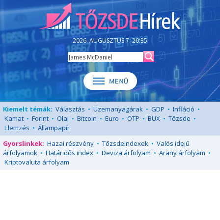
2026. AUGUSZTUS 7. 20:35
Kiemelt témák:
Választás
•
Üzemanyagárak
•
GDP
•
Infláció
•
Kamat
•
Forint
•
Olaj
•
Bitcoin
•
Euro
•
OTP
•
BUX
•
Tőzsde
•
Elemzés
•
Állampapír
Gyorslinkek:
Hazai részvény
•
Tőzsdeindexek
•
Valós idejű
árfolyamok
•
Határidős index
•
Deviza árfolyam
•
Arany árfolyam
•
Kriptovaluta árfolyam