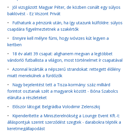
•
Jól vizsgázott Magyar Péter, de közben csinált egy súlyos
baklövést - Ez Viszont Privát
•
Futhatunk a pénzünk után, ha így utazunk külföldre: súlyos
csapdára figyelmeztetnek a szakértők
•
Ennyire kell mélyre fúrni, hogy ivóvizes kút legyen a
kertben
•
18 év alatt 39 csapat: alighanem megvan a legtöbbet
vándorló futballista a világon, most történelmet ír csapatával
•
Azonnal lezárták a népszerű strandokat: rettegett élőlény
miatt menekülnek a fürdőzők
•
Nagy bejelentést tett a Tisza-kormány: száz milliárd
forintot osztanak szét a magyarok között - Bóna Szabolcs
elárulta a részleteket
•
Először látogat Belgrádba Volodimir Zelenszkij
•
Kipenderítette a Miniszterelnökség a Lounge Event Kft.-t:
álláspontjuk szerint szerződést szegtek - darabokra tépték a
keretmegállapodást