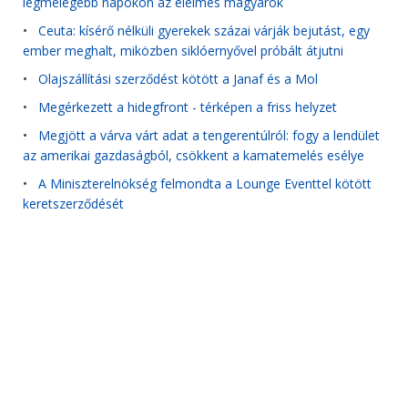
legmelegebb napokon az élelmes magyarok
•
Ceuta: kísérő nélküli gyerekek százai várják bejutást, egy
ember meghalt, miközben siklóernyővel próbált átjutni
•
Olajszállítási szerződést kötött a Janaf és a Mol
•
Megérkezett a hidegfront - térképen a friss helyzet
•
Megjött a várva várt adat a tengerentúlról: fogy a lendület
az amerikai gazdaságból, csökkent a kamatemelés esélye
•
A Miniszterelnökség felmondta a Lounge Eventtel kötött
keretszerződését