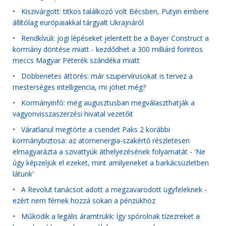
•
Kiszivárgott: titkos találkozó volt Bécsben, Putyin embere
állítólag európaiakkal tárgyalt Ukrajnáról
•
Rendkívüli: jogi lépéseket jelentett be a Bayer Construct a
kormány döntése miatt - kezdődhet a 300 milliárd forintos
meccs Magyar Péterék szándéka miatt
•
Döbbenetes áttörés: már szupervírusokat is tervez a
mesterséges intelligencia, mi jöhet még?
•
Kormányinfó: még augusztusban megválaszthatják a
vagyonvisszaszerzési hivatal vezetőit
•
Váratlanul megtörte a csendet Paks 2 korábbi
kormánybiztosa: az atomenergia-szakértő részletesen
elmagyarázta a szivattyúk áthelyezésének folyamatát - 'Ne
úgy képzeljük el ezeket, mint amilyeneket a barkácsüzletben
látunk'
•
A Revolut tanácsot adott a megzavarodott ügyfeleknek -
ezért nem férnek hozzá sokan a pénzükhöz
•
Működik a legális áramtrükk: így spórolnak tízezreket a