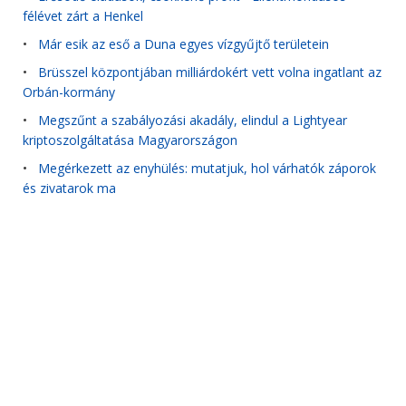
félévet zárt a Henkel
•
Már esik az eső a Duna egyes vízgyűjtő területein
•
Brüsszel központjában milliárdokért vett volna ingatlant az
Orbán-kormány
•
Megszűnt a szabályozási akadály, elindul a Lightyear
kriptoszolgáltatása Magyarországon
•
Megérkezett az enyhülés: mutatjuk, hol várhatók záporok
és zivatarok ma