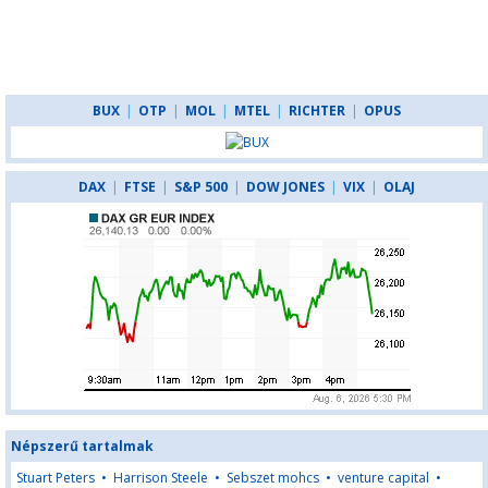
BUX
|
OTP
|
MOL
|
MTEL
|
RICHTER
|
OPUS
DAX
|
FTSE
|
S&P 500
|
DOW JONES
|
VIX
|
OLAJ
Népszerű tartalmak
Stuart Peters
•
Harrison Steele
•
Sebszet mohcs
•
venture capital
•