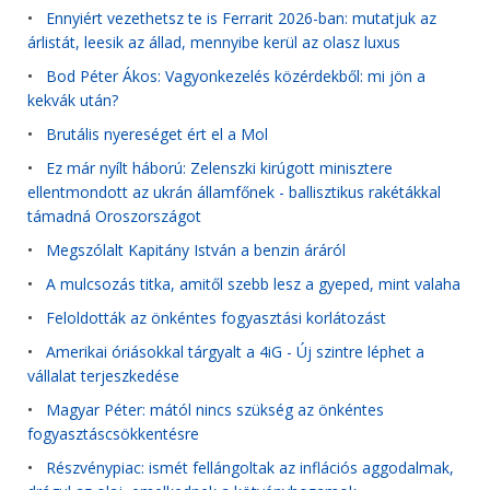
•
Ennyiért vezethetsz te is Ferrarit 2026-ban: mutatjuk az
árlistát, leesik az állad, mennyibe kerül az olasz luxus
•
Bod Péter Ákos: Vagyonkezelés közérdekből: mi jön a
kekvák után?
•
Brutális nyereséget ért el a Mol
•
Ez már nyílt háború: Zelenszki kirúgott minisztere
ellentmondott az ukrán államfőnek - ballisztikus rakétákkal
támadná Oroszországot
•
Megszólalt Kapitány István a benzin áráról
•
A mulcsozás titka, amitől szebb lesz a gyeped, mint valaha
•
Feloldották az önkéntes fogyasztási korlátozást
•
Amerikai óriásokkal tárgyalt a 4iG - Új szintre léphet a
vállalat terjeszkedése
•
Magyar Péter: mától nincs szükség az önkéntes
fogyasztáscsökkentésre
•
Részvénypiac: ismét fellángoltak az inflációs aggodalmak,