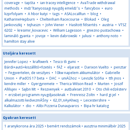
coverage
•
tapšta
•
ian tracey intelligence
•
AvaTrade withdrawal
methods
•
mďż˝ltanyossagi nyugdij emelďż˝s
•
fancybox
•
euro
kzprfolyam
•
A hbor kutyi
•
tags
•
ASALocalRun
•
blog
•
KatharineHepburn
•
Cheltenham Racecourse
•
Blokad
•
Oleg
Jankovszkij
•
tejhaszn
•
John Viener
•
Hasított félsertés
•
austria
•
VTSZ
6202
•
kresimir_kovacevic
•
William Lagesson
•
gniezno pustachowa
•
lamináló gyanta
•
jovoje
•
kevin dabrowski
•
juliusi
•
anthony noto
•
hamilton stay alive
Utoljára keresett
Jennifer Lopez
•
kraftwerk
•
Tesco tli gumi
•
Bárdi+autó+kiszállító+fizetés
•
fÄŹ
•
eljarast
•
Darixon Vuelto
•
penztar
•
Fegyvertelen, de veszlyes
•
10kw napelem akkumulátor
•
Gabrielle
Union
•
iPadOS 17 beta
•
DAC
•
uniÄĹhoz
•
Levszki Szófia
•
tth jnos
•
kendre miller
•
Gyergyremete
•
Therica Wilson Read
•
Murten
•
Joszif
Allilujev
•
Sajbn Mt
•
Reszvenyek
•
autbaleset 2010
•
Oto chili edzésterv
•
erzsbet programm nyugdjasoknak
•
Frenreisz Zoltn
•
hard gi jel
•
alkalmazotti kedvezmĂŠny
•
62,01,nAyAhwzj
•
Leicestershire
•
Kalkulátor
•
dio
•
Alibi Pizzeria Dunaujvaros
•
Bipa hr katalog
Gyakran keresett
1 aranykorona ára 2025
•
bemért rendszámok
•
ausztria minimálbér 2025