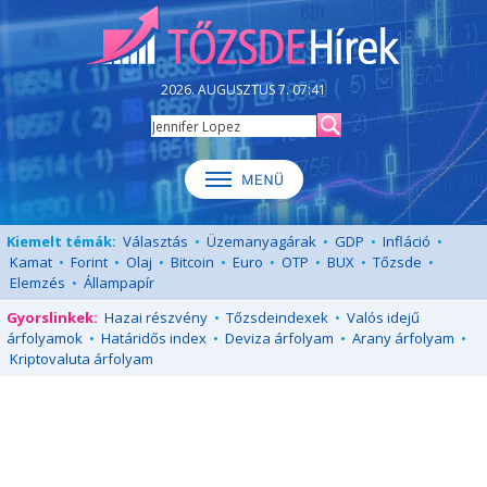
2026. AUGUSZTUS 7. 07:41
Kiemelt témák:
Választás
•
Üzemanyagárak
•
GDP
•
Infláció
•
Kamat
•
Forint
•
Olaj
•
Bitcoin
•
Euro
•
OTP
•
BUX
•
Tőzsde
•
Elemzés
•
Állampapír
Gyorslinkek:
Hazai részvény
•
Tőzsdeindexek
•
Valós idejű
árfolyamok
•
Határidős index
•
Deviza árfolyam
•
Arany árfolyam
•
Kriptovaluta árfolyam