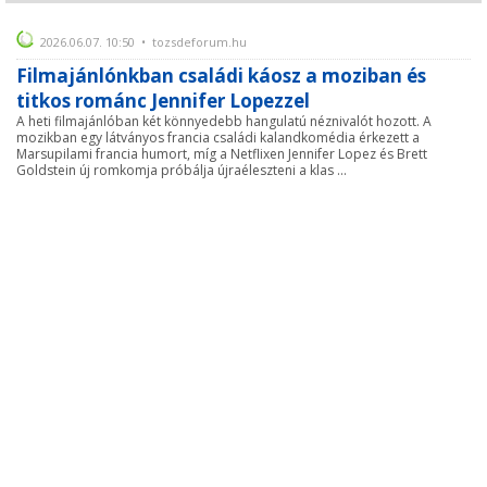
2026.06.07. 10:50 • tozsdeforum.hu
Filmajánlónkban családi káosz a moziban és
titkos románc Jennifer Lopezzel
A heti filmajánlóban két könnyedebb hangulatú néznivalót hozott. A
mozikban egy látványos francia családi kalandkomédia érkezett a
Marsupilami francia humort, míg a Netflixen Jennifer Lopez és Brett
Goldstein új romkomja próbálja újraéleszteni a klas ...