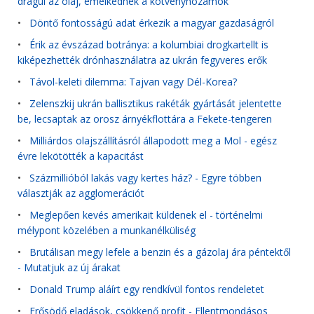
drágul az olaj, emelkednek a kötvényhozamok
•
Döntő fontosságú adat érkezik a magyar gazdaságról
•
Érik az évszázad botránya: a kolumbiai drogkartellt is
kiképezhették drónhasználatra az ukrán fegyveres erők
•
Távol-keleti dilemma: Tajvan vagy Dél-Korea?
•
Zelenszkij ukrán ballisztikus rakéták gyártását jelentette
be, lecsaptak az orosz árnyékflottára a Fekete-tengeren
•
Milliárdos olajszállításról állapodott meg a Mol - egész
évre lekötötték a kapacitást
•
Százmillióból lakás vagy kertes ház? - Egyre többen
választják az agglomerációt
•
Meglepően kevés amerikait küldenek el - történelmi
mélypont közelében a munkanélküliség
•
Brutálisan megy lefele a benzin és a gázolaj ára péntektől
- Mutatjuk az új árakat
•
Donald Trump aláírt egy rendkívül fontos rendeletet
•
Erősödő eladások, csökkenő profit - Ellentmondásos