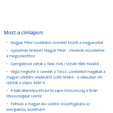
Most a címlapon:
•
Magyar Péter csodálatos örömhírt közölt a magyarokkal
•
Győzelmet hirdetett Magyar Péter - mindenki visszatérhet
a megszokotthoz
•
Gyengüléssel zártak a New York-i tőzsde főbb mutatói
•
Végül megtörte a csendet a Tesco: Londonból reagáltak a
magyar üzletlánc eladásáról szóló hírekre - a válaszban ott
rejtőzik a súlyos ítélet is
•
A balti államokra készül lecsapni Oroszország a litván
titkosszolgálat szerint
•
Felhívás a magyar kkv-szektor összefogására az
energiakrízis kezelésére