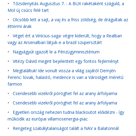
•
Tőzsdenyitás Augusztus 7. - A BUX rakétaként száguld, a
Mol új csúcs felé tart
•
Olcsóbb lett a sajt, a vaj és a friss zöldség, de drágultak az
éttermi árak
•
Véget ért a Vinícius-saga: végre kiderült, hogy a Realban
vagy az Arsenalban látjuk-e a brazil szupersztárt
•
Nagyágyút igazolt le a Pénzügyminisztérium
•
Vitézy Dávid megint bejelentett egy fontos fejleményt
•
Megtaláltuk! Ide vonult vissza a világ zajától Demjén
Ferenc: lovak, halastó, medence is van a Városliget méretű
farmon
•
Csendesebb vizekről pöröghet fel az arany árfolyama
•
Csendesebb vizekről pöröghet fel az arany árfolyama
•
Egyetlen ország nehezen tudna blackoutot előidézni - így
működik az európai villamosenergia-piac
•
Rengeteg szabálytalanságot talált a NAV a Balatonnál