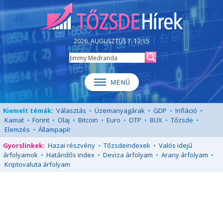
2026. AUGUSZTUS 7. 12:15
Kiemelt témák:
Választás
•
Üzemanyagárak
•
GDP
•
Infláció
•
Kamat
•
Forint
•
Olaj
•
Bitcoin
•
Euro
•
OTP
•
BUX
•
Tőzsde
•
Elemzés
•
Állampapír
Gyorslinkek:
Hazai részvény
•
Tőzsdeindexek
•
Valós idejű
árfolyamok
•
Határidős index
•
Deviza árfolyam
•
Arany árfolyam
•
Kriptovaluta árfolyam