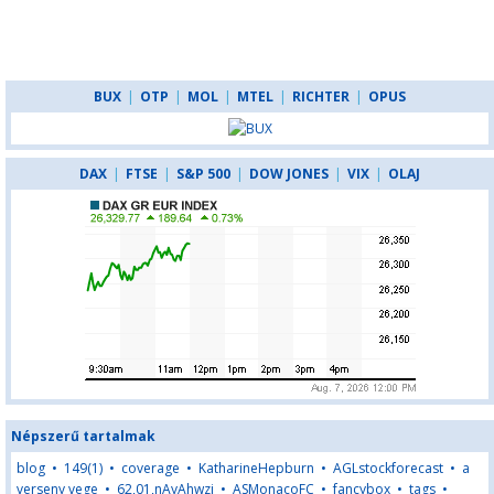
BUX
|
OTP
|
MOL
|
MTEL
|
RICHTER
|
OPUS
DAX
|
FTSE
|
S&P 500
|
DOW JONES
|
VIX
|
OLAJ
Népszerű tartalmak
blog
•
149(1)
•
coverage
•
KatharineHepburn
•
AGLstockforecast
•
a
verseny vege
•
62,01,nAyAhwzj
•
ASMonacoFC
•
fancybox
•
tags
•