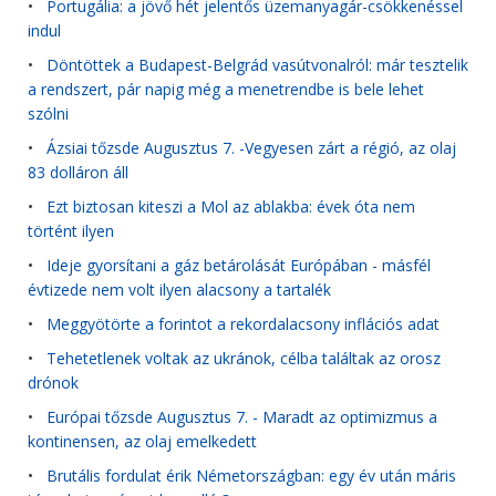
•
Portugália: a jövő hét jelentős üzemanyagár-csökkenéssel
indul
•
Döntöttek a Budapest-Belgrád vasútvonalról: már tesztelik
a rendszert, pár napig még a menetrendbe is bele lehet
szólni
•
Ázsiai tőzsde Augusztus 7. -Vegyesen zárt a régió, az olaj
83 dolláron áll
•
Ezt biztosan kiteszi a Mol az ablakba: évek óta nem
történt ilyen
•
Ideje gyorsítani a gáz betárolását Európában - másfél
évtizede nem volt ilyen alacsony a tartalék
•
Meggyötörte a forintot a rekordalacsony inflációs adat
•
Tehetetlenek voltak az ukránok, célba találtak az orosz
drónok
•
Európai tőzsde Augusztus 7. - Maradt az optimizmus a
kontinensen, az olaj emelkedett
•
Brutális fordulat érik Németországban: egy év után máris