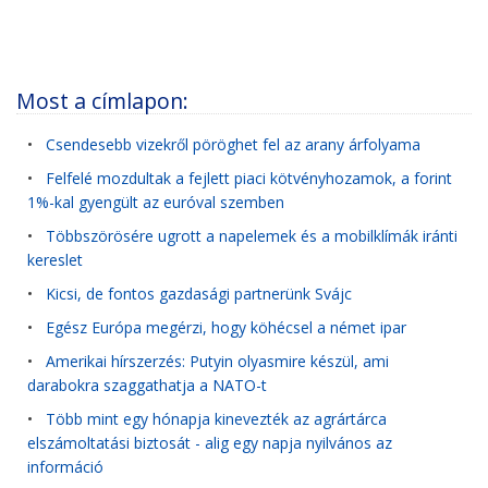
Most a címlapon:
•
Csendesebb vizekről pöröghet fel az arany árfolyama
•
Felfelé mozdultak a fejlett piaci kötvényhozamok, a forint
1%-kal gyengült az euróval szemben
•
Többszörösére ugrott a napelemek és a mobilklímák iránti
kereslet
•
Kicsi, de fontos gazdasági partnerünk Svájc
•
Egész Európa megérzi, hogy köhécsel a német ipar
•
Amerikai hírszerzés: Putyin olyasmire készül, ami
darabokra szaggathatja a NATO-t
•
Több mint egy hónapja kinevezték az agrártárca
elszámoltatási biztosát - alig egy napja nyilvános az
információ