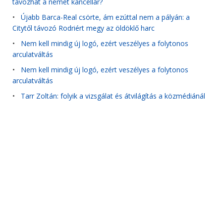
távozhat a német kancellár?
•
Újabb Barca-Real csörte, ám ezúttal nem a pályán: a
Citytől távozó Rodriért megy az öldöklő harc
•
Nem kell mindig új logó, ezért veszélyes a folytonos
arculatváltás
•
Nem kell mindig új logó, ezért veszélyes a folytonos
arculatváltás
•
Tarr Zoltán: folyik a vizsgálat és átvilágítás a közmédiánál