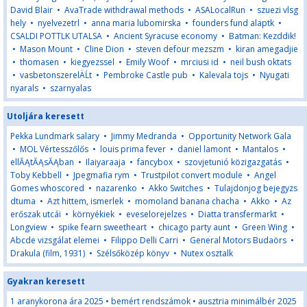
David Blair
•
AvaTrade withdrawal methods
•
ASALocalRun
•
szuezi vlsg
hely
•
nyelvezetrl
•
anna maria lubomirska
•
founders fund alaptk
•
CSALDI POTTLK UTALSA
•
Ancient Syracuse economy
•
Batman: Kezddik!
•
Mason Mount
•
Cline Dion
•
steven defour mezszm
•
kiran amegadjie
•
thomasen
•
kiegyezssel
•
Emily Woof
•
mrciusi id
•
neil bush oktats
•
vasbetonszerelÄĹt
•
Pembroke Castle pub
•
Kalevala tojs
•
Nyugati
nyarals
•
szarnyalas
Utoljára keresett
Pekka Lundmark salary
•
Jimmy Medranda
•
Opportunity Network Gala
•
MOL Vértesszőlős
•
louis prima fever
•
daniel lamont
•
Mantalos
•
ellĂĄtĂĄsĂĄban
•
Ilaiyaraaja
•
fancybox
•
szovjetunió közigazgatás
•
Toby Kebbell
•
Jpegmafia rym
•
Trustpilot convert module
•
Angel
Gomes whoscored
•
nazarenko
•
Akko Switches
•
Tulajdonjog bejegyzs
dtuma
•
Azt hittem, ismerlek
•
momoland banana chacha
•
Akko
•
Az
erőszak utcái
•
környékiek
•
eveselorejelzes
•
Diatta transfermarkt
•
Longview
•
spike fearn sweetheart
•
chicago party aunt
•
Green Wing
•
Abcde vizsgálat elemei
•
Filippo Delli Carri
•
General Motors Budaörs
•
Drakula (film, 1931)
•
Szélsőközép könyv
•
Nutex osztalk
Gyakran keresett
1 aranykorona ára 2025
•
bemért rendszámok
•
ausztria minimálbér 2025