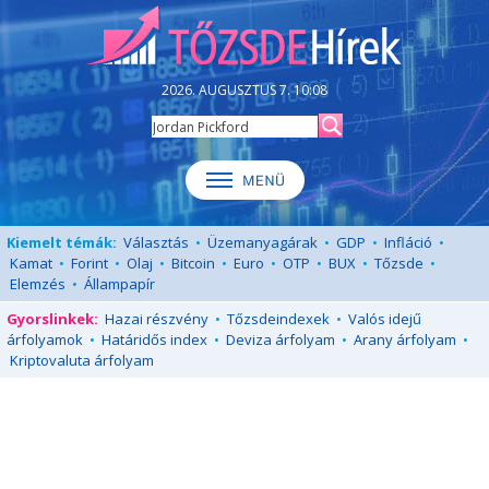
2026. AUGUSZTUS 7. 10:08
Kiemelt témák:
Választás
•
Üzemanyagárak
•
GDP
•
Infláció
•
Kamat
•
Forint
•
Olaj
•
Bitcoin
•
Euro
•
OTP
•
BUX
•
Tőzsde
•
Elemzés
•
Állampapír
Gyorslinkek:
Hazai részvény
•
Tőzsdeindexek
•
Valós idejű
árfolyamok
•
Határidős index
•
Deviza árfolyam
•
Arany árfolyam
•
Kriptovaluta árfolyam