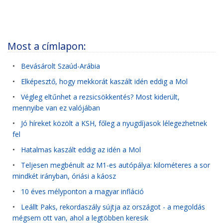
Most a címlapon:
•
Bevásárolt Szaúd-Arábia
•
Elképesztő, hogy mekkorát kaszált idén eddig a Mol
•
Végleg eltűnhet a rezsicsökkentés? Most kiderült,
mennyibe van ez valójában
•
Jó híreket közölt a KSH, főleg a nyugdíjasok lélegezhetnek
fel
•
Hatalmas kaszált eddig az idén a Mol
•
Teljesen megbénult az M1-es autópálya: kilométeres a sor
mindkét irányban, óriási a káosz
•
10 éves mélyponton a magyar infláció
•
Leállt Paks, rekordaszály sújtja az országot - a megoldás
mégsem ott van, ahol a legtöbben keresik