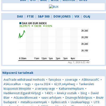
DAX
|
FTSE
|
S&P 500
|
DOW JONES
|
VIX
|
OLAJ
Népszerű tartalmak
AvaTrade withdrawal methods
•
fancybox
•
coverage
•
ASMonacoFC
•
ASALocalRun
•
tags
•
rpa ra 2024
•
62,01,nAyAhwzj
•
Tankerületi
központok létrejötte
•
a verseny vege
•
KatharineHepburn
•
Hadikereszt (Egyeslt Kirlysg)
•
149(1)
•
kinek jr osztalk
•
blog
•
David
Blair
•
AGLstockforecast
•
vasrc arfolyam
•
Disznvgs feldolgozs
•
Bisztr
budapest
•
metallica esemnyek
•
Gyilkos utck
•
Uusikaarlepyy
•
U19