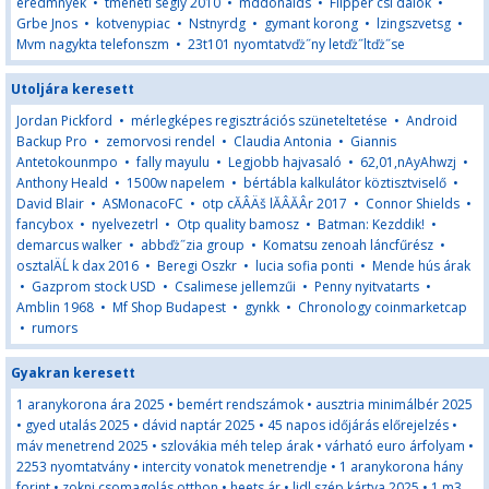
eredmnyek
•
tmeneti segly 2010
•
mddonalds
•
Flipper csi dalok
•
Grbe Jnos
•
kotvenypiac
•
Nstnyrdg
•
gymant korong
•
lzingszvetsg
•
Mvm nagykta telefonszm
•
23t101 nyomtatvďż˝ny letďż˝ltďż˝se
Utoljára keresett
Jordan Pickford
•
mérlegképes regisztrációs szüneteltetése
•
Android
Backup Pro
•
zemorvosi rendel
•
Claudia Antonia
•
Giannis
Antetokounmpo
•
fally mayulu
•
Legjobb hajvasaló
•
62,01,nAyAhwzj
•
Anthony Heald
•
1500w napelem
•
bértábla kalkulátor köztisztviselő
•
David Blair
•
ASMonacoFC
•
otp cĂÂÄš lĂÂĂÂr 2017
•
Connor Shields
•
fancybox
•
nyelvezetrl
•
Otp quality bamosz
•
Batman: Kezddik!
•
demarcus walker
•
abbďż˝zia group
•
Komatsu zenoah láncfűrész
•
osztalÄĹ k dax 2016
•
Beregi Oszkr
•
lucia sofia ponti
•
Mende hús árak
•
Gazprom stock USD
•
Csalimese jellemzűi
•
Penny nyitvatarts
•
Amblin 1968
•
Mf Shop Budapest
•
gynkk
•
Chronology coinmarketcap
•
rumors
Gyakran keresett
1 aranykorona ára 2025
•
bemért rendszámok
•
ausztria minimálbér 2025
•
gyed utalás 2025
•
dávid naptár 2025
•
45 napos időjárás előrejelzés
•
máv menetrend 2025
•
szlovákia méh telep árak
•
várható euro árfolyam
•
2253 nyomtatvány
•
intercity vonatok menetrendje
•
1 aranykorona hány
forint
•
zokni csomagolás otthon
•
heets ár
•
lidl szép kártya 2025
•
1 m3