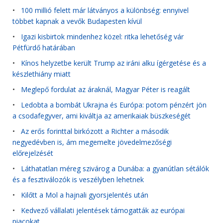
•
100 millió felett már látványos a különbség: ennyivel
többet kapnak a vevők Budapesten kívül
•
Igazi kisbirtok mindenhez közel: ritka lehetőség vár
Pétfürdő határában
•
Kínos helyzetbe került Trump az iráni alku ígérgetése és a
készlethiány miatt
•
Meglepő fordulat az áraknál, Magyar Péter is reagált
•
Ledobta a bombát Ukrajna és Európa: potom pénzért jön
a csodafegyver, ami kiváltja az amerikaiak büszkeségét
•
Az erős forinttal birkózott a Richter a második
negyedévben is, ám megemelte jövedelmezőségi
előrejelzését
•
Láthatatlan méreg szivárog a Dunába: a gyanútlan sétálók
és a fesztiválozók is veszélyben lehetnek
•
Kilőtt a Mol a hajnali gyorsjelentés után
•
Kedvező vállalati jelentések támogatták az európai
piacokat