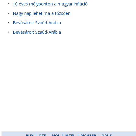
•
10 éves mélyponton a magyar infláció
•
Nagy nap lehet ma a tőzsdén
•
Bevásárolt Szaúd-Arábia
•
Bevásárolt Szaúd-Arábia
BUX
|
OTP
|
MOL
|
MTEL
|
RICHTER
|
OPUS