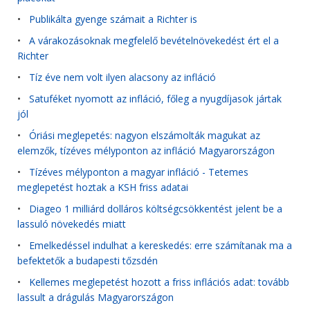
•
Publikálta gyenge számait a Richter is
•
A várakozásoknak megfelelő bevételnövekedést ért el a
Richter
•
Tíz éve nem volt ilyen alacsony az infláció
•
Satuféket nyomott az infláció, főleg a nyugdíjasok jártak
jól
•
Óriási meglepetés: nagyon elszámolták magukat az
elemzők, tízéves mélyponton az infláció Magyarországon
•
Tízéves mélyponton a magyar infláció - Tetemes
meglepetést hoztak a KSH friss adatai
•
Diageo 1 milliárd dolláros költségcsökkentést jelent be a
lassuló növekedés miatt
•
Emelkedéssel indulhat a kereskedés: erre számítanak ma a
befektetők a budapesti tőzsdén
•
Kellemes meglepetést hozott a friss inflációs adat: tovább
lassult a drágulás Magyarországon