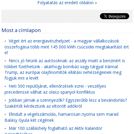
Folyatatás az eredeti oldalon »
Most a címlapon
Véget ért az energiavészhelyzet - a magyar vállalkozások
•
összefogása több mint 145 000 kWh csúcsidei megtakarítást ért
el
Nincs jó hírünk az autósoknak: az aszály miatt a benzinért is
•
többet fizethetünk - akárhogy bombáz vagy tárgyal Iránnal
Trump, az európai olajfinomítók ellátási nehézségeinek meg
fogjuk inni a levét
Heti 500 repülőjárat, ellenőrzések ezrei - veszélyes
•
precedenssé válhat az olasz-spanyol konfliktus
Jobban járnak a szennyezők? Egyszerűbb lesz a bevándorlás?
•
Szakértőt kérdeztünk az eltörölt adókról
Elindult a végelszámolás, hamarosan nyoma sem marad
•
Balásy Gyula két cégének
Már 100 szálláshely foglalható az Aktív Kalandor
•