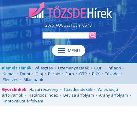
2026. AUGUSZTUS 9. 06:43
Kiemelt témák:
Választás
•
Üzemanyagárak
•
GDP
•
Infláció
•
Kamat
•
Forint
•
Olaj
•
Bitcoin
•
Euro
•
OTP
•
BUX
•
Tőzsde
•
Elemzés
•
Állampapír
Gyorslinkek:
Hazai részvény
•
Tőzsdeindexek
•
Valós idejű
árfolyamok
•
Határidős index
•
Deviza árfolyam
•
Arany árfolyam
•
Kriptovaluta árfolyam