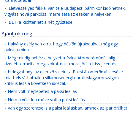
Kalandtárában
Életveszélyes fákkal van tele Budapest: bármikor kidőlhetnek,
•
vigyázz hová parkolsz, merre sétálsz ezeken a helyeken
BÉT: a Richter lett a hét győztese
•
Ajánljuk még
Halvány esély van arra, hogy hétfőn újraindulhat még egy
•
paksi turbina
Még mindig nehéz a helyzet a Paksi Atomerőműnél: alig
•
tizedét termeli a megszokottnak, most jött a friss jelentés
Hidegzuhany: az elemző szerint a Paksi Atomerőmű kiesése
•
miatt elszállhatnak a villamosenergia-árak Magyarországon,
kritikus lesz a következő időszak
Nem volt meglepetés a paksi leállás
•
Nem a véletlen műve volt a paksi leállás
•
Van egy szerencse is a paksi leállásban, aminek az ipar örülhet
•