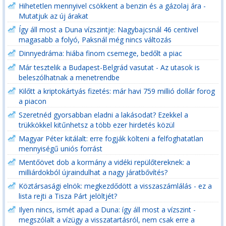
Hihetetlen mennyivel csökkent a benzin és a gázolaj ára -
Mutatjuk az új árakat
Így áll most a Duna vízszintje: Nagybajcsnál 46 centivel
magasabb a folyó, Paksnál még nincs változás
Dinnyedráma: hiába finom csemege, bedőlt a piac
Már tesztelik a Budapest-Belgrád vasutat - Az utasok is
beleszólhatnak a menetrendbe
Kilőtt a kriptokártyás fizetés: már havi 759 millió dollár forog
a piacon
Szeretnéd gyorsabban eladni a lakásodat? Ezekkel a
trükkökkel kitűnhetsz a több ezer hirdetés közül
Magyar Péter kitálalt: erre fogják költeni a felfoghatatlan
mennyiségű uniós forrást
Mentőövet dob a kormány a vidéki repülőtereknek: a
milliárdokból újraindulhat a nagy járatbővítés?
Köztársasági elnök: megkezdődött a visszaszámlálás - ez a
lista rejti a Tisza Párt jelöltjét?
Ilyen nincs, ismét apad a Duna: így áll most a vízszint -
megszólalt a vízügy a visszatartásról, nem csak erre a