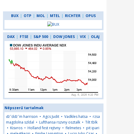
BUX
|
OTP
|
MOL
|
MTEL
|
RICHTER
|
OPUS
DAX
|
FTSE
|
S&P 500
|
DOW JONES
|
VIX
|
OLAJ
Népszerű tartalmak
ďż˝dďż˝m harrison
•
Agcs Judit
•
Vadkles hatsa
•
rzsa
magdolna szldal
•
Lufthansa rszvny osztalk
•
Tilt tblk
•
Kisvros
•
Holland fest rejtvny
•
flelmetes
•
pit ipari
•
melegtkezsi
•
Emilie Livingston
•
Lucio Julio Csar
•