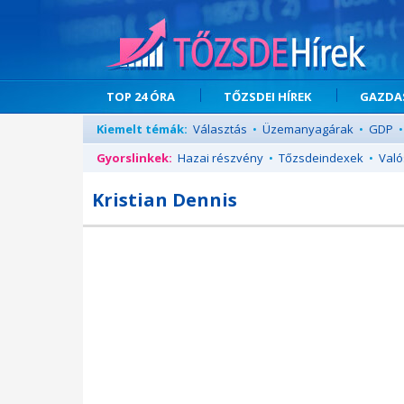
TOP 24 ÓRA
TŐZSDEI HÍREK
GAZDAS
Kiemelt témák:
Választás
•
Üzemanyagárak
•
GDP
•
Gyorslinkek:
Hazai részvény
•
Tőzsdeindexek
•
Való
Kristian Dennis