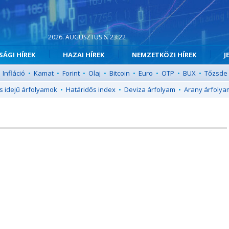
2026. AUGUSZTUS 6. 23:22
ÁGI HÍREK
HAZAI HÍREK
NEMZETKÖZI HÍREK
J
Infláció
•
Kamat
•
Forint
•
Olaj
•
Bitcoin
•
Euro
•
OTP
•
BUX
•
Tőzsde
s idejű árfolyamok
•
Határidős index
•
Deviza árfolyam
•
Arany árfolya