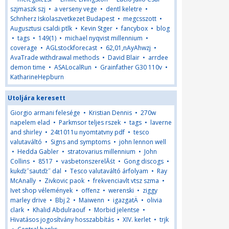
szjmaszk szj
•
a verseny vege
•
dentl keletre
•
Schnherz Iskolaszvetkezet Budapest
•
megcsszott
•
Augusztusi csaldi ptlk
•
Kevin Stger
•
fancybox
•
blog
•
tags
•
149(1)
•
michael nyqvist millennium
•
coverage
•
AGLstockforecast
•
62,01,nAyAhwzj
•
AvaTrade withdrawal methods
•
David Blair
•
arrdee
demon time
•
ASALocalRun
•
Grainfather G30 110v
•
KatharineHepburn
Utoljára keresett
Giorgio armani felesége
•
Kristian Dennis
•
270w
napelem elad
•
Parkmsor teljes rszek
•
tags
•
laverne
and shirley
•
24t1011u nyomtatvny pdf
•
tesco
valutaváltó
•
Signs and symptoms
•
john lennon well
•
Hedda Gabler
•
stratovarius millennium
•
John
Collins
•
8517
•
vasbetonszerelĂśt
•
Gong discogs
•
kukďż˝sautďż˝ dal
•
Tesco valutaváltó árfolyam
•
Ray
McAnally
•
Zivkovic paok
•
frekvenciavlt vtsz szma
•
Ivet shop vélemények
•
offenz
•
werenski
•
ziggy
marley drive
•
Bbj 2
•
Maiwenn
•
igazgatÄ
•
olivia
clark
•
Khalid Abdulraouf
•
Morbid jelentse
•
Hivatásos jogosítvány hosszabbítás
•
XIV. kerlet
•
trjk