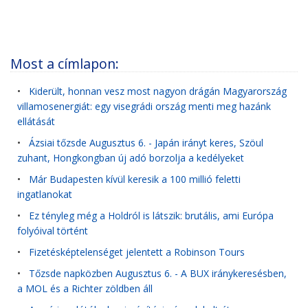
Most a címlapon:
•
Kiderült, honnan vesz most nagyon drágán Magyarország
villamosenergiát: egy visegrádi ország menti meg hazánk
ellátását
•
Ázsiai tőzsde Augusztus 6. - Japán irányt keres, Szöul
zuhant, Hongkongban új adó borzolja a kedélyeket
•
Már Budapesten kívül keresik a 100 millió feletti
ingatlanokat
•
Ez tényleg még a Holdról is látszik: brutális, ami Európa
folyóival történt
•
Fizetésképtelenséget jelentett a Robinson Tours
•
Tőzsde napközben Augusztus 6. - A BUX iránykeresésben,
a MOL és a Richter zöldben áll