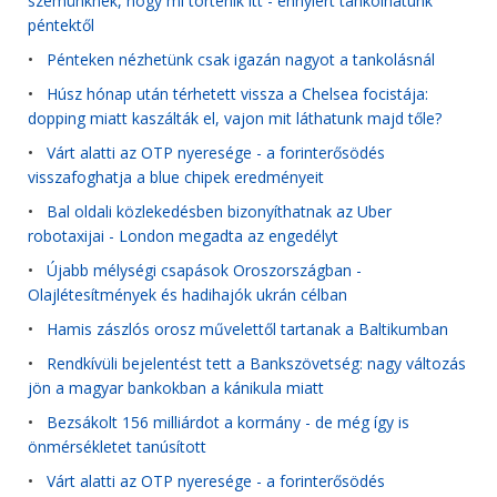
szemünknek, hogy mi történik itt - ennyiért tankolhatunk
péntektől
•
Pénteken nézhetünk csak igazán nagyot a tankolásnál
•
Húsz hónap után térhetett vissza a Chelsea focistája:
dopping miatt kaszálták el, vajon mit láthatunk majd tőle?
•
Várt alatti az OTP nyeresége - a forinterősödés
visszafoghatja a blue chipek eredményeit
•
Bal oldali közlekedésben bizonyíthatnak az Uber
robotaxijai - London megadta az engedélyt
•
Újabb mélységi csapások Oroszországban -
Olajlétesítmények és hadihajók ukrán célban
•
Hamis zászlós orosz művelettől tartanak a Baltikumban
•
Rendkívüli bejelentést tett a Bankszövetség: nagy változás
jön a magyar bankokban a kánikula miatt
•
Bezsákolt 156 milliárdot a kormány - de még így is
önmérsékletet tanúsított
•
Várt alatti az OTP nyeresége - a forinterősödés