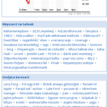
Népszerű tartalmak
KatharineHepburn
•
62,01,nAyAhwzj
•
AGLstockforecast
•
fancybox
•
149(1)
•
ASALocalRun
•
AvaTrade withdrawal methods
•
ASMonacoFC
•
David Blair
•
negedÄĂĂĹˇ vben
•
a verseny vege
•
coverage
•
Dunakeszi nav kirendeltsg
•
tags
•
brleti szerzds felmondsa
•
komrom
•
blog
•
rfolyamrgzts
•
Kevert sti rizslisztbl
•
Alfonz hallnak oka
•
Safaa
Hadi
•
orconl
•
Jennifer Lash
•
Pe hd cs
•
Bárdi autó vezetőség
•
Zldportka knyvek
•
indamail pop3 bellts
•
papr vtsz szma
•
Bbj 2
•
Xiaomi rfolyam
•
dominoes fall
•
XYvab
•
Kutyatenyszts szablyai
•
Vimal yoganathan transfermarkt
Utoljára keresett
Larry Fong
•
Írd vagy írdd
•
British airways gyflszolglat
•
Reclaim AI
Apple
•
Parajdi sďż˝ auchan
•
Luke Ford
•
pocasie.sk
•
Altrincham
manager
•
Bölcsődei dajka szabadsága
•
pain
•
nicholas petit frere
•
Jaylon Johnson
•
N260 flixbus
•
Egyszer zsros pogcsa
•
Szójabab ár
•
KĂĽps
•
ersdni
•
andreas luthe mezszm
•
angelo blackson
•
jegyz
•
callan lisa langdon
•
Szulcsn Julianna
•
AvaTrade withdrawal methods
•