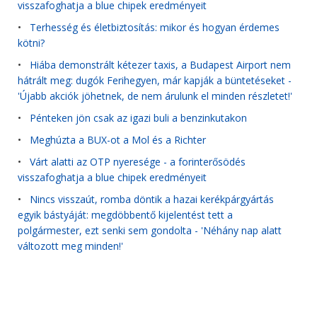
visszafoghatja a blue chipek eredményeit
•
Terhesség és életbiztosítás: mikor és hogyan érdemes
kötni?
•
Hiába demonstrált kétezer taxis, a Budapest Airport nem
hátrált meg: dugók Ferihegyen, már kapják a büntetéseket -
'Újabb akciók jöhetnek, de nem árulunk el minden részletet!'
•
Pénteken jön csak az igazi buli a benzinkutakon
•
Meghúzta a BUX-ot a Mol és a Richter
•
Várt alatti az OTP nyeresége - a forinterősödés
visszafoghatja a blue chipek eredményeit
•
Nincs visszaút, romba döntik a hazai kerékpárgyártás
egyik bástyáját: megdöbbentő kijelentést tett a
polgármester, ezt senki sem gondolta - 'Néhány nap alatt
változott meg minden!'