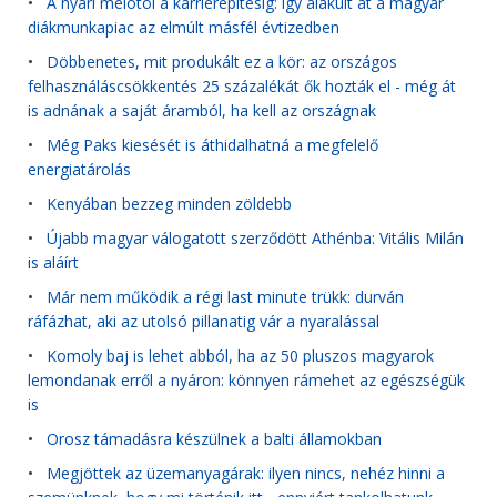
•
A nyári melótól a karrierépítésig: így alakult át a magyar
diákmunkapiac az elmúlt másfél évtizedben
•
Döbbenetes, mit produkált ez a kör: az országos
felhasználáscsökkentés 25 százalékát ők hozták el - még át
is adnának a saját áramból, ha kell az országnak
•
Még Paks kiesését is áthidalhatná a megfelelő
energiatárolás
•
Kenyában bezzeg minden zöldebb
•
Újabb magyar válogatott szerződött Athénba: Vitális Milán
is aláírt
•
Már nem működik a régi last minute trükk: durván
ráfázhat, aki az utolsó pillanatig vár a nyaralással
•
Komoly baj is lehet abból, ha az 50 pluszos magyarok
lemondanak erről a nyáron: könnyen rámehet az egészségük
is
•
Orosz támadásra készülnek a balti államokban
•
Megjöttek az üzemanyagárak: ilyen nincs, nehéz hinni a