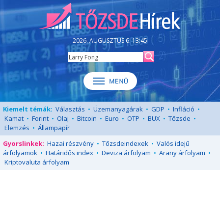
2026. AUGUSZTUS 6. 13:45
Kiemelt témák:
Választás
•
Üzemanyagárak
•
GDP
•
Infláció
•
Kamat
•
Forint
•
Olaj
•
Bitcoin
•
Euro
•
OTP
•
BUX
•
Tőzsde
•
Elemzés
•
Állampapír
Gyorslinkek:
Hazai részvény
•
Tőzsdeindexek
•
Valós idejű
árfolyamok
•
Határidős index
•
Deviza árfolyam
•
Arany árfolyam
•
Kriptovaluta árfolyam