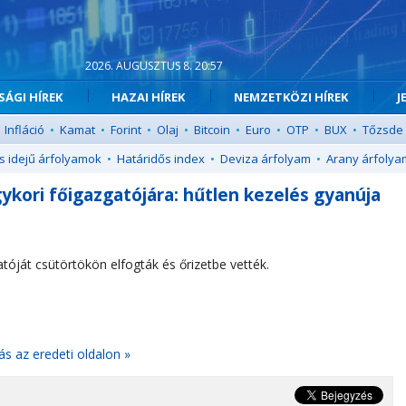
2026. AUGUSZTUS 8. 20:57
ÁGI HÍREK
HAZAI HÍREK
NEMZETKÖZI HÍREK
J
Infláció
•
Kamat
•
Forint
•
Olaj
•
Bitcoin
•
Euro
•
OTP
•
BUX
•
Tőzsde
s idejű árfolyamok
•
Határidős index
•
Deviza árfolyam
•
Arany árfolya
ykori főigazgatójára: hűtlen kezelés gyanúja
óját csütörtökön elfogták és őrizetbe vették.
ás az eredeti oldalon »