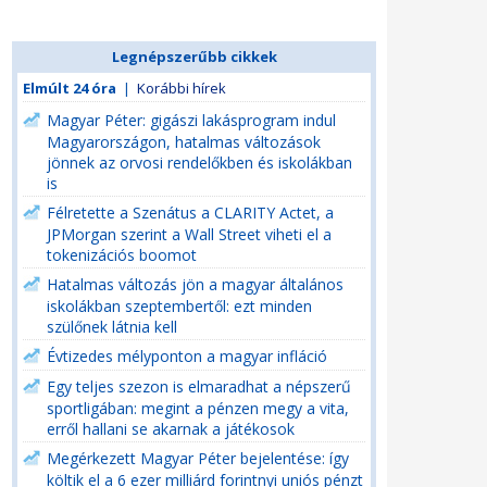
Legnépszerűbb cikkek
Elmúlt 24 óra
|
Korábbi hírek
Magyar Péter: gigászi lakásprogram indul
Magyarországon, hatalmas változások
jönnek az orvosi rendelőkben és iskolákban
is
Félretette a Szenátus a CLARITY Actet, a
JPMorgan szerint a Wall Street viheti el a
tokenizációs boomot
Hatalmas változás jön a magyar általános
iskolákban szeptembertől: ezt minden
szülőnek látnia kell
Évtizedes mélyponton a magyar infláció
Egy teljes szezon is elmaradhat a népszerű
sportligában: megint a pénzen megy a vita,
erről hallani se akarnak a játékosok
Megérkezett Magyar Péter bejelentése: így
költik el a 6 ezer milliárd forintnyi uniós pénzt