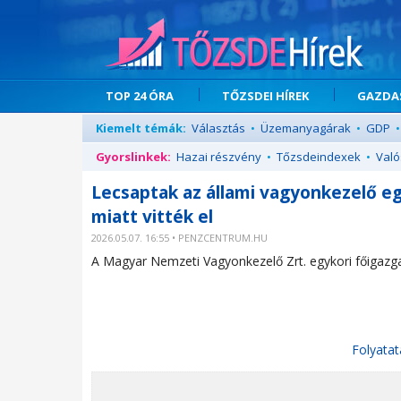
TOP 24 ÓRA
TŐZSDEI HÍREK
GAZDAS
Kiemelt témák:
Választás
•
Üzemanyagárak
•
GDP
•
Gyorslinkek:
Hazai részvény
•
Tőzsdeindexek
•
Való
Lecsaptak az állami vagyonkezelő eg
miatt vitték el
2026.05.07. 16:55 • PENZCENTRUM.HU
A Magyar Nemzeti Vagyonkezelő Zrt. egykori főigazgat
Folyatat