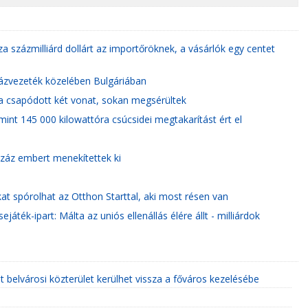
za százmilliárd dollárt az importőröknek, a vásárlók egy centet
gázvezeték közelében Bulgáriában
a csapódott két vonat, sokan megsérültek
nt 145 000 kilowattóra csúcsidei megtakarítást ért el
tszáz embert menekítettek ki
at spórolhat az Otthon Starttal, aki most résen van
áték-ipart: Málta az uniós ellenállás élére állt - milliárdok
lt belvárosi közterület kerülhet vissza a főváros kezelésébe