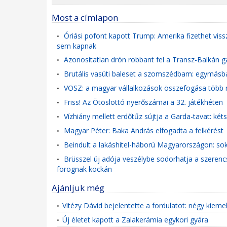
Most a címlapon
Óriási pofont kapott Trump: Amerika fizethet viss
•
sem kapnak
Azonosítatlan drón robbant fel a Transz-Balkán 
•
Brutális vasúti baleset a szomszédbam: egymásb
•
VOSZ: a magyar vállalkozások összefogása több mi
•
Friss! Az Ötöslottó nyerőszámai a 32. játékhéten
•
Vízhiány mellett erdőtűz sújtja a Garda-tavat: ké
•
Magyar Péter: Baka András elfogadta a felkérést
•
Beindult a lakáshitel-háború Magyarországon: sok
•
Brüsszel új adója veszélybe sodorhatja a szerencsej
•
forognak kockán
Ajánljuk még
Vitézy Dávid bejelentette a fordulatot: négy kieme
•
Új életet kapott a Zalakerámia egykori gyára
•