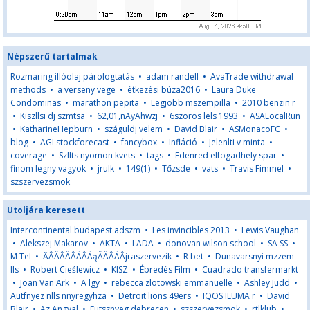
Népszerű tartalmak
Rozmaring illóolaj párologtatás
•
adam randell
•
AvaTrade withdrawal
methods
•
a verseny vege
•
étkezési búza2016
•
Laura Duke
Condominas
•
marathon pepita
•
Legjobb mszempilla
•
2010 benzin r
•
Kiszllsi dj szmtsa
•
62,01,nAyAhwzj
•
6szoros lels 1993
•
ASALocalRun
•
KatharineHepburn
•
száguldj velem
•
David Blair
•
ASMonacoFC
•
blog
•
AGLstockforecast
•
fancybox
•
Infláció
•
Jelenlti v minta
•
coverage
•
Szllts nyomon kvets
•
tags
•
Edenred elfogadhely spar
•
finom legny vagyok
•
jrulk
•
149(1)
•
Tőzsde
•
vats
•
Travis Fimmel
•
szszervezsmok
Utoljára keresett
Intercontinental budapest adszm
•
Les invincibles 2013
•
Lewis Vaughan
•
Alekszej Makarov
•
AKTA
•
LADA
•
donovan wilson school
•
SA SS
•
M Tel
•
ĂÂÄÂÄÂÄÂÄąÄÄÂÄÂjraszervezik
•
R bet
•
Dunavarsnyi mzzem
lls
•
Robert Cieślewicz
•
KISZ
•
Ébredés Film
•
Cuadrado transfermarkt
•
Joan Van Ark
•
A lgy
•
rebecca zlotowski emmanuelle
•
Ashley Judd
•
Autfnyez nlls nnyregyhza
•
Detroit lions 49ers
•
IQOS ILUMA r
•
David
Blair
•
Az Angyal
•
Futsznyeg debrecen
•
szszervezsmok
•
rtlklub
•