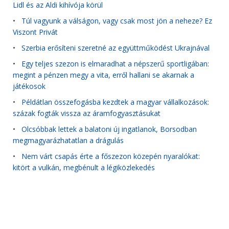
Lidl és az Aldi kihívója körül
•
Túl vagyunk a válságon, vagy csak most jön a neheze? Ez
Viszont Privát
•
Szerbia erősíteni szeretné az együttműködést Ukrajnával
•
Egy teljes szezon is elmaradhat a népszerű sportligában:
megint a pénzen megy a vita, erről hallani se akarnak a
játékosok
•
Példátlan összefogásba kezdtek a magyar vállalkozások:
százak fogták vissza az áramfogyasztásukat
•
Olcsóbbak lettek a balatoni új ingatlanok, Borsodban
megmagyarázhatatlan a drágulás
•
Nem várt csapás érte a főszezon közepén nyaralókat:
kitört a vulkán, megbénult a légiközlekedés