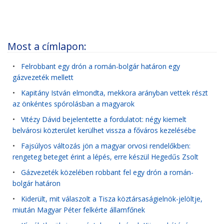
Most a címlapon:
•
Felrobbant egy drón a román-bolgár határon egy
gázvezeték mellett
•
Kapitány István elmondta, mekkora arányban vettek részt
az önkéntes spórolásban a magyarok
•
Vitézy Dávid bejelentette a fordulatot: négy kiemelt
belvárosi közterület kerülhet vissza a főváros kezelésébe
•
Fajsúlyos változás jön a magyar orvosi rendelőkben:
rengeteg beteget érint a lépés, erre készül Hegedűs Zsolt
•
Gázvezeték közelében robbant fel egy drón a román-
bolgár határon
•
Kiderült, mit válaszolt a Tisza köztársaságielnök-jelöltje,
miután Magyar Péter felkérte államfőnek