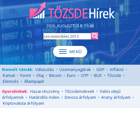
2026. AUGUSZTUS 8. 17:48
Kiemelt témák:
Választás
•
Üzemanyagárak
•
GDP
•
Infláció
•
Kamat
•
Forint
•
Olaj
•
Bitcoin
•
Euro
•
OTP
•
BUX
•
Tőzsde
•
Elemzés
•
Állampapír
Gyorslinkek:
Hazai részvény
•
Tőzsdeindexek
•
Valós idejű
árfolyamok
•
Határidős index
•
Deviza árfolyam
•
Arany árfolyam
•
Kriptovaluta árfolyam