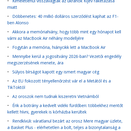
•
Kíméletlenül visszavágtak az ukránok Kijev rakétázása
miatt
•
Döbbenetes: 40 millió dolláros szerződést kaphat az F1-
ben Alonso
•
Akkora a memóriahiány, hogy több mint egy hónapot kell
várni az MacBook Air néhány modelljére
•
Fogytán a memória, hiánycikk lett a MacBook Air
•
Mennyibe kerül a jogosítvány 2026-ban? Vezetői engedély
megszerzésének menete, ára
•
Súlyos bírságot kapott egy ismert magyar cég
•
Az EU fokozott tényellenőrzést vár el a Metától és a
TikToktól
•
Az oroszok nem tudnak kiszeretni Vietnámból
•
Érik a botrány a kedvelt vidéki fürdőben: többekhez mentőt
kellett hívni, gyerekek is kórházba kerültek
•
Rendkívüli: váratlanul bezárt az orosz Mere magyar üzlete,
a Basket Plus - elérhetetlen a bolt, teljes a bizonytalanság a