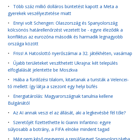
•
Több száz millió dolláros büntetést kapott a Meta a
gyerekek veszélyeztetése miatt
•
Ennyi volt Schengen: Olaszország és Spanyolország
kölcsönös határellenőrzést vezetett be - egyre éleződik a
konfliktus az eurozóna második és harmadik legnagyobb
országa között
•
Friss! A Hatoslottó nyerőszámai a 32. játékhéten, vasárnap
•
Újabb területeket veszíthetett Ukrajna: két település
elfoglalását jelentette be Moszkva
•
Hiába a fürdőzési tilalom, kitartanak a turisták a Velencei-
tó mellett: így látja a szezont egy helyi büfés
•
Energiatárolás: Magyarországnak tanulnia kellene
Bulgáriától
•
Az AI annak veszi el az állását, aki a legkevésbé fél tőle?
•
Szeretőjét fizettethette ki Gianni Infantino: egyre
súlyosabb a botrány, a FIFA elnöke mindent tagad
•
Még nem késő megvenni a repülőjegyet Spanyolországba