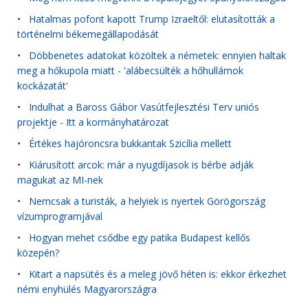
•
Hatalmas pofont kapott Trump Izraeltől: elutasították a
történelmi békemegállapodását
•
Döbbenetes adatokat közöltek a németek: ennyien haltak
meg a hőkupola miatt - 'alábecsülték a hőhullámok
kockázatát'
•
Indulhat a Baross Gábor Vasútfejlesztési Terv uniós
projektje - Itt a kormányhatározat
•
Értékes hajóroncsra bukkantak Szicília mellett
•
Kiárusított arcok: már a nyugdíjasok is bérbe adják
magukat az MI-nek
•
Nemcsak a turisták, a helyiek is nyertek Görögország
vízumprogramjával
•
Hogyan mehet csődbe egy patika Budapest kellős
közepén?
•
Kitart a napsütés és a meleg jövő héten is: ekkor érkezhet
némi enyhülés Magyarországra