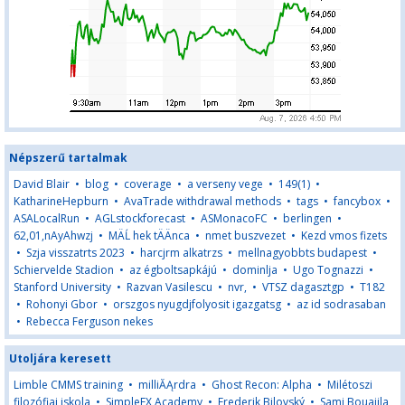
Népszerű tartalmak
David Blair
•
blog
•
coverage
•
a verseny vege
•
149(1)
•
KatharineHepburn
•
AvaTrade withdrawal methods
•
tags
•
fancybox
•
ASALocalRun
•
AGLstockforecast
•
ASMonacoFC
•
berlingen
•
62,01,nAyAhwzj
•
MÄĹ hek tÄÄnca
•
nmet buszvezet
•
Kezd vmos fizets
•
Szja visszatrts 2023
•
harcjrm alkatrzs
•
mellnagyobbts budapest
•
Schiervelde Stadion
•
az égboltsapkájú
•
dominlja
•
Ugo Tognazzi
•
Stanford University
•
Razvan Vasilescu
•
nvr,
•
VTSZ dagasztgp
•
T182
•
Rohonyi Gbor
•
orszgos nyugdjfolyosit igazgatsg
•
az id sodrasaban
•
Rebecca Ferguson nekes
Utoljára keresett
Limble CMMS training
•
milliĂĄrdra
•
Ghost Recon: Alpha
•
Milétoszi
filozófiai iskola
•
SimpleFX Academy
•
Frederik Bilovský
•
Sami Bouajila