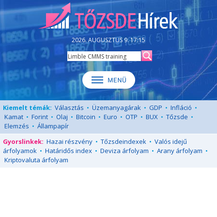
2026. AUGUSZTUS 9. 17:15
Kiemelt témák:
Választás
•
Üzemanyagárak
•
GDP
•
Infláció
•
Kamat
•
Forint
•
Olaj
•
Bitcoin
•
Euro
•
OTP
•
BUX
•
Tőzsde
•
Elemzés
•
Állampapír
Gyorslinkek:
Hazai részvény
•
Tőzsdeindexek
•
Valós idejű
árfolyamok
•
Határidős index
•
Deviza árfolyam
•
Arany árfolyam
•
Kriptovaluta árfolyam