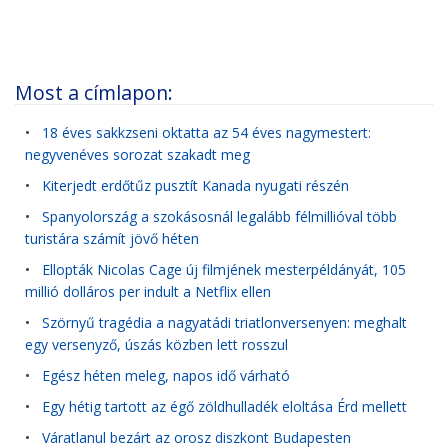
Most a címlapon:
•
18 éves sakkzseni oktatta az 54 éves nagymestert:
negyvenéves sorozat szakadt meg
•
Kiterjedt erdőtűz pusztít Kanada nyugati részén
•
Spanyolország a szokásosnál legalább félmillióval több
turistára számít jövő héten
•
Ellopták Nicolas Cage új filmjének mesterpéldányát, 105
millió dolláros per indult a Netflix ellen
•
Szörnyű tragédia a nagyatádi triatlonversenyen: meghalt
egy versenyző, úszás közben lett rosszul
•
Egész héten meleg, napos idő várható
•
Egy hétig tartott az égő zöldhulladék eloltása Érd mellett
•
Váratlanul bezárt az orosz diszkont Budapesten