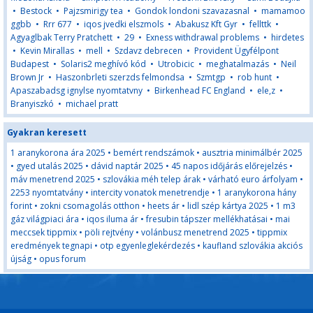
•
Bestock
•
Pajzsmirigy tea
•
Gondok londoni szavazasnal
•
mamamoo
ggbb
•
Rrr 677
•
iqos jvedki elszmols
•
Abakusz Kft Gyr
•
fellttk
•
Agyaglbak Terry Pratchett
•
29
•
Exness withdrawal problems
•
hirdetes
•
Kevin Mirallas
•
mell
•
Szdavz debrecen
•
Provident Ügyfélpont
Budapest
•
Solaris2 meghívó kód
•
Utrobicic
•
meghatalmazás
•
Neil
Brown Jr
•
Haszonbrleti szerzds felmondsa
•
Szmtgp
•
rob hunt
•
Apaszabadsg ignylse nyomtatvny
•
Birkenhead FC England
•
ele,z
•
Branyiszkó
•
michael pratt
Gyakran keresett
1 aranykorona ára 2025
•
bemért rendszámok
•
ausztria minimálbér 2025
•
gyed utalás 2025
•
dávid naptár 2025
•
45 napos időjárás előrejelzés
•
máv menetrend 2025
•
szlovákia méh telep árak
•
várható euro árfolyam
•
2253 nyomtatvány
•
intercity vonatok menetrendje
•
1 aranykorona hány
forint
•
zokni csomagolás otthon
•
heets ár
•
lidl szép kártya 2025
•
1 m3
gáz világpiaci ára
•
iqos iluma ár
•
fresubin tápszer mellékhatásai
•
mai
meccsek tippmix
•
pöli rejtvény
•
volánbusz menetrend 2025
•
tippmix
eredmények tegnapi
•
otp egyenleglekérdezés
•
kaufland szlovákia akciós
újság
•
opus forum