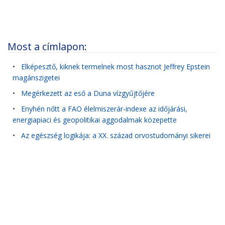
Most a címlapon:
•
Elképesztő, kiknek termelnek most hasznot Jeffrey Epstein
magánszigetei
•
Megérkezett az eső a Duna vízgyűjtőjére
•
Enyhén nőtt a FAO élelmiszerár-indexe az időjárási,
energiapiaci és geopolitikai aggodalmak közepette
•
Az egészség logikája: a XX. század orvostudományi sikerei