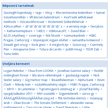
Népszerű tartalmak
Quiznight bajnokság
•
tags
•
blog
•
Kles termesztse kiskertben
•
kamat
összehasonlítás
•
kft kincses kalendrium
•
AvaTrade withdrawal
methods
•
AGLstockforecast
•
Köztemető Székesfehérvár
•
ASALocalRun
•
ďż˝ďż˝ďż˝ďż˝ďż˝ďż˝ďż˝ďż˝ s
•
a verseny vege
•
fancybox
•
KatharineHepburn
•
149(1)
•
ASMonacoFC
•
David Blair
•
62,01,nAyAhwzj
•
coverage
•
Női fáraók
•
rszmunkaidnek
•
HSBC
Prague, Csehorszg
•
Knyvespolc ingyen elvihet
•
samantha lockwood
•
Dewalt gyrt orszg
•
Kozk gnes
•
A megtorls tjn
•
Szszorszg
•
Csermely
Pter
•
Annapurna Devi
•
Toluca de Lerdo
•
Judith Hoag
•
TEOR Zab
•
Temu letlts
Utoljára keresett
Logan Ndenbe
•
Chuu from LOONA
•
Jonathan Gannon salary
•
Reddit
nottingham forest
•
Bla store vélemények
•
gazdasági naptár
•
Nick
Seeler salary
•
Gig Harbor map
•
Beautifulwoman
•
Alpha bank
•
Kevin
Clash
•
Mándy Iván
•
osztalékszelvény vágás
•
HSBC Prague, Csehorszg
•
6910
•
Src jelentése
•
Tigrismogyoró vetőmag ár
•
József Baróthy
•
nyugd­j kalkultor 2011
•
ÁNY osztalék
•
Szgyentelenek
•
soros gy
•
ĂÂÄšĹgyfĂÂÄšlszolgĂÂĂÂlat.szeg ed
•
fhb technikai elemzs
•
műanyag
áruk
•
Okan Kocuk
•
The Somatic Defilement
•
alexander nanau
nothingwood
•
Zara soccer player
•
David Silverman
•
Lottie