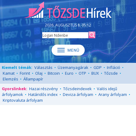
2026. AUGUSZTUS 8. 05:12
Kiemelt témák:
Választás
•
Üzemanyagárak
•
GDP
•
Infláció
•
Kamat
•
Forint
•
Olaj
•
Bitcoin
•
Euro
•
OTP
•
BUX
•
Tőzsde
•
Elemzés
•
Állampapír
Gyorslinkek:
Hazai részvény
•
Tőzsdeindexek
•
Valós idejű
árfolyamok
•
Határidős index
•
Deviza árfolyam
•
Arany árfolyam
•
Kriptovaluta árfolyam