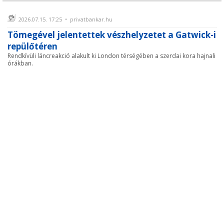
2026.07.15. 17:25 • privatbankar.hu
Tömegével jelentettek vészhelyzetet a Gatwick-i
repülőtéren
Rendkívüli láncreakció alakult ki London térségében a szerdai kora hajnali
órákban.