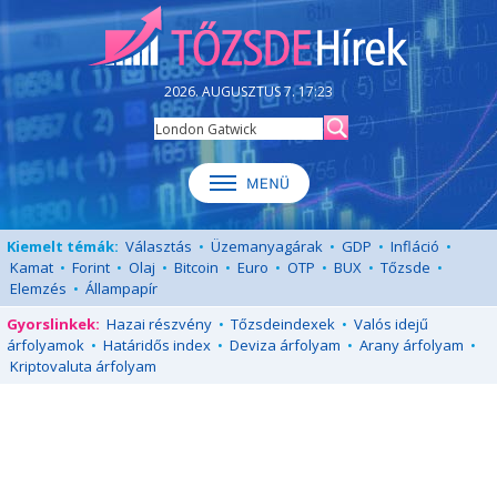
2026. AUGUSZTUS 7. 17:23
Kiemelt témák:
Választás
•
Üzemanyagárak
•
GDP
•
Infláció
•
Kamat
•
Forint
•
Olaj
•
Bitcoin
•
Euro
•
OTP
•
BUX
•
Tőzsde
•
Elemzés
•
Állampapír
Gyorslinkek:
Hazai részvény
•
Tőzsdeindexek
•
Valós idejű
árfolyamok
•
Határidős index
•
Deviza árfolyam
•
Arany árfolyam
•
Kriptovaluta árfolyam