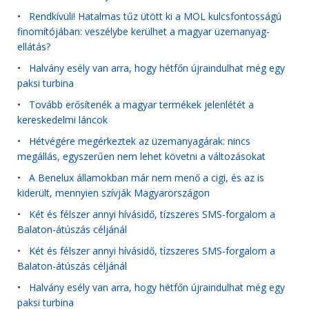
•
Rendkívüli! Hatalmas tűz ütött ki a MOL kulcsfontosságú
finomítójában: veszélybe kerülhet a magyar üzemanyag-
ellátás?
•
Halvány esély van arra, hogy hétfőn újraindulhat még egy
paksi turbina
•
Tovább erősítenék a magyar termékek jelenlétét a
kereskedelmi láncok
•
Hétvégére megérkeztek az üzemanyagárak: nincs
megállás, egyszerűen nem lehet követni a változásokat
•
A Benelux államokban már nem menő a cigi, és az is
kiderült, mennyien szívják Magyarországon
•
Két és félszer annyi hívásidő, tízszeres SMS-forgalom a
Balaton-átúszás céljánál
•
Két és félszer annyi hívásidő, tízszeres SMS-forgalom a
Balaton-átúszás céljánál
•
Halvány esély van arra, hogy hétfőn újraindulhat még egy
paksi turbina