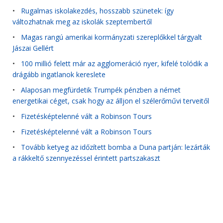
•
Rugalmas iskolakezdés, hosszabb szünetek: így
változhatnak meg az iskolák szeptembertől
•
Magas rangú amerikai kormányzati szereplőkkel tárgyalt
Jászai Gellért
•
100 millió felett már az agglomeráció nyer, kifelé tolódik a
drágább ingatlanok kereslete
•
Alaposan megfürdetik Trumpék pénzben a német
energetikai céget, csak hogy az álljon el szélerőművi terveitől
•
Fizetésképtelenné vált a Robinson Tours
•
Fizetésképtelenné vált a Robinson Tours
•
Tovább ketyeg az időzített bomba a Duna partján: lezárták
a rákkeltő szennyezéssel érintett partszakaszt