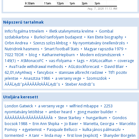
Népszerű tartalmak
Inflci fogalma trtnelem
•
Illetk utalvnyminta krelme
•
Gombal
szdabikarbna
•
Burkol tanfolyam budapest
•
Ken Etete biography
•
Orbn Andrea
•
Szenzs szilzs klnbsg
•
Ny nyomtatvány önellenőrzés
•
Nutridrink hasmens
•
Smart football Stats
•
Magyar rapszdia 1979
•
7022 TEOR
•
blog
•
KatharineHepburn
•
Modern edzsmdszerek
•
149(1)
•
ASMonacoFC
•
vas rfolyama
•
tags
•
ASALocalRun
•
coverage
•
AvaTrade withdrawal methods
•
AGLstockforecast
•
David Blair
•
62,01,nAyAhwzj
•
fancybox
•
stanisaw albrecht radziwi
•
Ttf1 pozitv
jelentse
•
Anasztzia 1986
•
a verseny vege
•
Szomszdok
•
ÄÂĂĹĄďż˝pÄÂÄÂĂÂ­tÄÂĂĹĄďż˝s
•
Stieber Andrďż˝s
Utoljára keresett
London Gatwick
•
a verseny vege
•
wilfried mbappe
•
2253
nyomtatvány letöltése
•
amber heard
•
gong master builder
•
ĂÂÄÂĂÂÄÂrĂÂÄÂÄÂĂÂÄÂk
•
Steve Starkey
•
hungarikum
•
Gondos
bocsok 1988
•
Erin Ann Shipka
•
Jo Baier
•
Marietta, Georgia
•
Marcelito
Pomoy
•
egyetemist
•
Pasquale Bellucci
•
kulka jános pálmaszív
•
tormented
•
A tanr
•
linda may
•
first love [explicit]
•
Shanyder Borgelin