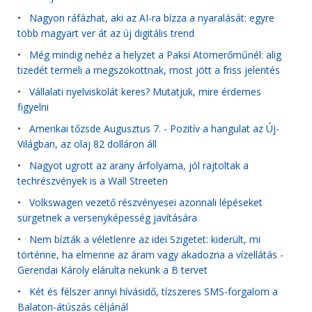
•
Nagyon ráfázhat, aki az AI-ra bízza a nyaralását: egyre
több magyart ver át az új digitális trend
•
Még mindig nehéz a helyzet a Paksi Atomerőműnél: alig
tizedét termeli a megszokottnak, most jött a friss jelentés
•
Vállalati nyelviskolát keres? Mutatjuk, mire érdemes
figyelni
•
Amerikai tőzsde Augusztus 7. - Pozitív a hangulat az Új-
Világban, az olaj 82 dolláron áll
•
Nagyot ugrott az arany árfolyama, jól rajtoltak a
techrészvények is a Wall Streeten
•
Volkswagen vezető részvényesei azonnali lépéseket
sürgetnek a versenyképesség javítására
•
Nem bízták a véletlenre az idei Szigetet: kiderült, mi
történne, ha elmenne az áram vagy akadozna a vízellátás -
Gerendai Károly elárulta nekünk a B tervet
•
Két és félszer annyi hívásidő, tízszeres SMS-forgalom a
Balaton-átúszás céljánál