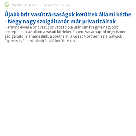
2026.06.01. 07:20 • tozsdeforum.hu
Újabb brit vasúttársaságok kerültek állami kézbe
- Négy nagy szolgáltatót már privatizáltak
Harminc évvel a brit vasút privatizációja után ismét egyre nagyobb
szerepet kap az állam a vasúti közlekedésben. Vasárnaptól négy ismert
szolgáltató, a Thameslink, a Southern, a Great Northern és a Gatwick
Express is állami irányítás alá került. A dö ...