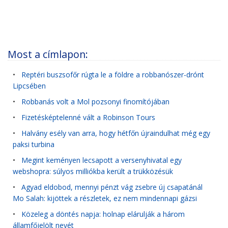
Most a címlapon:
•
Reptéri buszsofőr rúgta le a földre a robbanószer-drónt
Lipcsében
•
Robbanás volt a Mol pozsonyi finomítójában
•
Fizetésképtelenné vált a Robinson Tours
•
Halvány esély van arra, hogy hétfőn újraindulhat még egy
paksi turbina
•
Megint keményen lecsapott a versenyhivatal egy
webshopra: súlyos milliókba került a trükközésük
•
Agyad eldobod, mennyi pénzt vág zsebre új csapatánál
Mo Salah: kijöttek a részletek, ez nem mindennapi gázsi
•
Közeleg a döntés napja: holnap elárulják a három
államfőjelölt nevét