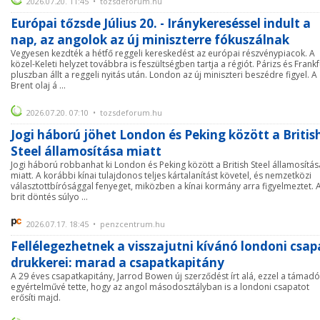
2026.07.20. 11:45 • tozsdeforum.hu
Európai tőzsde Július 20. - Iránykereséssel indult a
nap, az angolok az új miniszterre fókuszálnak
Vegyesen kezdték a hétfő reggeli kereskedést az európai részvénypiacok. A
közel-Keleti helyzet továbbra is feszültségben tartja a régiót. Párizs és Frankf
pluszban állt a reggeli nyitás után. London az új miniszteri beszédre figyel. A
Brent olaj á ...
2026.07.20. 07:10 • tozsdeforum.hu
Jogi háború jöhet London és Peking között a Britis
Steel államosítása miatt
Jogi háború robbanhat ki London és Peking között a British Steel államosítás
miatt. A korábbi kínai tulajdonos teljes kártalanítást követel, és nemzetközi
választottbírósággal fenyeget, miközben a kínai kormány arra figyelmeztet. 
brit döntés súlyo ...
2026.07.17. 18:45 • penzcentrum.hu
Fellélegezhetnek a visszajutni kívánó londoni csap
drukkerei: marad a csapatkapitány
A 29 éves csapatkapitány, Jarrod Bowen új szerződést írt alá, ezzel a támadó
egyértelművé tette, hogy az angol másodosztályban is a londoni csapatot
erősíti majd.