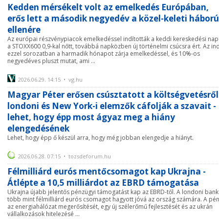
Kedden mérsékelt volt az emelkedés Európában,
erős lett a második negyedév a közel-keleti háború
ellenére
Az európai részvénypiacok emelkedéssel indították a keddi kereskedési nap
a STOXX600 0,9-kal nőtt, továbbá napközben új történelmi csúcsra ért. Az in
ezzel sorozatban a harmadik hónapot zárja emelkedéssel, és 10%-os
negyedéves pluszt mutat, ami ...
2026.06.29. 14:15 • vg.hu
Magyar Péter erősen csúsztatott a költségvetésről
londoni és New York-i elemzők cáfolják a szavait -
lehet, hogy épp most ágyaz meg a hiány
elengedésének
Lehet, hogy épp ő készül arra, hogy még jobban elengedje a hiányt.
2026.06.28. 07:15 • tozsdeforum.hu
Félmilliárd eurós mentőcsomagot kap Ukrajna -
Átlépte a 10,5 milliárdot az EBRD támogatása
Ukrajna újabb jelentős pénzügyi támogatást kap az EBRD-től. A londoni bank
több mint félmilliárd eurós csomagot hagyott jóvá az ország számára. A pé
az energiahálózat megerősítését, egy új szélerőmű fejlesztését és az ukrán
vállalkozások hitelezésé ...