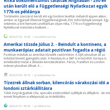
Ritka dokumentumot találtak Angliában - 250 év
után került elő a Függetlenségi Nyilatkozat egyik
1776-os példánya
Történelmi szenzáció került elő egy londoni levéltár mélyéről éppen akkor,
amikor az Egyesült Államok függetlenségének 250. évfordulóját ünnepli. Egy
önkéntes a brit Nemzeti Levéltárban olyan ritka, 1776-os Függetlenségi
Nyilatkozat-másolatra bukkant ...
2026.07.02. 16:30 • tozsdeforum.hu
Amerikai tőzsde Július 2. - Beindult a kontinens, a
munkaerőpiac adatait pozitívan fogadta a régió
Pozitívan indultak az amerikai tőzsdék csütörtökön. A DJIA pluszban áll az
indulást követő gyengülés után. A Nasdaq és a S&P is erősödött. Európa is
emelkedést mutat a délutáni kereskedésben. Párizs, Frankfurt és London
indexei pluszban állnak. A ...
2026.07.02. 09:10 • privatbankar.hu
Tízezrek állnak sorban, kilencórás várakozási idő a
londoni sztárkiállításra
Több évig tárgyaltak róla, speciális eszközökkel szállítják és állítják ki - de m
ennek fényében is elképesztő az érdeklődés.
2026.07.01. 09:30 • profitline.hu