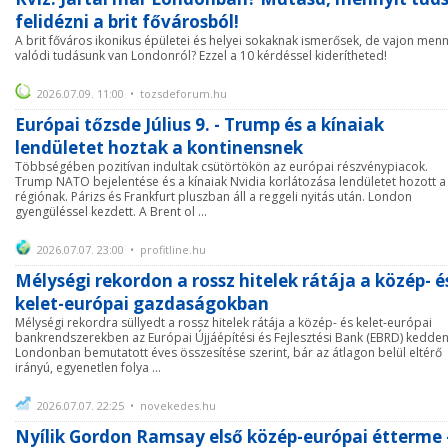
felidézni a brit fővárosból!
A brit főváros ikonikus épületei és helyei sokaknak ismerősek, de vajon menn
valódi tudásunk van Londonról? Ezzel a 10 kérdéssel kiderítheted!
2026.07.09. 11:00 • tozsdeforum.hu
Európai tőzsde Július 9. - Trump és a kínaiak
lendületet hoztak a kontinensnek
Többségében pozitívan indultak csütörtökön az európai részvénypiacok.
Trump NATO bejelentése és a kínaiak Nvidia korlátozása lendületet hozott a
régiónak. Párizs és Frankfurt pluszban áll a reggeli nyitás után. London
gyengüléssel kezdett. A Brent ol ...
2026.07.07. 23:00 • profitline.hu
Mélységi rekordon a rossz hitelek rátája a közép- é
kelet-európai gazdaságokban
Mélységi rekordra süllyedt a rossz hitelek rátája a közép- és kelet-európai
bankrendszerekben az Európai Újjáépítési és Fejlesztési Bank (EBRD) kedde
Londonban bemutatott éves összesítése szerint, bár az átlagon belül eltérő
irányú, egyenetlen folya ...
2026.07.07. 22:25 • novekedes.hu
Nyílik Gordon Ramsay első közép-európai étterme 