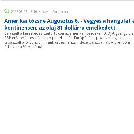
2026.08.06. 18:10 • tozsdeforum.hu
Amerikai tőzsde Augusztus 6. - Vegyes a hangulat 
kontinensen, az olaj 81 dollárra emelkedett
Lelassult a kereskedés csütörtökön az amerikai tőzsdéken. A DJIA gyengült, a
S&P erősödött és a Nasdaq pluszban áll. Európánál is pozitív hangulat
tapasztalható. London, Frankfurt és Párizs indexe pluszban áll. A Brent olaj
árfolyama 81 dollárná ...