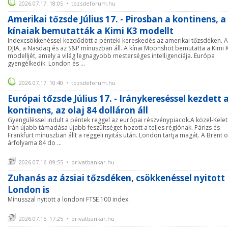
2026.07.17. 18:05 • tozsdeforum.hu
Amerikai tőzsde Július 17. - Pirosban a kontinens, a
kínaiak bemutatták a Kimi K3 modellt
Indexcsökkenéssel kezdődött a pénteki kereskedés az amerikai tőzsdéken. A
DJIA, a Nasdaq és az S&P mínuszban áll. A kínai Moonshot bemutatta a Kimi 
modelljét, amely a világ legnagyobb mesterséges intelligenciája. Európa
gyengélkedik. London és ...
2026.07.17. 10:40 • tozsdeforum.hu
Európai tőzsde Július 17. - Iránykereséssel kezdett 
kontinens, az olaj 84 dolláron áll
Gyengüléssel indult a péntek reggel az európai részvénypiacok.A közel-Kele
Irán újabb támadása újabb feszültséget hozott a teljes régiónak. Párizs és
Frankfurt mínuszban állt a reggeli nyitás után. London tartja magát. A Brent o
árfolyama 84 do ...
2026.07.16. 09:55 • privatbankar.hu
Zuhanás az ázsiai tőzsdéken, csökkenéssel nyitott
London is
Mínusszal nyitott a londoni FTSE 100 index.
2026.07.15. 17:25 • privatbankar.hu