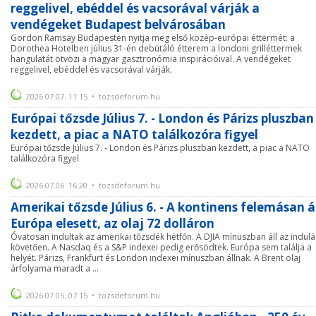
reggelivel, ebéddel és vacsorával várják a
vendégeket Budapest belvárosában
Gordon Ramsay Budapesten nyitja meg első közép-európai éttermét: a
Dorothea Hotelben július 31-én debütáló étterem a londoni grilléttermek
hangulatát ötvözi a magyar gasztronómia inspirációival. A vendégeket
reggelivel, ebéddel és vacsorával várják.
2026.07.07. 11:15 • tozsdeforum.hu
Európai tőzsde Július 7. - London és Párizs pluszban
kezdett, a piac a NATO találkozóra figyel
Európai tőzsde Július 7. - London és Párizs pluszban kezdett, a piac a NATO
találkozóra figyel
2026.07.06. 16:20 • tozsdeforum.hu
Amerikai tőzsde Július 6. - A kontinens felemásan ál
Európa elesett, az olaj 72 dolláron
Óvatosan indultak az amerikai tőzsdék hétfőn. A DJIA mínuszban áll az indulá
követően. A Nasdaq és a S&P indexei pedig erősödtek. Európa sem találja a
helyét. Párizs, Frankfurt és London indexei mínuszban állnak. A Brent olaj
árfolyama maradt a ...
2026.07.05. 07:15 • tozsdeforum.hu