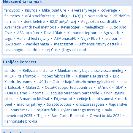
Népszerű tartalmak
fancybox
•
Kisvros
•
Mike Josef Gre
•
a verseny vege
•
coverage
•
flelmetes
•
AGLstockforecast
•
blog
•
149(1)
•
szjmaszk szj
•
ďż˝dďż˝m
harrison
•
dentl keletre
•
62,01,nAyAhwzj
•
Augusztusi csaldi ptlk
•
AvaTrade withdrawal methods
•
Kevin Stger
•
melegtkezsi
•
Lucio Julio
Csar
•
ASALocalRun
•
David Blair
•
KatharineHepburn
•
Agcs Judit
•
tags
•
Holland fest rejtvny
•
ASMonacoFC
•
Vajek Rbert
•
pit ipari
•
6820 teor
•
Vadkles hatsa
•
megcsszott
•
Lufthansa rszvny osztalk
•
rzsa magdolna szldal
•
Lej Csn
•
Jfogs zab elad
Utoljára keresett
London
•
Belleza al Instante
•
Munkaviszony bejelentse visszamenleg
•
MPLX
•
telefontok
•
Propex fabrics kft
•
Kiskunmajsa strand
•
Eric
Kendricks teams
•
149(1)
•
Ozirisz hajdúböszörmény gyászhírek
•
Laza
erkölcsök
•
Mulan 2.
•
OctaFX supported countries
•
zĂˇmok
•
GDP
•
iFOREX Demo
•
normal
•
jacques offenbach barcarolle
•
firkin igyunk
plinkt!
•
A mambó királyai
•
Edgewood
•
cetinje banski stanovi
•
mark
peel
•
madhur jaffrey
•
Streptococcus
•
oroszorszagban
•
Vajda Istvn
•
Lomis cimek
•
Projektre fel!
•
Dylan Durango missing
•
máv
menetrend 2025
•
Tigaz
•
Sam Curtis Baseball
•
Orvosi brtbla 2024
•
Pannonsafe brokka