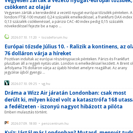
Vegyesen zártak a vezető nyugat-európai tőzsdék,
csökkent az olajár
Vegyesen zárták a kereskedést a vezető nyugat-európai tőzsdék pénteken. A
londoni FTSE-100 mutató 0,24 százalék emelkedéssel, a frankfurti DAX-index
0,13 százalék csökkenéssel, a párizsi CAC-40 index pedig 0,15 százalék
növekedéssel fejezte be a napo ...
2026.07.10. 11:20 • tozsdeforum.hu
Európai tőzsde Július 10. - Ralizik a kontinens, az ol
76 dolláron várja a híreket
Pozitívan indultak az európai részvénypiacok pénteken. Párizs és Frankfurt
pluszban áll a reggeli nyitás után. London is emelkedéssel kezdett. A Brent ol
árfolyama 76 dolláron várja az újabb híreket amelyre reagálhat. Az arany
jegyzése újból gyengü ...
2026.07.10. 09:25 • vg.hu
Dráma a Wizz Air járatán Londonban: csak most
derült ki, milyen közel volt a katasztrófa 168 utass
a fedélzeten - iszonyú nagyot hibázott a pilóta
Emberi mulasztás történt.
2026.07.09. 18:00 • penzcentrum.hu
Kvíz: Jártál már Londonban? Mutasd, mennyit tud