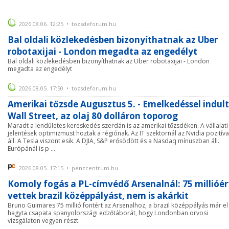
2026.08.06. 12:25 • tozsdeforum.hu
Bal oldali közlekedésben bizonyíthatnak az Uber
robotaxijai - London megadta az engedélyt
Bal oldali közlekedésben bizonyíthatnak az Uber robotaxijai - London
megadta az engedélyt
2026.08.05. 17:50 • tozsdeforum.hu
Amerikai tőzsde Augusztus 5. - Emelkedéssel indult
Wall Street, az olaj 80 dolláron toporog
Maradt a lendületes kereskedés szerdán is az amerikai tőzsdéken. A vállalati
jelentések optimizmust hoztak a régiónak. Az IT szektornál az Nvidia pozitív
áll. A Tesla viszont esik. A DJIA, S&P erősödött és a Nasdaq mínuszban áll.
Európánál is p ...
2026.08.05. 17:15 • penzcentrum.hu
Komoly fogás a PL-címvédő Arsenalnál: 75 millióér
vettek brazil középpályást, nem is akárkit
Bruno Guimares 75 millió fontért az Arsenalhoz, a brazil középpályás már el 
hagyta csapata spanyolországi edzőtáborát, hogy Londonban orvosi
vizsgálaton vegyen részt.