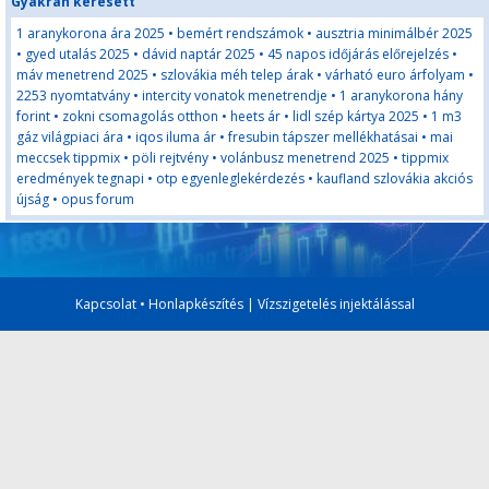
Gyakran keresett
1 aranykorona ára 2025
•
bemért rendszámok
•
ausztria minimálbér 2025
•
gyed utalás 2025
•
dávid naptár 2025
•
45 napos időjárás előrejelzés
•
máv menetrend 2025
•
szlovákia méh telep árak
•
várható euro árfolyam
•
2253 nyomtatvány
•
intercity vonatok menetrendje
•
1 aranykorona hány
forint
•
zokni csomagolás otthon
•
heets ár
•
lidl szép kártya 2025
•
1 m3
gáz világpiaci ára
•
iqos iluma ár
•
fresubin tápszer mellékhatásai
•
mai
meccsek tippmix
•
pöli rejtvény
•
volánbusz menetrend 2025
•
tippmix
eredmények tegnapi
•
otp egyenleglekérdezés
•
kaufland szlovákia akciós
újság
•
opus forum
Kapcsolat
•
Honlapkészítés
|
Vízszigetelés injektálással