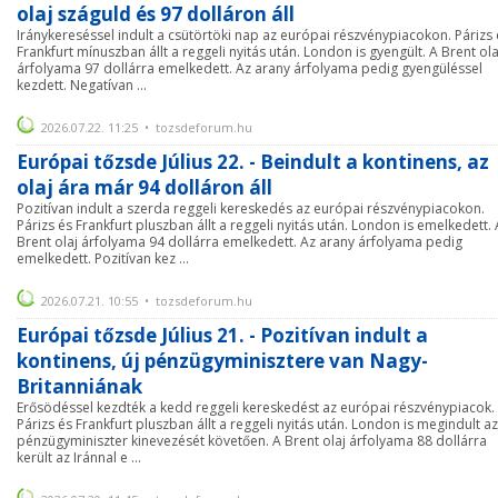
olaj száguld és 97 dolláron áll
Iránykereséssel indult a csütörtöki nap az európai részvénypiacokon. Párizs 
Frankfurt mínuszban állt a reggeli nyitás után. London is gyengült. A Brent ola
árfolyama 97 dollárra emelkedett. Az arany árfolyama pedig gyengüléssel
kezdett. Negatívan ...
2026.07.22. 11:25 • tozsdeforum.hu
Európai tőzsde Július 22. - Beindult a kontinens, az
olaj ára már 94 dolláron áll
Pozitívan indult a szerda reggeli kereskedés az európai részvénypiacokon.
Párizs és Frankfurt pluszban állt a reggeli nyitás után. London is emelkedett. 
Brent olaj árfolyama 94 dollárra emelkedett. Az arany árfolyama pedig
emelkedett. Pozitívan kez ...
2026.07.21. 10:55 • tozsdeforum.hu
Európai tőzsde Július 21. - Pozitívan indult a
kontinens, új pénzügyminisztere van Nagy-
Britanniának
Erősödéssel kezdték a kedd reggeli kereskedést az európai részvénypiacok.
Párizs és Frankfurt pluszban állt a reggeli nyitás után. London is megindult az
pénzügyminiszter kinevezését követően. A Brent olaj árfolyama 88 dollárra
került az Iránnal e ...