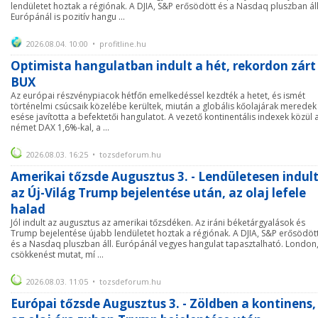
lendületet hoztak a régiónak. A DJIA, S&P erősödött és a Nasdaq pluszban áll
Európánál is pozitív hangu ...
2026.08.04. 10:00 • profitline.hu
Optimista hangulatban indult a hét, rekordon zárt
BUX
Az európai részvénypiacok hétfőn emelkedéssel kezdték a hetet, és ismét
történelmi csúcsaik közelébe kerültek, miután a globális kőolajárak meredek
esése javította a befektetői hangulatot. A vezető kontinentális indexek közül 
német DAX 1,6%-kal, a ...
2026.08.03. 16:25 • tozsdeforum.hu
Amerikai tőzsde Augusztus 3. - Lendületesen indul
az Új-Világ Trump bejelentése után, az olaj lefele
halad
Jól indult az augusztus az amerikai tőzsdéken. Az iráni béketárgyalások és
Trump bejelentése újabb lendületet hoztak a régiónak. A DJIA, S&P erősödöt
és a Nasdaq pluszban áll. Európánál vegyes hangulat tapasztalható. London
csökkenést mutat, mí ...
2026.08.03. 11:05 • tozsdeforum.hu
Európai tőzsde Augusztus 3. - Zöldben a kontinens,