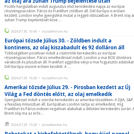
az olaj ára zuhan Trump bejelentése után
Pozitív hangulatban indult augusztus első kereskedési napja az európai
részvénypiacokon. Párizs és Frankfurt zöldben áll. Dél-Európa is erősen
kezdett. London enyhe gyengülést mutat a reggeli időszakban. A Brent olaj á
zuhan Trump bejelentését köve ...
2026.07.30. 10:45 • tozsdeforum.hu
Európai tőzsde Július 30. - Zöldben indult a
kontinens, az olaj kiszabadult és 92 dolláron áll
Többségében pozitívan indult a csütörtöki kereskedés az európai
részvénypiacokon. Párizs emelkedéssel indult. London a mai BOE döntésre
várakozik és pluszban áll. Frankfurt aggódva várja a mai fogyasztói adatokat
Dél-Európa viszont erősen kezdett. A ...
2026.07.29. 16:30 • tozsdeforum.hu
Amerikai tőzsde Július 29. - Pirosban kezdett az Új
Világ a Fed döntés előtt, az olaj emelkedik
Gyengüléssel indult a szerdai kereskedés az amerikai tőzsdéken. A DJIA, S&P
a Nasdaq mínuszban áll. Európában London tartja az emelkedést, míg
Frankfurt és Párizs indexei negatívan alakultak a délutáni kereskedés során. 
Brent olaj ma az erős ...
2026.07.29. 15:20 • privatbankar.hu
Robotokat a kisbefektetőknek, hogy éjjel-nappal