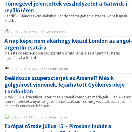
Tömegével jelentettek vészhelyzetet a Gatwick-i
repülőtéren
Rendkívüli láncreakció alakult ki London térségében a szerdai kora hajnali
órákban.
2026.07.15. 16:55 • privatbankar.hu
A nap képe: nem akárhogy készül London az angol
argentin csatára
Ma este közép-európai idő szerint 9 órától Anglia és Argentína játszik
egymással a foci-vb-n.
2026.07.15. 16:45 • penzcentrum.hu
Beáldozza szupersztárját az Arsenal? Másik
gólgyárost vinnének, lejárhatott Gyökeres ideje
Londonban
A talkSPORT értesülései szerint az Arsenal komolyan mérlegeli Julián Álvarez
szerződtetését a nyári átigazolási időszakban - és még vezéráldozatra is
hajlandó ennek érdekében.
2026.07.15. 11:10 • tozsdeforum.hu
Európai tőzsde Július 15. - Pirosban indult a