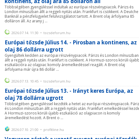
kontinens, az olaj ára 85 dolláron áll
Többségében gyengüléssel indultak az európai részvénypiacok. Párizs és
London mínuszban állt a reggeli nyitás után. Frankfurt is csökkent. A Deutche
Banknál a pénzfelügyelet felülvizsgálatot tartott. A Brent olaj árfolyama 85
dolláron áll. Az arany j ...
2026.07.14. 11:30 • tozsdeforum.hu
Európai tőzsde Július 14. - Pirosban a kontinens, az
olaj 86 dollárra ugrott
Gyengültek kedden az európai részvénypiacok. Párizs és London mínuszban
állt a reggeli nyitás után. Frankfurt is csökkent. A Hormuzi-szoros körüli újab
eszkalációra az olajpiac komoly áremelkedéssel reagált. A Brent olaj
árfolyama már újra 86 dollár ...
2026.07.13. 10:45 • tozsdeforum.hu
Európai tőzsde Július 13. - Irányt keres Európa, az
olaj 78 dollárra ugrott
Többségében gyengüléssel kezdték a hetet az európai részvénypiacok. Pári
és London mínuszban állt a reggeli nyitás után. Frankfurt emelkedéssel kezde
A Hormuzi-szoros körüli újabb eszkaláció az olajpiacon is komoly
áremelkedést hozott. A Brent o ...
2026.07.10. 21:00 • profitline.hu