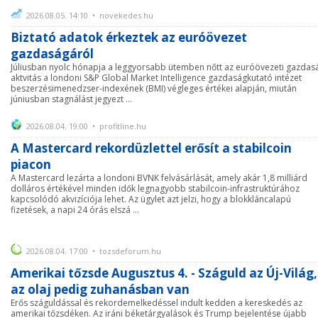
2026.08.05. 14:10 • novekedes.hu
Biztató adatok érkeztek az euróövezet
gazdaságáról
Júliusban nyolc hónapja a leggyorsabb ütemben nőtt az euróövezeti gazdas
aktvitás a londoni S&P Global Market Intelligence gazdaságkutató intézet
beszerzésimenedzser-indexének (BMI) végleges értékei alapján, miután
júniusban stagnálást jegyezt ...
2026.08.04. 19:00 • profitline.hu
A Mastercard rekordüzlettel erősít a stabilcoin
piacon
A Mastercard lezárta a londoni BVNK felvásárlását, amely akár 1,8 milliárd
dolláros értékével minden idők legnagyobb stabilcoin-infrastruktúrához
kapcsolódó akvizíciója lehet. Az ügylet azt jelzi, hogy a blokkláncalapú
fizetések, a napi 24 órás elszá ...
2026.08.04. 17:00 • tozsdeforum.hu
Amerikai tőzsde Augusztus 4. - Száguld az Új-Világ,
az olaj pedig zuhanásban van
Erős száguldással és rekordemelkedéssel indult kedden a kereskedés az
amerikai tőzsdéken. Az iráni béketárgyalások és Trump bejelentése újabb