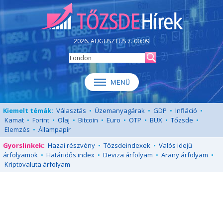
2026. AUGUSZTUS 7. 00:09
Kiemelt témák:
Választás
•
Üzemanyagárak
•
GDP
•
Infláció
•
Kamat
•
Forint
•
Olaj
•
Bitcoin
•
Euro
•
OTP
•
BUX
•
Tőzsde
•
Elemzés
•
Állampapír
Gyorslinkek:
Hazai részvény
•
Tőzsdeindexek
•
Valós idejű
árfolyamok
•
Határidős index
•
Deviza árfolyam
•
Arany árfolyam
•
Kriptovaluta árfolyam