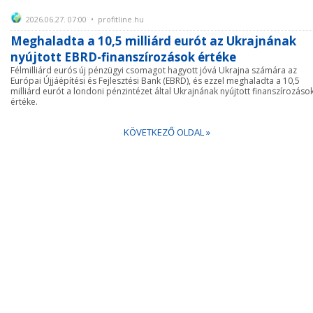
2026.06.27. 07:00 • profitline.hu
Meghaladta a 10,5 milliárd eurót az Ukrajnának
nyújtott EBRD-finanszírozások értéke
Félmilliárd eurós új pénzügyi csomagot hagyott jóvá Ukrajna számára az
Európai Újjáépítési és Fejlesztési Bank (EBRD), és ezzel meghaladta a 10,5
milliárd eurót a londoni pénzintézet által Ukrajnának nyújtott finanszírozáso
értéke.
KÖVETKEZŐ OLDAL »