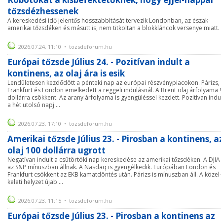
tőzsdézhessenek
A kereskedési idő jelentős hosszabbítását tervezik Londonban, az észak-
amerikai tőzsdéken és másutt is, nem titkoltan a blokkláncok versenye miatt.
2026.07.24. 11:10 • tozsdeforum.hu
Európai tőzsde Július 24. - Pozitívan indult a
kontinens, az olaj ára is esik
Lendületesen kezdődött a pénteki nap az európai részvénypiacokon. Párizs,
Frankfurt és London emelkedett a reggeli indulásnál. A Brent olaj árfolyama 
dollárra csökkent. Az arany árfolyama is gyengüléssel kezdett. Pozitívan indu
a hét utolsó napj ...
2026.07.23. 17:10 • tozsdeforum.hu
Amerikai tőzsde Július 23. - Pirosban a kontinens, a
olaj 100 dollárra ugrott
Negatívan indult a csütörtöki nap kereskedése az amerikai tőzsdéken. A DJIA
az S&P mínuszban állnak. A Nasdaq is gyengélkedik. Európában London és
Frankfurt csökkent az EKB kamatdöntés után. Párizs is mínuszban áll. A közel
keleti helyzet újab ...
2026.07.23. 11:15 • tozsdeforum.hu
Európai tőzsde Július 23. - Pirosban a kontinens az