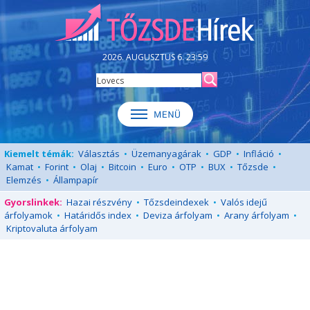
2026. AUGUSZTUS 6. 23:59
Kiemelt témák:
Választás
•
Üzemanyagárak
•
GDP
•
Infláció
•
Kamat
•
Forint
•
Olaj
•
Bitcoin
•
Euro
•
OTP
•
BUX
•
Tőzsde
•
Elemzés
•
Állampapír
Gyorslinkek:
Hazai részvény
•
Tőzsdeindexek
•
Valós idejű
árfolyamok
•
Határidős index
•
Deviza árfolyam
•
Arany árfolyam
•
Kriptovaluta árfolyam