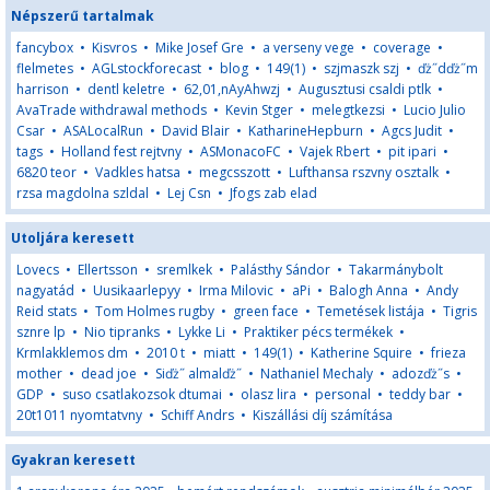
Népszerű tartalmak
fancybox
•
Kisvros
•
Mike Josef Gre
•
a verseny vege
•
coverage
•
flelmetes
•
AGLstockforecast
•
blog
•
149(1)
•
szjmaszk szj
•
ďż˝dďż˝m
harrison
•
dentl keletre
•
62,01,nAyAhwzj
•
Augusztusi csaldi ptlk
•
AvaTrade withdrawal methods
•
Kevin Stger
•
melegtkezsi
•
Lucio Julio
Csar
•
ASALocalRun
•
David Blair
•
KatharineHepburn
•
Agcs Judit
•
tags
•
Holland fest rejtvny
•
ASMonacoFC
•
Vajek Rbert
•
pit ipari
•
6820 teor
•
Vadkles hatsa
•
megcsszott
•
Lufthansa rszvny osztalk
•
rzsa magdolna szldal
•
Lej Csn
•
Jfogs zab elad
Utoljára keresett
Lovecs
•
Ellertsson
•
sremlkek
•
Palásthy Sándor
•
Takarmánybolt
nagyatád
•
Uusikaarlepyy
•
Irma Milovic
•
aPi
•
Balogh Anna
•
Andy
Reid stats
•
Tom Holmes rugby
•
green face
•
Temetések listája
•
Tigris
sznre lp
•
Nio tipranks
•
Lykke Li
•
Praktiker pécs termékek
•
Krmlakklemos dm
•
2010 t
•
miatt
•
149(1)
•
Katherine Squire
•
frieza
mother
•
dead joe
•
Siďż˝ almalďż˝
•
Nathaniel Mechaly
•
adozďż˝s
•
GDP
•
suso csatlakozsok dtumai
•
olasz lira
•
personal
•
teddy bar
•
20t1011 nyomtatvny
•
Schiff Andrs
•
Kiszállási díj számítása
Gyakran keresett