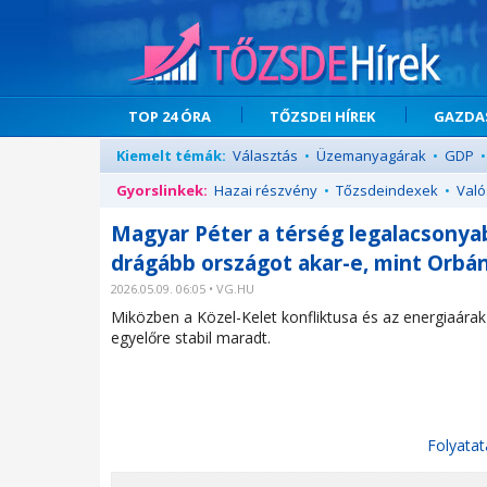
TOP 24 ÓRA
TŐZSDEI HÍREK
GAZDAS
Kiemelt témák:
Választás
•
Üzemanyagárak
•
GDP
•
Gyorslinkek:
Hazai részvény
•
Tőzsdeindexek
•
Való
Magyar Péter a térség legalacsonyab
drágább országot akar-e, mint Orbán
2026.05.09. 06:05 • VG.HU
Miközben a Közel-Kelet konfliktusa és az energiaárak
egyelőre stabil maradt.
Folyatat