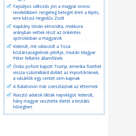
Fajsúlyos változás jön a magyar orvosi
rendelőkben: rengeteg beteget érint a lépés,
erre készül Hegedűs Zsolt
Kapitány István elmondta, mekkora
arányban vettek részt az önkéntes
spórolásban a magyarok
Kiderült, mit válaszolt a Tisza
köztársaságielnök-jelöltje, miután Magyar
Péter felkérte államfőnek
Óriási pofont kapott Trump: Amerika fizethet
vissza százmilliárd dollárt az importőröknek,
a vásárlók egy centet sem kapnak
A Balatonon már sziesztáznak az éttermek
Riasztó adatok láttak napvilágot: kiderült,
hány magyar vesztette életét a brutális
hőségben