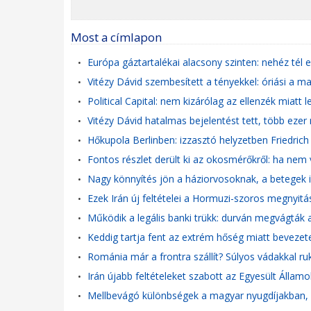
Most a címlapon
Európa gáztartalékai alacsony szinten: nehéz tél 
•
Vitézy Dávid szembesített a tényekkel: óriási a m
•
Political Capital: nem kizárólag az ellenzék miat
•
Vitézy Dávid hatalmas bejelentést tett, több ezer m
•
Hőkupola Berlinben: izzasztó helyzetben Friedrich 
•
Fontos részlet derült ki az okosmérőkről: ha nem v
•
Nagy könnyítés jön a háziorvosoknak, a betegek i
•
Ezek Irán új feltételei a Hormuzi-szoros megnyitá
•
Működik a legális banki trükk: durván megvágták a 
•
Keddig tartja fent az extrém hőség miatt bevezete
•
Románia már a frontra szállít? Súlyos vádakkal ru
•
Irán újabb feltételeket szabott az Egyesült Áll
•
Mellbevágó különbségek a magyar nyugdíjakban, 
•