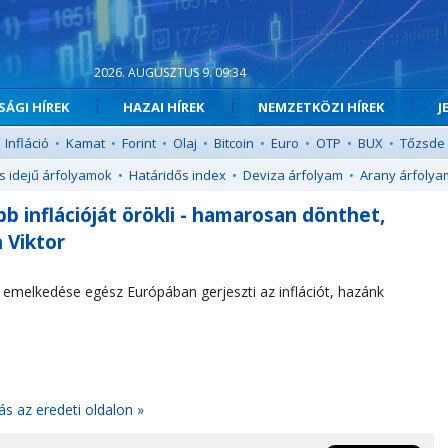
2026. AUGUSZTUS 9. 09:34
ÁGI HÍREK
HAZAI HÍREK
NEMZETKÖZI HÍREK
J
Infláció
•
Kamat
•
Forint
•
Olaj
•
Bitcoin
•
Euro
•
OTP
•
BUX
•
Tőzsde
s idejű árfolyamok
•
Határidős index
•
Deviza árfolyam
•
Arany árfolya
b inflációját örökli - hamarosan dönthet,
 Viktor
 emelkedése egész Európában gerjeszti az inflációt, hazánk
ás az eredeti oldalon »