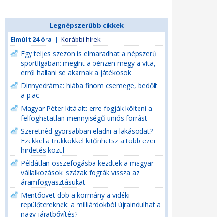
Legnépszerűbb cikkek
Elmúlt 24 óra
|
Korábbi hírek
Egy teljes szezon is elmaradhat a népszerű
sportligában: megint a pénzen megy a vita,
erről hallani se akarnak a játékosok
Dinnyedráma: hiába finom csemege, bedőlt
a piac
Magyar Péter kitálalt: erre fogják költeni a
felfoghatatlan mennyiségű uniós forrást
Szeretnéd gyorsabban eladni a lakásodat?
Ezekkel a trükkökkel kitűnhetsz a több ezer
hirdetés közül
Példátlan összefogásba kezdtek a magyar
vállalkozások: százak fogták vissza az
áramfogyasztásukat
Mentőövet dob a kormány a vidéki
repülőtereknek: a milliárdokból újraindulhat a
nagy járatbővítés?