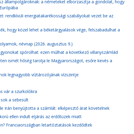
z állampolgároknak: a németeket elborzasztja a gondolat, hogy
 Európába
ket: rendkívüli energiatakarékossági szabályokat vezet be az
ték, hogy közel lehet a béketárgyalások vége, felszabadulhat a
rfolyamok, névnap (2026. augusztus 9.)
agyonokat spórolhat: ezen múlhat a következő villanyszámlád
ten ismét hőség tarolja le Magyarországot, esőre kevés a
mok legnagyobb víztározójának vízszintje
s vár a szurkolókra
 sok a sebesült
 Irán benyújtotta a számlát: elképesztő árat követelnek
orú ellen indult eljárás az erdőtüzek miatt
en? Franciaországban letartóztatások kezdődtek