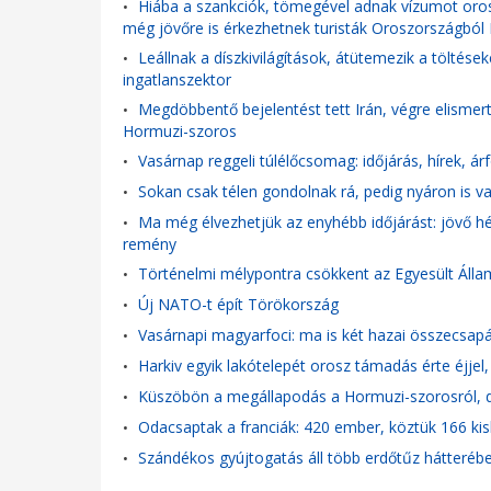
Hiába a szankciók, tömegével adnak vízumot oros
•
még jövőre is érkezhetnek turisták Oroszországból
Leállnak a díszkivilágítások, átütemezik a töltése
•
ingatlanszektor
Megdöbbentő bejelentést tett Irán, végre elismer
•
Hormuzi-szoros
Vasárnap reggeli túlélőcsomag: időjárás, hírek, á
•
Sokan csak télen gondolnak rá, pedig nyáron is v
•
Ma még élvezhetjük az enyhébb időjárást: jövő hé
•
remény
Történelmi mélypontra csökkent az Egyesült Álla
•
Új NATO-t épít Törökország
•
Vasárnapi magyarfoci: ma is két hazai összecsapá
•
Harkiv egyik lakótelepét orosz támadás érte éjjel,
•
Küszöbön a megállapodás a Hormuzi-szorosról, de
•
Odacsaptak a franciák: 420 ember, köztük 166 kisk
•
Szándékos gyújtogatás áll több erdőtűz hátteréb
•