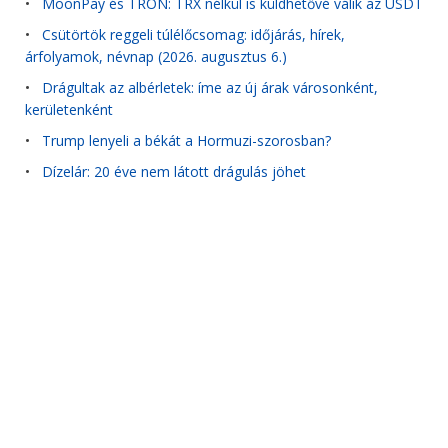
•
MoonPay és TRON: TRX nélkül is küldhetővé válik az USDT
•
Csütörtök reggeli túlélőcsomag: időjárás, hírek,
árfolyamok, névnap (2026. augusztus 6.)
•
Drágultak az albérletek: íme az új árak városonként,
kerületenként
•
Trump lenyeli a békát a Hormuzi-szorosban?
•
Dízelár: 20 éve nem látott drágulás jöhet