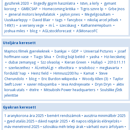
gyszhirek 2020
•
Engedly gpjrm hasznlatra
•
Istvn, a kirly
•
gymant
korong
•
GMBCSAP
•
Homecoming kritika
•
Tigris sznre lp
•
Grbe Jnos
•
general motors lenyvllalatok
•
jaylon jones
•
Megvilgosultam
•
Uusikaarlepyy
•
David Blair
•
tags
•
fancybox
•
nikolaj arcel jellsek
•
149(1)
•
a verseny vege
•
m Ĺ
•
szecskavg
•
KatharineHepburn
•
joshua miles
•
blog
•
AGLstockforecast
•
ASMonacoFC
Utoljára keresett
Majmos filmek gyerekeknek
•
bankjai
•
GDP
•
Universal Pictures
•
josef
hoffmann vase
•
Tiago Silva
•
Ördög bújt beléd
•
yasha
•
Hzi kecsketej
•
dubai zemanyag
•
Szz olvaolaj
•
Kieran Green
•
Hullajó
•
2010.11.11
•
szerkezethez
•
ÄĹrettsÄĹgi
•
eltvoltsra
•
srsdoboz
•
megkavarta
•
fordulďż˝nap
•
Heinz field
•
Himnusz200 hu
•
Kamat
•
Steve
Cherundolo
•
blog
•
Eric Burdon wikipedia
•
Woody Allen (3)
•
Taylor
Swift Lover
•
xavier mbuyamba
•
Ieva Andrejevaite
•
Dryn Dryn
•
aktiv
koruak utals
•
ételre
•
Mitsubishi Power headquarters
•
Soulslike jŠtťk
jelentťse
Gyakran keresett
1 aranykorona ára 2025
•
bemért rendszámok
•
ausztria minimálbér 2025
•
gyed utalás 2025
•
dávid naptár 2025
•
45 napos időjárás előrejelzés
•
máv menetrend 2025
•
szlovákia méh telep árak
•
várható euro árfolyam
•