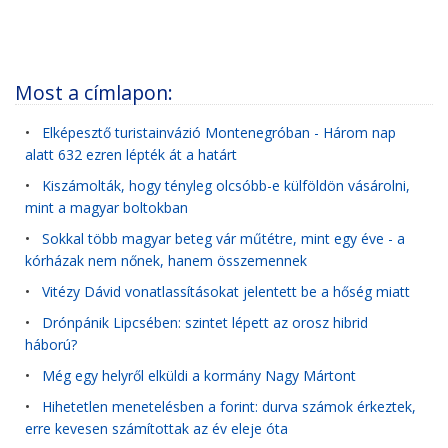
Most a címlapon:
•
Elképesztő turistainvázió Montenegróban - Három nap
alatt 632 ezren lépték át a határt
•
Kiszámolták, hogy tényleg olcsóbb-e külföldön vásárolni,
mint a magyar boltokban
•
Sokkal több magyar beteg vár műtétre, mint egy éve - a
kórházak nem nőnek, hanem összemennek
•
Vitézy Dávid vonatlassításokat jelentett be a hőség miatt
•
Drónpánik Lipcsében: szintet lépett az orosz hibrid
háború?
•
Még egy helyről elküldi a kormány Nagy Mártont
•
Hihetetlen menetelésben a forint: durva számok érkeztek,
erre kevesen számítottak az év eleje óta