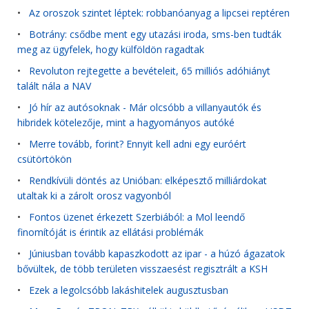
•
Az oroszok szintet léptek: robbanóanyag a lipcsei reptéren
•
Botrány: csődbe ment egy utazási iroda, sms-ben tudták
meg az ügyfelek, hogy külföldön ragadtak
•
Revoluton rejtegette a bevételeit, 65 milliós adóhiányt
talált nála a NAV
•
Jó hír az autósoknak - Már olcsóbb a villanyautók és
hibridek kötelezője, mint a hagyományos autóké
•
Merre tovább, forint? Ennyit kell adni egy euróért
csütörtökön
•
Rendkívüli döntés az Unióban: elképesztő milliárdokat
utaltak ki a zárolt orosz vagyonból
•
Fontos üzenet érkezett Szerbiából: a Mol leendő
finomítóját is érintik az ellátási problémák
•
Júniusban tovább kapaszkodott az ipar - a húzó ágazatok
bővültek, de több területen visszaesést regisztrált a KSH
•
Ezek a legolcsóbb lakáshitelek augusztusban