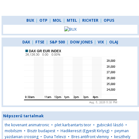
BUX
|
OTP
|
MOL
|
MTEL
|
RICHTER
|
OPUS
DAX
|
FTSE
|
S&P 500
|
DOW JONES
|
VIX
|
OLAJ
Népszerű tartalmak
the kovenant animatronic
•
plet karbantarts teor
•
gubicskó lászló
•
mobilszm
•
Bisztr budapest
•
Hadikereszt (Egyeslt Kirlysg)
•
peyman
yazdanian crossing
•
Duna Televzi
•
Bres antifront vlemny
•
keszthely