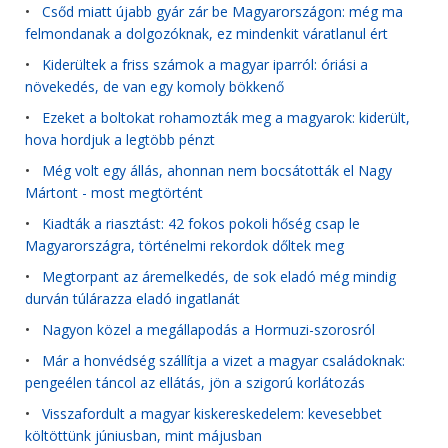
•
Csőd miatt újabb gyár zár be Magyarországon: még ma
felmondanak a dolgozóknak, ez mindenkit váratlanul ért
•
Kiderültek a friss számok a magyar iparról: óriási a
növekedés, de van egy komoly bökkenő
•
Ezeket a boltokat rohamozták meg a magyarok: kiderült,
hova hordjuk a legtöbb pénzt
•
Még volt egy állás, ahonnan nem bocsátották el Nagy
Mártont - most megtörtént
•
Kiadták a riasztást: 42 fokos pokoli hőség csap le
Magyarországra, történelmi rekordok dőltek meg
•
Megtorpant az áremelkedés, de sok eladó még mindig
durván túlárazza eladó ingatlanát
•
Nagyon közel a megállapodás a Hormuzi-szorosról
•
Már a honvédség szállítja a vizet a magyar családoknak:
pengeélen táncol az ellátás, jön a szigorú korlátozás
•
Visszafordult a magyar kiskereskedelem: kevesebbet
költöttünk júniusban, mint májusban