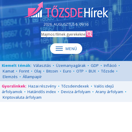
2026. AUGUSZTUS 6. 09:16
Kiemelt témák:
Választás
•
Üzemanyagárak
•
GDP
•
Infláció
•
Kamat
•
Forint
•
Olaj
•
Bitcoin
•
Euro
•
OTP
•
BUX
•
Tőzsde
•
Elemzés
•
Állampapír
Gyorslinkek:
Hazai részvény
•
Tőzsdeindexek
•
Valós idejű
árfolyamok
•
Határidős index
•
Deviza árfolyam
•
Arany árfolyam
•
Kriptovaluta árfolyam