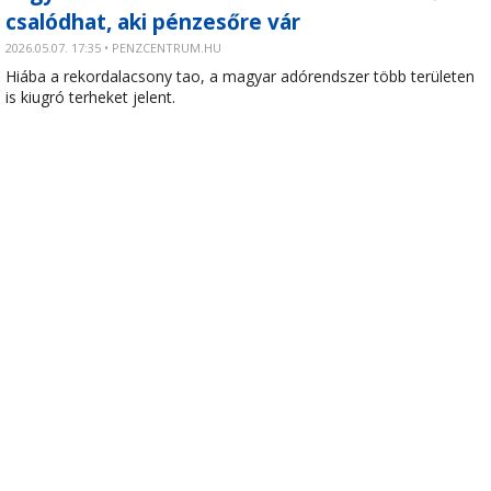
csalódhat, aki pénzesőre vár
2026.05.07. 17:35 • PENZCENTRUM.HU
Hiába a rekordalacsony tao, a magyar adórendszer több területen
is kiugró terheket jelent.