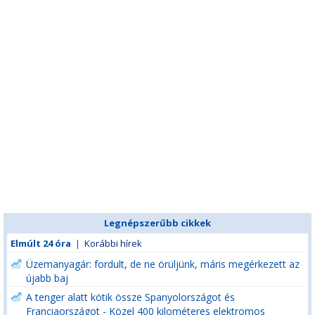
Legnépszerűbb cikkek
Elmúlt 24 óra
|
Korábbi hírek
Üzemanyagár: fordult, de ne örüljünk, máris megérkezett az
újabb baj
A tenger alatt kötik össze Spanyolországot és
Franciaországot - Közel 400 kilométeres elektromos