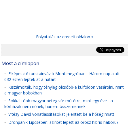
Folyatatás az eredeti oldalon »
Most a címlapon
Elképesztő turistainvázió Montenegróban - Három nap alatt
•
632 ezren lépték át a határt
Kiszámolták, hogy tényleg olcsóbb-e külföldön vásárolni, mint
•
a magyar boltokban
Sokkal több magyar beteg vár műtétre, mint egy éve - a
•
kórházak nem nőnek, hanem összemennek
Vitézy Dávid vonatlassításokat jelentett be a hőség miatt
•
Drónpánik Lipcsében: szintet lépett az orosz hibrid háború?
•