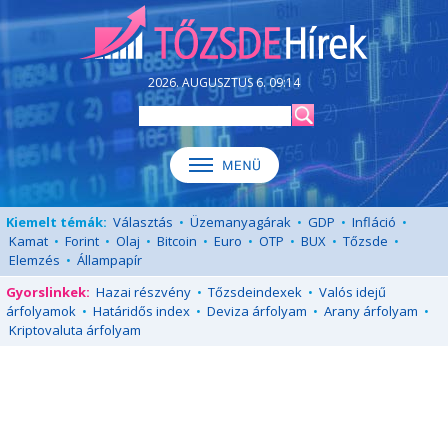
2026. AUGUSZTUS 6. 09:14
Kiemelt témák:
Választás
•
Üzemanyagárak
•
GDP
•
Infláció
•
Kamat
•
Forint
•
Olaj
•
Bitcoin
•
Euro
•
OTP
•
BUX
•
Tőzsde
•
Elemzés
•
Állampapír
Gyorslinkek:
Hazai részvény
•
Tőzsdeindexek
•
Valós idejű
árfolyamok
•
Határidős index
•
Deviza árfolyam
•
Arany árfolyam
•
Kriptovaluta árfolyam