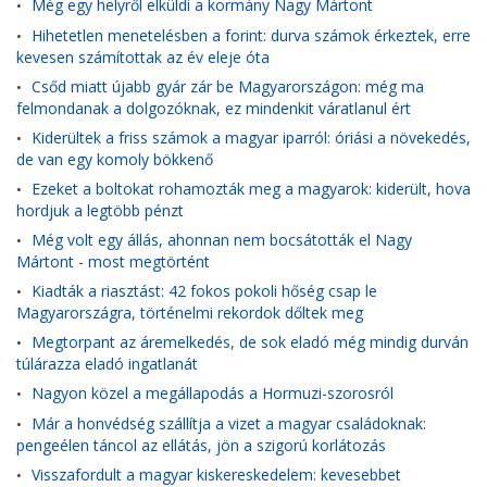
Még egy helyről elküldi a kormány Nagy Mártont
•
Hihetetlen menetelésben a forint: durva számok érkeztek, erre
•
kevesen számítottak az év eleje óta
Csőd miatt újabb gyár zár be Magyarországon: még ma
•
felmondanak a dolgozóknak, ez mindenkit váratlanul ért
Kiderültek a friss számok a magyar iparról: óriási a növekedés,
•
de van egy komoly bökkenő
Ezeket a boltokat rohamozták meg a magyarok: kiderült, hova
•
hordjuk a legtöbb pénzt
Még volt egy állás, ahonnan nem bocsátották el Nagy
•
Mártont - most megtörtént
Kiadták a riasztást: 42 fokos pokoli hőség csap le
•
Magyarországra, történelmi rekordok dőltek meg
Megtorpant az áremelkedés, de sok eladó még mindig durván
•
túlárazza eladó ingatlanát
Nagyon közel a megállapodás a Hormuzi-szorosról
•
Már a honvédség szállítja a vizet a magyar családoknak:
•
pengeélen táncol az ellátás, jön a szigorú korlátozás
Visszafordult a magyar kiskereskedelem: kevesebbet
•