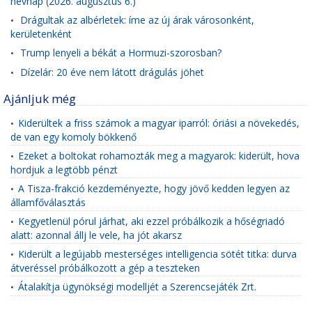
névnap (2026. augusztus 6.)
Drágultak az albérletek: íme az új árak városonként,
•
kerületenként
Trump lenyeli a békát a Hormuzi-szorosban?
•
Dízelár: 20 éve nem látott drágulás jöhet
•
Ajánljuk még
Kiderültek a friss számok a magyar iparról: óriási a növekedés,
•
de van egy komoly bökkenő
Ezeket a boltokat rohamozták meg a magyarok: kiderült, hova
•
hordjuk a legtöbb pénzt
A Tisza-frakció kezdeményezte, hogy jövő kedden legyen az
•
államfőválasztás
Kegyetlenül pórul járhat, aki ezzel próbálkozik a hőségriadó
•
alatt: azonnal állj le vele, ha jót akarsz
Kiderült a legújabb mesterséges intelligencia sötét titka: durva
•
átveréssel próbálkozott a gép a teszteken
Átalakítja ügynökségi modelljét a Szerencsejáték Zrt.
•