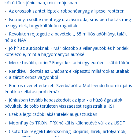
költöttünk júniusban, mint májusban
Az oroszok szintet léptek: robbanóanyag a lipcsei reptéren
•
Botrány: csődbe ment egy utazási iroda, sms-ben tudták meg
•
az ügyfelek, hogy külföldön ragadtak
Revoluton rejtegette a bevételeit, 65 milliós adóhiányt talált
•
nála a NAV
Jó hír az autósoknak - Már olcsóbb a villanyautók és hibridek
•
kötelezője, mint a hagyományos autóké
Merre tovább, forint? Ennyit kell adni egy euróért csütörtökön
•
Rendkívüli döntés az Unióban: elképesztő milliárdokat utaltak
•
ki a zárolt orosz vagyonból
Fontos üzenet érkezett Szerbiából: a Mol leendő finomítóját is
•
érintik az ellátási problémák
Júniusban tovább kapaszkodott az ipar - a húzó ágazatok
•
bővültek, de több területen visszaesést regisztrált a KSH
Ezek a legolcsóbb lakáshitelek augusztusban
•
MoonPay és TRON: TRX nélkül is küldhetővé válik az USDT
•
Csütörtök reggeli túlélőcsomag: időjárás, hírek, árfolyamok,
•