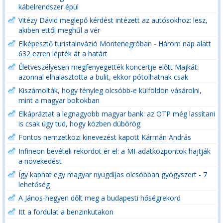
kábelrendszer épül
Vitézy Dávid meglepő kérdést intézett az autósokhoz: lesz,
akiben ettől meghűl a vér
Elképesztő turistainvázió Montenegróban - Három nap alatt
632 ezren lépték át a határt
Életveszélyesen megfenyegették koncertje előtt Majkát:
azonnal elhalasztotta a bulit, ekkor pótolhatnak csak
Kiszámolták, hogy tényleg olcsóbb-e külföldön vásárolni,
mint a magyar boltokban
Elkápráztat a legnagyobb magyar bank: az OTP még lassítani
is csak úgy tud, hogy közben dübörög
Fontos nemzetközi kinevezést kapott Kármán András
Infineon bevételi rekordot ér el: a MI-adatközpontok hajtják
a növekedést
Így kaphat egy magyar nyugdíjas olcsóbban gyógyszert - 7
lehetőség
A János-hegyen dőlt meg a budapesti hőségrekord
Itt a fordulat a benzinkutakon